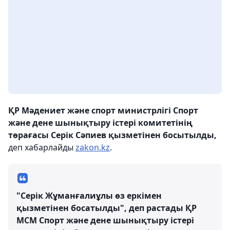
ҚР Мәдениет және спорт министрлігі Спорт
және дене шынықтыру істері комитетінің
төрағасы Серік Сәпиев қызметінен босытылды,
деп хабарлайды
zakon.kz
.
"Серік Жұманғалиұлы өз еркімен
қызметінен босатылды", деп растады ҚР
МСМ Спорт және дене шынықтыру істері