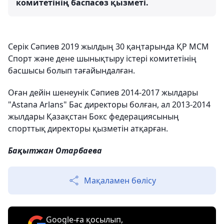
комитетінің баспасөз қызметі.
Серік Сәпиев 2019 жылдың 30 қаңтарында ҚР МСМ
Спорт және дене шынықтыру істері комитетінің
басшысы болып тағайындалған.
Оған дейін шенеунік Сәпиев 2014-2017 жылдары
"Astana Arlans" Бас директоры болған, ал 2013-2014
жылдары Қазақстан Бокс федерациясының
спорттық директоры қызметін атқарған.
Бақытжан Отарбаева
Мақаламен бөлісу
Google-ға қосылып,