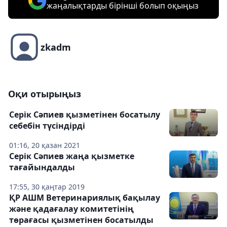
жаңалықтарды бірінші болып оқыңыз
zkadm
Оқи отырыңыз
Серік Сәпиев қызметінен босатылу
себебін түсіндірді
01:16, 20 қазан 2021
Серік Сәпиев жаңа қызметке
тағайындалды
17:55, 30 қаңтар 2019
ҚР АШМ Ветеринариялық бақылау
және қадағалау комитетінің
төрағасы қызметінен босатылды