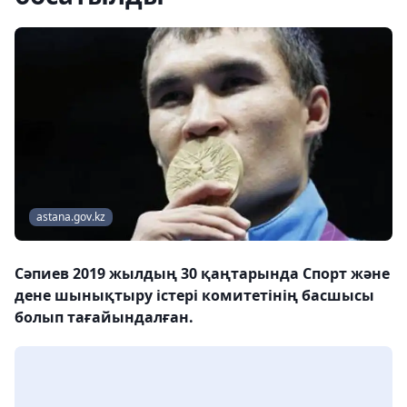
astana.gov.kz
Сәпиев 2019 жылдың 30 қаңтарында Спорт және
дене шынықтыру істері комитетінің басшысы
болып тағайындалған.