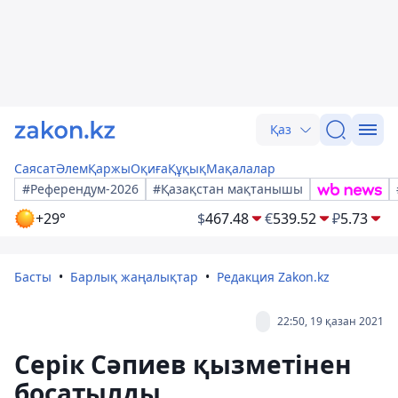
Қаз
Саясат
Әлем
Қаржы
Оқиға
Құқық
Мақалалар
#Референдум-2026
#Қазақстан мақтанышы
+29°
$
467.48
€
539.52
₽
5.73
Басты
Барлық жаңалықтар
Редакция Zakon.kz
22:50, 19 қазан 2021
Серік Сәпиев қызметінен
босатылды