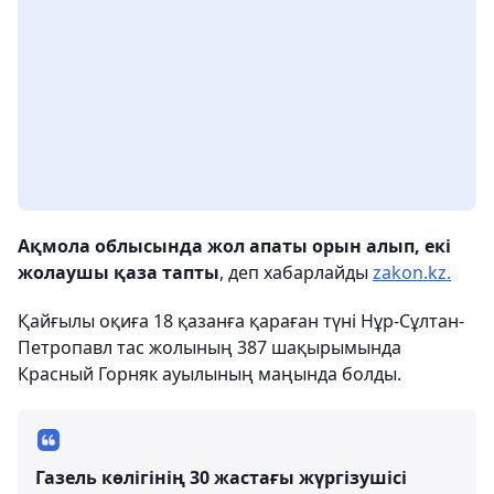
Ақмола облысында жол апаты орын алып, екі
жолаушы қаза тапты
, деп хабарлайды
zakon.kz.
Қайғылы оқиға 18 қазанға қараған түні Нұр-Сұлтан-
Петропавл тас жолының 387 шақырымында
Красный Горняк ауылының маңында болды.
Газель көлігінің 30 жастағы жүргізушісі