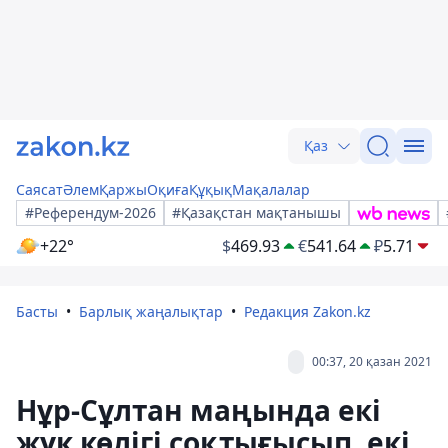
Қаз
Саясат
Әлем
Қаржы
Оқиға
Құқық
Мақалалар
#Референдум-2026
#Қазақстан мақтанышы
+22°
$
469.93
€
541.64
₽
5.71
Басты
Барлық жаңалықтар
Редакция Zakon.kz
00:37, 20 қазан 2021
Нұр-Сұлтан маңында екі
жүк көлігі соқтығысып, екі