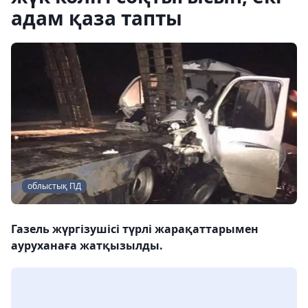
адам қаза тапты
облыстық ПД
Газель жүргізушісі түрлі жарақаттарымен
ауруханаға жатқызылды.