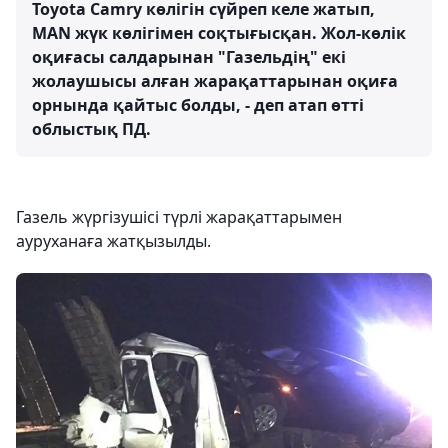
Toyota Camry көлігін сүйреп келе жатып,
MAN жүк көлігімен соқтығысқан. Жол-көлік
оқиғасы салдарынан "Газельдің" екі
жолаушысы алған жарақаттарынан оқиға
орнында қайтыс болды, - деп атап өтті
облыстық ПД.
Газель жүргізушісі түрлі жарақаттарымен
ауруханаға жатқызылды.