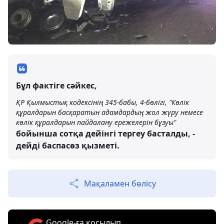
Бұл фактіге сәйкес,
ҚР Қылмыстық кодексінің 345-бабы, 4-бөлігі, "Көлік
құралдарын басқаратын адамдардың жол жүру немесе
көлік құралдарын пайдалану ережелерін бұзуы"
бойынша сотқа дейінгі тергеу басталды, -
дейді баспасөз қызметі.
Мақаламен бөлісу
Google-ға қосылып,