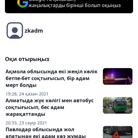
жаңалықтарды бірінші болып оқыңыз
zkadm
Оқи отырыңыз
Ақмола облысында екі жеңіл көлік
бетпе-бет соқтығысып, бір адам
мерт болды
19:28, 24 қазан 2021
Алматыда жүк көлігі мен автобус
соқтығысып, бес адам
жарақаттанды
20:33, 23 сәуір 2021
Павлодар облысында жол
апатынан екі адам көз жұмды