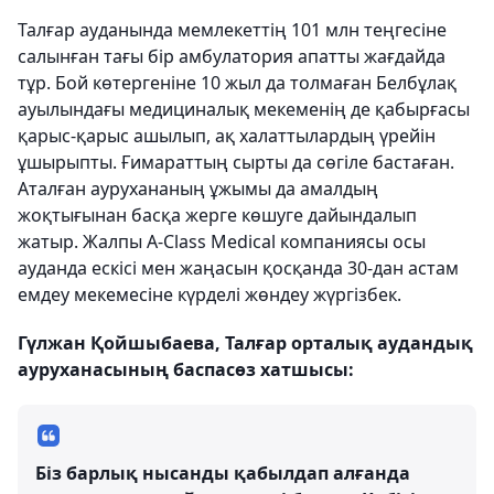
Талғар ауданында мемлекеттің 101 млн теңгесіне
салынған тағы бір амбулатория апатты жағдайда
тұр. Бой көтергеніне 10 жыл да толмаған Белбұлақ
ауылындағы медициналық мекеменің де қабырғасы
қарыс-қарыс ашылып, ақ халаттылардың үрейін
ұшырыпты. Ғимараттың сырты да сөгіле бастаған.
Аталған аурухананың ұжымы да амалдың
жоқтығынан басқа жерге көшуге дайындалып
жатыр. Жалпы А-Сlass Мedical компаниясы осы
ауданда ескісі мен жаңасын қосқанда 30-дан астам
емдеу мекемесіне күрделі жөндеу жүргізбек.
Гүлжан Қойшыбаева, Талғар орталық аудандық
ауруханасының баспасөз хатшысы:
Біз барлық нысанды қабылдап алғанда