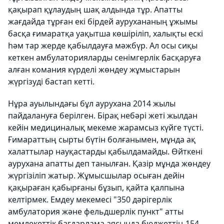
қақырап құлаудың шақ алдында тұр. Апатты
жағдайда тұрған екі бірдей аурухананың ұжымы
басқа ғимаратқа уақытша көшіріліп, халықты ескі
һәм тар жерде қабылдауға мәжбүр. Ал осы сиқы
кеткен амбулаторияларды сенімгерлік басқаруға
алған комания күрделі жөндеу жұмыстарын
жүргізуді бастап кетті.
Нұра ауылындағы бұл аурухана 2014 жылы
пайдалануға берілген. Бірақ небәрі жеті жылдан
кейін медициналық мекеме жарамсыз күйге түсті.
Ғимараттың сырты бүтін болғанымен, мұнда ақ
халаттылар науқастарды қабылдамайды. Өйткені
аурухана апатты деп танылған. Қазір мұнда жөндеу
жүргізіліп жатыр. Жұмысшылар осыған дейін
қақыраған қабырғаны бұзып, қайта қалпына
келтірмек. Емдеу мекемесі "350 дәрігерлік
амбулатория және фельдшерлік пункт" атты
мемлекеттік бағдарлама аясында бюджеттің 154