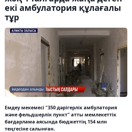
екі амбулатория құлағалы
тұр
видеодан алынды
Емдеу мекемесі "350 дәрігерлік амбулатория
және фельдшерлік пункт" атты мемлекеттік
бағдарлама аясында бюджеттің 154 млн
теңгесіне салынған.