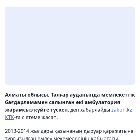
Алматы облысы, Талғар ауданында мемлекеттік
бағдарламамен салынған екі амбулатория
жарамсыз күйге түскен
, деп хабарлайды
zakon.kz
КТК
-ға сілтеме жасап.
2013-2014 жылдары қазынаның қыруар қаражатына
тұрғызылған емдеу мекемелерінің қабырғасы