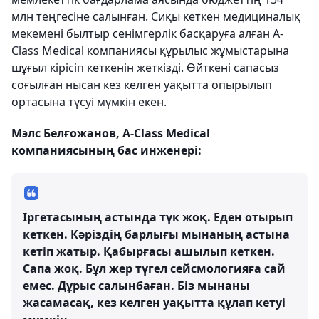
млн теңгесіне салынған. Сиқы кеткен медициналық
мекемені былтыр сенімгерлік басқаруға алған А-
Сlass Мedical компаниясы құрылыс жұмыстарына
шұғыл кірісіп кеткенін жеткізді. Өйткені сапасыз
соғылған нысан кез келген уақытта опырылып
ортасына түсуі мүмкін екен.
Мэлс Белғожанов, А-Сlass Мedical
компаниясының бас инженері:
Іргетасының астында түк жоқ. Еден отырып
кеткен. Кәріздің барлығы мынаның астына
кетіп жатыр. Қабырғасы ашылып кеткен.
Сапа жоқ. Бұл жер түгел сейсмологияға сай
емес. Дұрыс салынбаған. Біз мынаны
жасамасақ, кез келген уақытта құлап кетуі