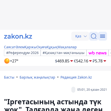
Қаз
Саясат
Әлем
Қаржы
Оқиға
Құқық
Мақалалар
#Референдум-2026
#Қазақстан мақтанышы
+27°
$
469.85
€
542.16
₽
5.78
Басты
Барлық жаңалықтар
Редакция Zakon.kz
05:01, 20 қазан 2021
"Іргетасының астында түк
жоқ". Талғарда жаңа деген