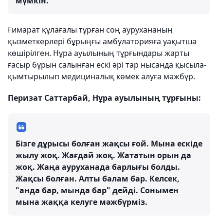
мүмкін.
Ғимарат құлағалы тұрған соң аурухананың
қызметкерлері бұрыңғы амбулаторияға уақытша
көшірілген. Нұра ауылының тұрғындары жарты
ғасыр бұрын салынған ескі әрі тар нысанда қысыла-
қымтырылып медициналық көмек алуға мәжбүр.
Перизат Саттарбай, Нұра ауылының тұрғыны:
Бізге дұрысы болған жақсы ғой. Мына ескіде
жылу жоқ. Жағдай жоқ. Жататын орын да
жоқ. Жаңа ауруханада барлығы болды.
Жақсы болған. Алты балам бар. Келсек,
"анда бар, мында бар" дейді. Сонымен
мына жаққа келуге мәжбүрміз.