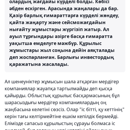
олардың жағдайы күрделі болды. Көбісі
әбден ескірген. Арасында жаңалары да бар.
Қазір барлық ғимараттарға күрделі жөндеу,
қайта жаңарту және сейсможағдайын
нығайту жұмыстары жүргізіп жатыр. Ал
ауыл тұрғындары әзірге басқа ғимаратта
уақытша емделуге мәжбүр. Құрылыс
жұмыстары жыл соңына дейін аяқталады
деп жоспарланған. Барлығы инвестордың
қаражатына жасалады.
Ал шенеуніктер жұмысын шала атқарған мердігер
компаниялар жауапқа тартылмайды деп қысқа
қайырды. Облыстық құрылыс басқармасының бұл
шарасыздығы мердігер компаниялардың оң
жаңбасына келетіні сөзсіз. Олар "іс бітті, қу кеттінің"
керін тағы келтірмейтіне ешкім кепілдік бермейді.
Елімізде сапасыз құрылыстың сұрауы болмаса іс