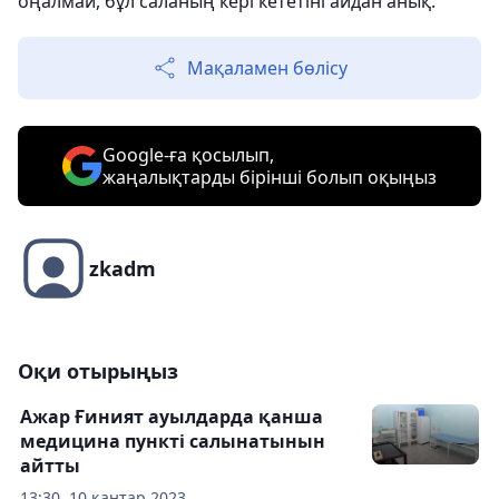
оңалмай, бұл саланың кері кететіні айдан анық.
Мақаламен бөлісу
Google-ға қосылып,
жаңалықтарды бірінші болып оқыңыз
zkadm
Оқи отырыңыз
Ажар Ғиният ауылдарда қанша
медицина пункті салынатынын
айтты
13:30, 10 қаңтар 2023