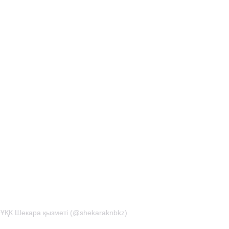
 ҰҚК Шекара қызметі (@shekaraknbkz)