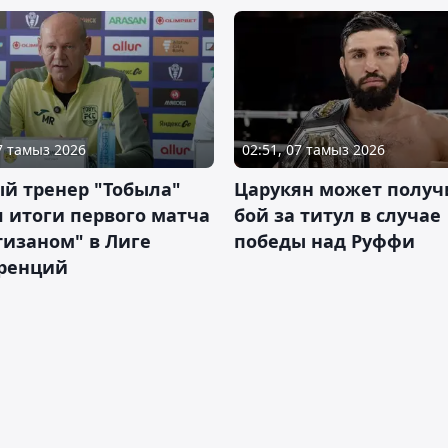
07 тамыз 2026
02:51, 07 тамыз 2026
й тренер "Тобыла"
Царукян может получ
 итоги первого матча
бой за титул в случае
тизаном" в Лиге
победы над Руффи
ренций