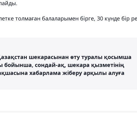
пайды.
тке толмаған балаларымен бірге, 30 күнде бір р
Қазақстан шекарасынан өту туралы қосымша
ны бойынша, сондай-ақ, шекара қызметінің
рақшасына хабарлама жіберу арқылы алуға