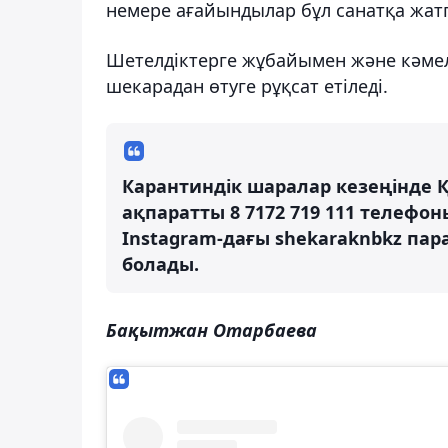
немере ағайындылар бұл санатқа жат
Шетелдіктерге жұбайымен және кәмеле
шекарадан өтуге рұқсат етіледі.
Карантиндік шаралар кезеңінде 
ақпаратты 8 7172 719 111 телефо
Instagram-дағы shekaraknbkz па
болады.
Бақытжан Отарбаева