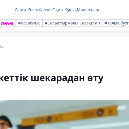
Саясат
Әлем
Қаржы
Оқиға
Құқық
Мақалалар
#Қазақмыс
#Салыстырмалы Қазақстан
#Халық бухг
kz
еттік шекарадан өту