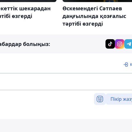
кеттік шекарадан
Өскемендегі Сәтпаев
тібі өзгерді
даңғылында қозғалыс
тәртібі өзгерді
абардар болыңыз:
Пікір жаз