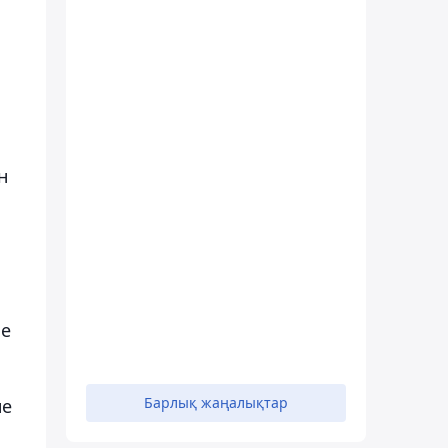
н
ле
Барлық жаңалықтар
не