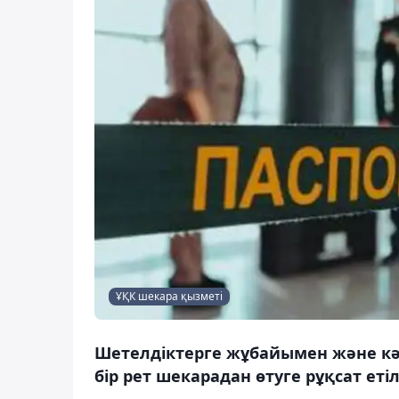
ҰҚК шекара қызметі
Шетелдіктерге жұбайымен және кәм
бір рет шекарадан өтуге рұқсат етіл