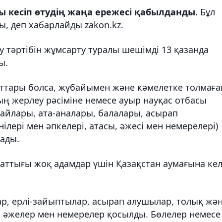
 кесіп өтудің жаңа ережесі қабылданды.
Бұл
, деп хабарлайды zakon.kz.
 тәртібін жұмсарту туралы шешімді 13 қазанда
ы.
аттары болса, жұбайымен және кәмелетке толмаға
ң жерлеу рәсіміне немесе ауыр науқас отбасы
айлары, ата-аналары, балалары, асырап
ілері мен әпкелері, атасы, әжесі мен немерелері)
лады.
аттығы жоқ адамдар үшін Қазақстан аумағына ке
ар, ерлі-зайыптылар, асырап алушылар, толық жә
, әжелер мен немерелер қосылды. Бөлелер немесе