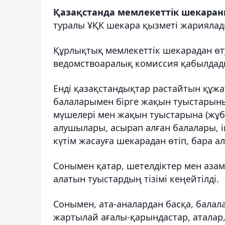
Қазақстанда мемлекеттік шекараны
туралы ҰҚК шекара қызметі жариялады
Құрлықтық мемлекеттік шекарадан өту
ведомствоаралық комиссия қабылдад
Енді қазақстандықтар растайтын құж
балаларымен бірге жақын туыстарыны
мүшелері мен жақын туыстарына (жұб
алушылары, асырап алған балалары, ін
күтім жасауға шекарадан өтіп, бара а
Сонымен қатар, шетелдіктер мен азам
алатын туыстардың тізімі кеңейтілді.
Сонымен, ата-аналардан басқа, балал
жартылай ағалы-қарындастар, аталар