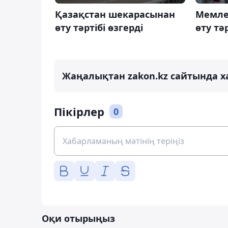
Қазақстан шекарасынан
Мемле
өту тәртібі өзгерді
өту тәр
Жаңалықтан zakon.kz сайтында х
Пікірлер
0
Оқи отырыңыз