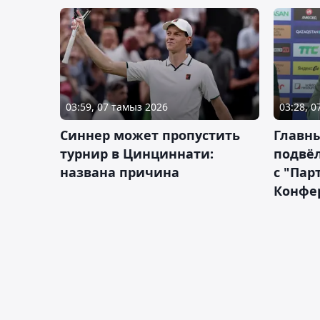
03:59, 07 тамыз 2026
03:28, 
Синнер может пропустить
Главны
турнир в Цинциннати:
подвёл
названа причина
с "Пар
Конфе