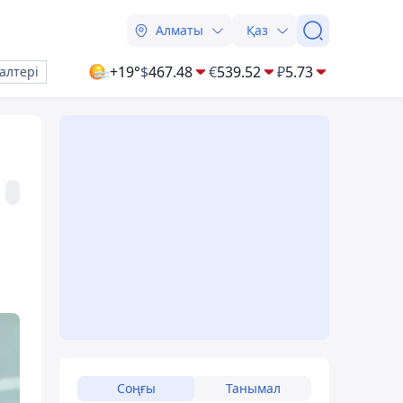
Алматы
Қаз
+19°
$
467.48
€
539.52
₽
5.73
алтері
Соңғы
Танымал