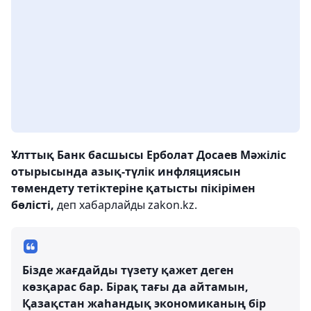
Ұлттық Банк басшысы Ерболат Досаев Мәжіліс
отырысында азық-түлік инфляциясын
төмендету тетіктеріне қатысты пікірімен
бөлісті,
деп хабарлайды zakon.kz.
Бізде жағдайды түзету қажет деген
көзқарас бар. Бірақ тағы да айтамын,
Қазақстан жаһандық экономиканың бір