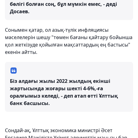
бөлігі болған соң, бұл мүмкін емес, - деді
Досаев.
Сонымен қатар, ол азық-түлік инфляциясы
мәселелерін шешу "төмен бағаны қайтару бойынша
қол жеткізуде қойылған мақсаттардың ең бастысы"
екенін айтты.
Біз алдағы жылы 2022 жылдың екінші
жартысында жоғары шекті 4-6%,-ға
оралғымыз келеді, - деп атап өтті Ұлттық
банк басшысы.
Сондай-ақ, Ұлттық экономика министрі Әсет
Ерғалиев Мәжілісте Үкімет әлеуметтік маңызы бар