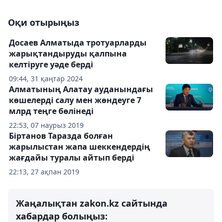
Оқи отырыңыз
Досаев Алматыда тротуарларды
жарықтандыруды қалпына
келтіруге уәде берді
09:44, 31 қаңтар 2024
Алматының Алатау ауданындағы
көшелерді салу мен жөндеуге 7
млрд теңге бөлінеді
22:53, 07 наурыз 2019
Біртанов Таразда болған
жарылыстан жапа шеккендердің
жағдайы туралы айтып берді
22:13, 27 ақпан 2019
Жаңалықтан zakon.kz сайтында
хабардар болыңыз: