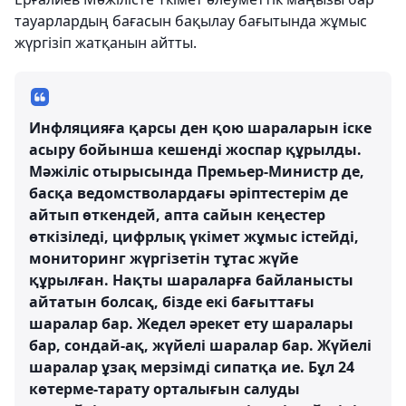
тауарлардың бағасын бақылау бағытында жұмыс
жүргізіп жатқанын айтты.
Инфляцияға қарсы ден қою шараларын іске
асыру бойынша кешенді жоспар құрылды.
Мәжіліс отырысында Премьер-Министр де,
басқа ведомстволардағы әріптестерім де
айтып өткендей, апта сайын кеңестер
өткізіледі, цифрлық үкімет жұмыс істейді,
мониторинг жүргізетін тұтас жүйе
құрылған. Нақты шараларға байланысты
айтатын болсақ, бізде екі бағыттағы
шаралар бар. Жедел әрекет ету шаралары
бар, сондай-ақ, жүйелі шаралар бар. Жүйелі
шаралар ұзақ мерзімді сипатқа ие. Бұл 24
көтерме-тарату орталығын салуды