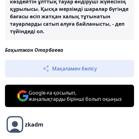
көздейтін ұлттық тауар өндіруші жүйесінің
құрылысы. Қысқа мерзімді шаралар бүгінде
бағасы өсіп жатқан халық тұтынатын
тауарларды сатып алуға байланысты, - деп
түйіндеді ол.
Бақытжан Отарбаева
Мақаламен бөлісу
Google-ға қосылып,
жаңалықтарды бірінші болып оқыңыз
zkadm