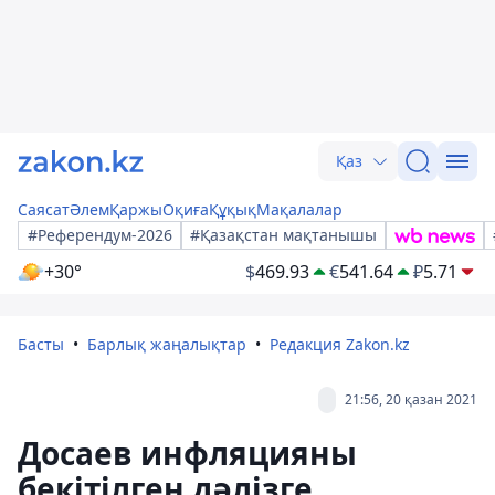
Қаз
Саясат
Әлем
Қаржы
Оқиға
Құқық
Мақалалар
#Референдум-2026
#Қазақстан мақтанышы
+30°
$
469.93
€
541.64
₽
5.71
Басты
Барлық жаңалықтар
Редакция Zakon.kz
21:56, 20 қазан 2021
Досаев инфляцияны
бекітілген дәлізге