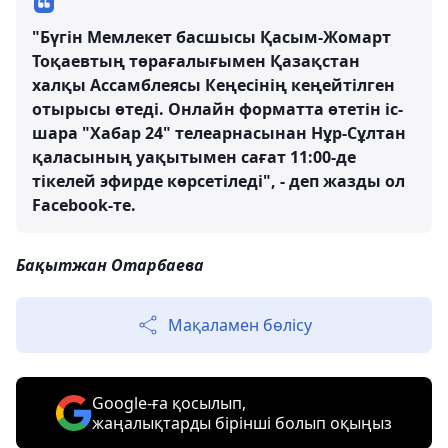
"Бүгін Мемлекет басшысы Қасым-Жомарт
Тоқаевтың төрағалығымен Қазақстан
халқы Ассамблеясы Кеңесінің кеңейтілген
отырысы өтеді. Онлайн форматта өтетін іс-
шара "Хабар 24" телеарнасынан Нұр-Сұлтан
қаласының уақытымен сағат 11:00-де
тікелей эфирде көрсетіледі", - деп жазды ол
Facebook-те.
Бақытжан Отарбаева
Мақаламен бөлісу
Google-ға қосылып,
жаңалықтарды бірінші болып оқыңыз