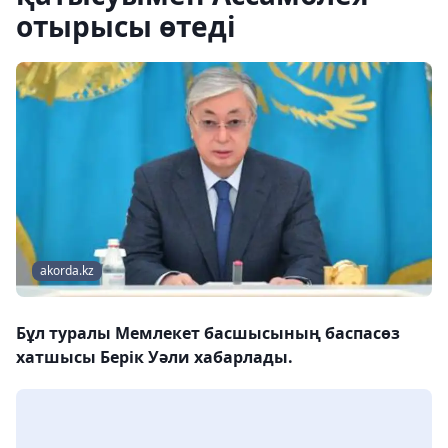
отырысы өтеді
akorda.kz
Бұл туралы Мемлекет басшысының баспасөз
хатшысы Берік Уәли хабарлады.