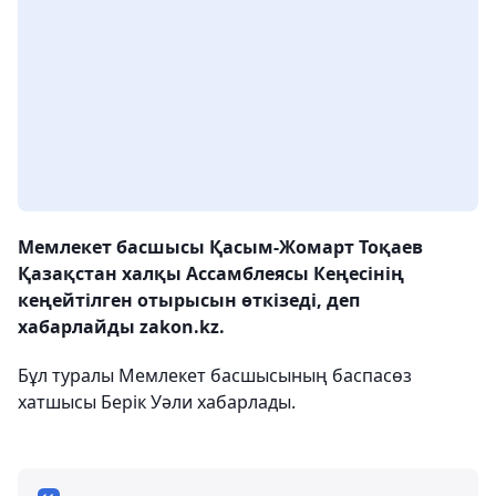
Мемлекет басшысы Қасым-Жомарт Тоқаев
Қазақстан халқы Ассамблеясы Кеңесінің
кеңейтілген отырысын өткізеді, деп
хабарлайды zakon.kz.
Бұл туралы Мемлекет басшысының баспасөз
хатшысы Берік Уәли хабарлады.