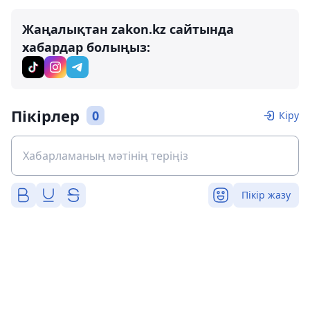
Жаңалықтан zakon.kz сайтында
хабардар болыңыз:
Пікірлер
0
Кіру
Пікір жазу