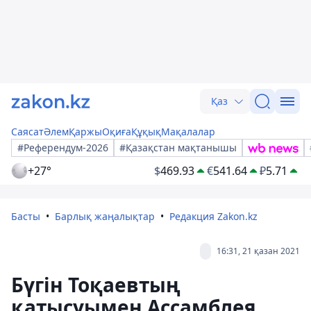
Қаз
Саясат
Әлем
Қаржы
Оқиға
Құқық
Мақалалар
#Референдум-2026
#Қазақстан мақтанышы
+27°
$
469.93
€
541.64
₽
5.71
Басты
Барлық жаңалықтар
Редакция Zakon.kz
16:31, 21 қазан 2021
Бүгін Тоқаевтың
қатысуымен Ассамблея