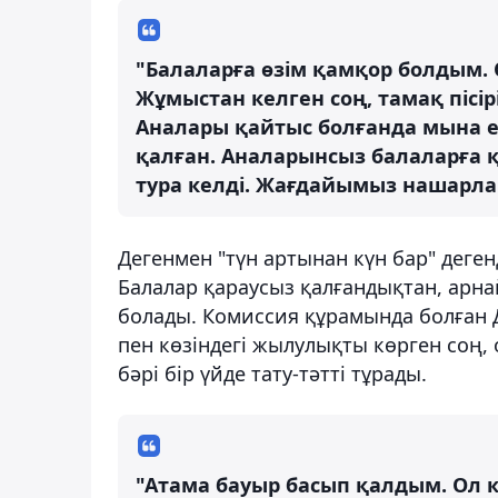
"Балаларға өзім қамқор болдым.
Жұмыстан келген соң, тамақ піс
Аналары қайтыс болғанда мына екі
қалған. Аналарынсыз балаларға 
тура келді. Жағдайымыз нашарлап 
Дегенмен "түн артынан күн бар" деге
Балалар қараусыз қалғандықтан, арн
болады. Комиссия құрамында болған 
пен көзіндегі жылулықты көрген соң,
бәрі бір үйде тату-тәтті тұрады.
"Атама бауыр басып қалдым. Ол к