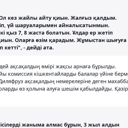
 Ол кез жайлы айту қиын. Жалғыз қалдым.
іріп, үй шаруаларымен айналысатынмын.
 қыз 7, 8 жаста болатын. Ұлдар ер жетіп
қиын. Оларға өзім қарадым. Жұмыстан шығуға
кетті", - дейді ата.
ндей ақсақалдың өмірі жақсы арнаға бұрылды.
айы комиссия кішкентайларды балалар үйіне берм
Диляфруз ақсақалдың немерелеріне деген махабб
 оларды өз қолына алуға шешім қабылдайды. Қазір
ісілерді жаныма алмас бұрын, 3 жыл алдын