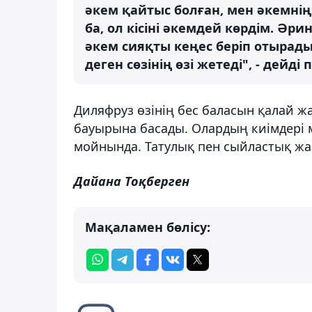
әкем қайтыс болған, мен әкемн
ба, ол кісіні әкемдей көрдім. Әр
әкем сияқты кеңес беріп отырады
деген сөзінің өзі жетеді", - дей
Диляфруз өзінің бес баласын қалай ж
бауырына басады. Олардың киімдері 
мойнында. Татулық пен сыйластық жар
Дайана Тоқберген
Мақаламен бөлісу: