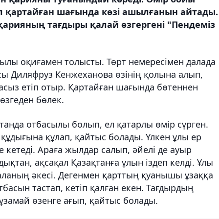
л қартайған шағында көзі ашылғанын айтады.
қарияның тағдыры қалай өзгергені "Пендеміз
жылы оқиғамен толысты. Төрт немересімен далада
сы Диляфруз Кенжеханова өзінің қолына алып,
асыз етіп отыр. Қартайған шағында бөтеннен
өзгеден бөлек.
станда отбасылы болып, ел қатарлы өмір сүрген.
ң құдығына құлап, қайтыс болады. Үлкен ұлы ер
е кетеді. Араға жылдар салып, әйелі де ауыр
ықтан, ақсақал Қазақтанға ұлын іздеп келді. Ұлы
аланың әкесі. Дегенмен қарттың қуанышы ұзаққа
тбасын тастап, кетіп қалған екен. Тағдырдың
ұзамай өзенге ағып, қайтыс болады.