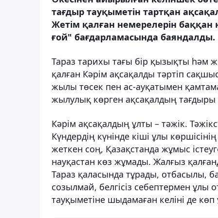
тағдыр тауқыметін тартқан ақсақа
Жетім қалған немерелерін баққан 
ғой" бағдарламасында баяндалды.
Тараз тарихы тағы бір қызықты һәм 
қалған Кәрім ақсақалды тәртіп сақшы
жылы төсек пен ас-ауқатымен қамтам
жылулық көрген ақсақалдың тағдыры 
Кәрім ақсақалдың ұлты – тәжік. Тәжік
Күндердің күнінде кіші ұлы көршісіні
жеткен соң, Қазақстанда жұмыс істеуг
науқастан көз жұмады. Жалғыз қалғанд
Тараз қаласында тұрады, отбасылы, б
созылмай, белгісіз себептермен ұлы о
тауқыметіне шыдамаған келіні де көп 