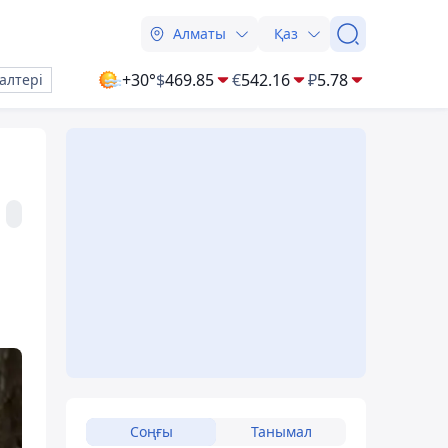
Алматы
Қаз
+30°
$
469.85
€
542.16
₽
5.78
алтері
Соңғы
Танымал