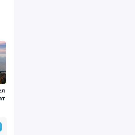
ел
ат