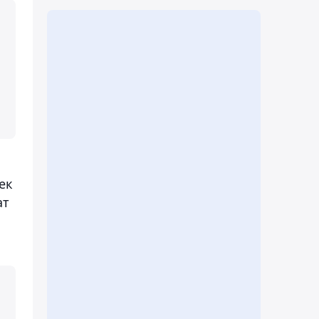
ек
ат