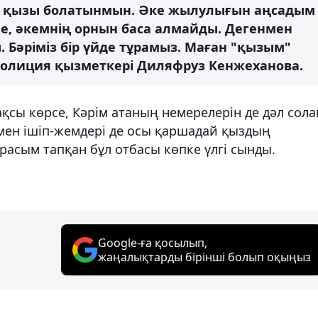
ің қызы болатынмын. Әке жылулығын аңсадым
ине, әкемнің орнын баса алмайды. Дегенмен
. Бәріміз бір үйде тұрамыз. Маған "қызым"
ді полиция қызметкері Диляфруз Кенжеханова.
ақсы көрсе, Кәрім атаның немерелерін де дәл сола
мен ішіп-жемдері де осы қаршадай қыздың
асым тапқан бұл отбасы көпке үлгі сынды.
Google-ға қосылып,
жаңалықтарды бірінші болып оқыңыз