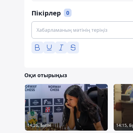
Пікірлер
0
Оқи отырыңыз
14:26, Бүгін
14:15, Б