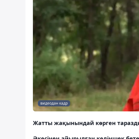
видеодан кадр
Жатты жақынындай көрген таразды
Әкесінен айырылған келіншек бөте