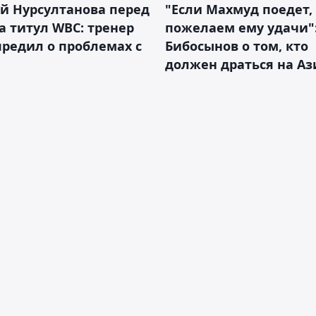
й Нурсултанова перед
"Если Махмуд поедет,
а титул WBC: тренер
пожелаем ему удачи"
редил о проблемах с
Бибосынов о том, кто
должен драться на Аз