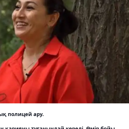
қ полицей ару.
н қарияны туғанындай көреді. Өмір бойы