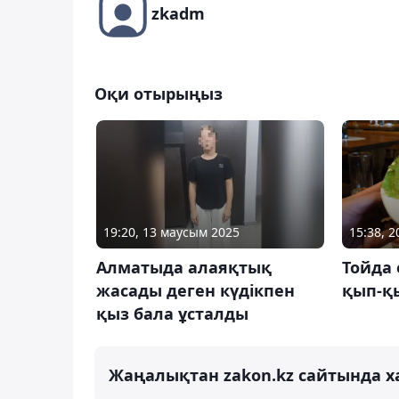
zkadm
Оқи отырыңыз
19:20, 13 маусым 2025
15:38, 
Алматыда алаяқтық
Тойда 
жасады деген күдікпен
қып-қ
қыз бала ұсталды
Жаңалықтан zakon.kz сайтында х