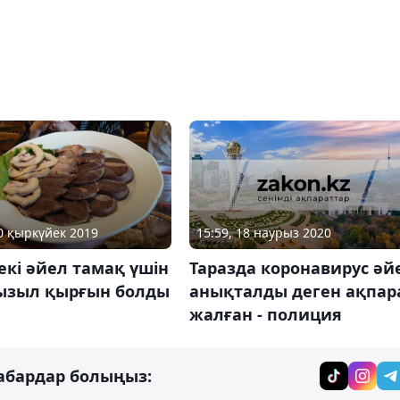
15:59, 18 наурыз 2020
20 қыркүйек 2019
Таразда коронавирус әй
екі әйел тамақ үшін
анықталды деген ақпар
ызыл қырғын болды
жалған - полиция
абардар болыңыз: