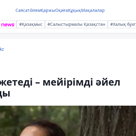
Саясат
Әлем
Қаржы
Оқиға
Құқық
Мақалалар
#Қазақмыс
#Салыстырмалы Қазақстан
#Халық бухг
kz
жетеді – мейірімді әйел
ды