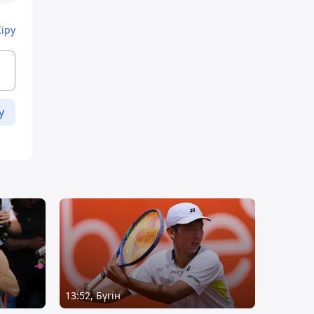
Кіру
у
13:52, Бүгін