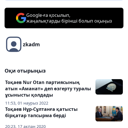
Google-ға қосылып,
жаңалықтарды бірінші болып оқыңыз
zkadm
Оқи отырыңыз
Тоқаев Nur Otan партиясының
атын «Аманат» деп өзгерту туралы
ұсынысты қолдады
11:53, 01 наурыз 2022
Тоқаев Нұр-Сұлтанға қатысты
бірқатар тапсырма берді
20:23, 17 ақпан 2020