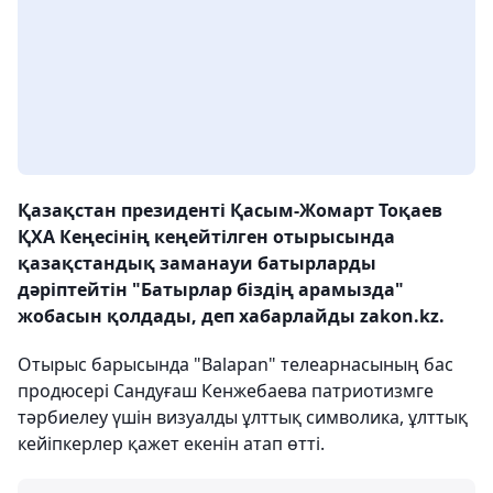
Қазақстан президенті Қасым-Жомарт Тоқаев
ҚХА Кеңесінің кеңейтілген отырысында
қазақстандық заманауи батырларды
дәріптейтін "Батырлар біздің арамызда"
жобасын қолдады, деп хабарлайды zakon.kz.
Отырыс барысында "Balapan" телеарнасының бас
продюсері Сандуғаш Кенжебаева патриотизмге
тәрбиелеу үшін визуалды ұлттық символика, ұлттық
кейіпкерлер қажет екенін атап өтті.