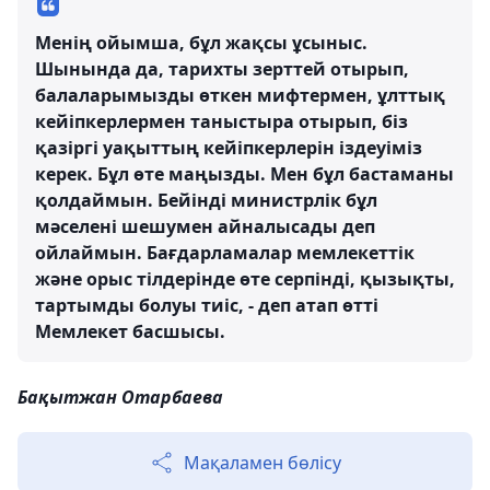
Менің ойымша, бұл жақсы ұсыныс.
Шынында да, тарихты зерттей отырып,
балаларымызды өткен мифтермен, ұлттық
кейіпкерлермен таныстыра отырып, біз
қазіргі уақыттың кейіпкерлерін іздеуіміз
керек. Бұл өте маңызды. Мен бұл бастаманы
қолдаймын. Бейінді министрлік бұл
мәселені шешумен айналысады деп
ойлаймын. Бағдарламалар мемлекеттік
және орыс тілдерінде өте серпінді, қызықты,
тартымды болуы тиіс, - деп атап өтті
Мемлекет басшысы.
Бақытжан Отарбаева
Мақаламен бөлісу