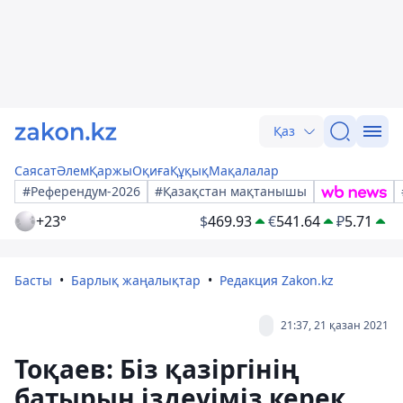
Қаз
Саясат
Әлем
Қаржы
Оқиға
Құқық
Мақалалар
#Референдум-2026
#Қазақстан мақтанышы
+23°
$
469.93
€
541.64
₽
5.71
Басты
Барлық жаңалықтар
Редакция Zakon.kz
21:37, 21 қазан 2021
Тоқаев: Біз қазіргінің
батырын іздеуіміз керек