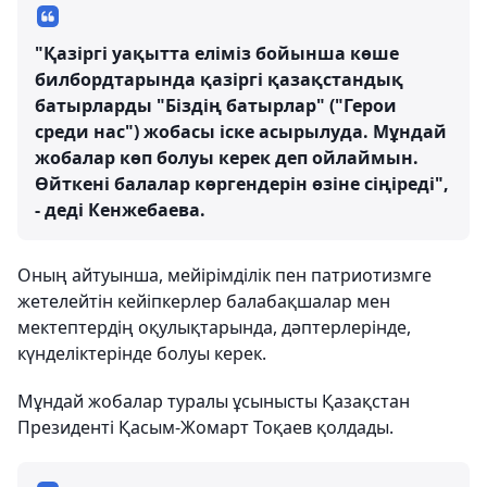
"Қазіргі уақытта еліміз бойынша көше
билбордтарында қазіргі қазақстандық
батырларды "Біздің батырлар" ("Герои
среди нас") жобасы іске асырылуда. Мұндай
жобалар көп болуы керек деп ойлаймын.
Өйткені балалар көргендерін өзіне сіңіреді",
- деді Кенжебаева.
Оның айтуынша, мейірімділік пен патриотизмге
жетелейтін кейіпкерлер балабақшалар мен
мектептердің оқулықтарында, дәптерлерінде,
күнделіктерінде болуы керек.
Мұндай жобалар туралы ұсынысты Қазақстан
Президенті Қасым-Жомарт Тоқаев қолдады.