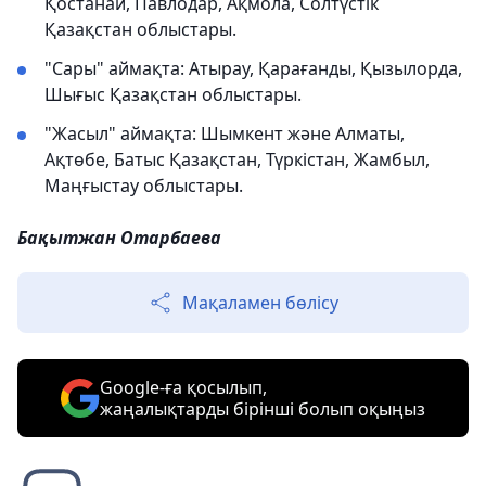
Қостанай, Павлодар, Ақмола, Солтүстік
Қазақстан облыстары.
"Сары" аймақта: Атырау, Қарағанды, Қызылорда,
Шығыс Қазақстан облыстары.
"Жасыл" аймақта: Шымкент және Алматы,
Ақтөбе, Батыс Қазақстан, Түркістан, Жамбыл,
Маңғыстау облыстары.
Бақытжан Отарбаева
Мақаламен бөлісу
Google-ға қосылып,
жаңалықтарды бірінші болып оқыңыз