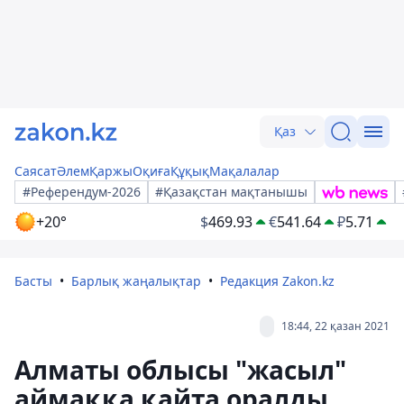
Қаз
Саясат
Әлем
Қаржы
Оқиға
Құқық
Мақалалар
#Референдум-2026
#Қазақстан мақтанышы
+20°
$
469.93
€
541.64
₽
5.71
Басты
Барлық жаңалықтар
Редакция Zakon.kz
18:44, 22 қазан 2021
Алматы облысы "жасыл"
аймаққа қайта оралды