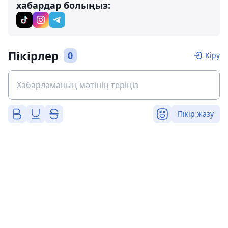
хабардар болыңыз:
Пікірлер
0
Кіру
Пікір жазу