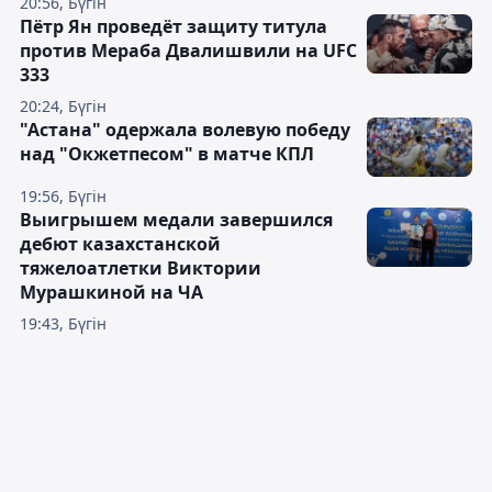
20:56, Бүгін
Пётр Ян проведёт защиту титула
против Мераба Двалишвили на UFC
333
20:24, Бүгін
"Астана" одержала волевую победу
над "Окжетпесом" в матче КПЛ
19:56, Бүгін
Выигрышем медали завершился
дебют казахстанской
тяжелоатлетки Виктории
Мурашкиной на ЧА
19:43, Бүгін