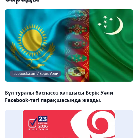
facebook.com / Берік Уәли
Бұл туралы баспасөз хатшысы Берік Уәли
Facebook-тегі парақшасында жазды.