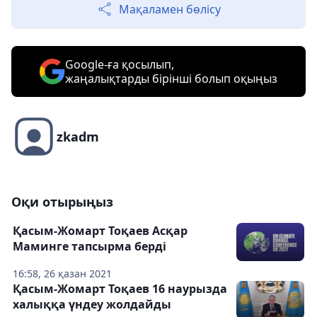
Мақаламен бөлісу
Google-ға қосылып,
жаңалықтарды бірінші болып оқыңыз
zkadm
Оқи отырыңыз
Қасым-Жомарт Тоқаев Асқар
Маминге тапсырма берді
16:58, 26 қазан 2021
Қасым-Жомарт Тоқаев 16 наурызда
халыққа үндеу жолдайды