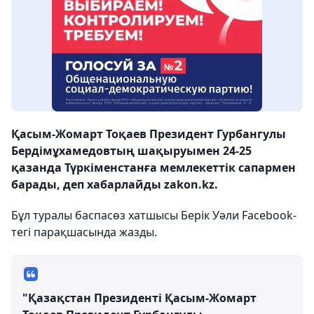
Қасым-Жомарт Тоқаев Президент Гурбангулы
Бердімұхамедовтың шақыруымен 24-25
қазанда Түркіменстанға мемлекеттік сапармен
барады, деп хабарлайды zakon.kz.
Бұл туралы баспасөз хатшысы Берік Уәли Facebook-
тегі парақшасында жазды.
"Қазақстан Президенті Қасым-Жомарт