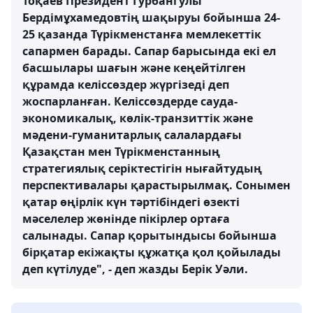
Тоқаев Президент Гурбангулы
Бердімұхамедовтің шақыруы бойынша 24-
25 қазанда Түрікменстанға мемлекеттік
сапармен барады. Сапар барысында екі ел
басшылары шағын және кеңейтілген
құрамда келіссөздер жүргізеді деп
жоспарланған. Келіссөздерде сауда-
экономикалық, көлік-транзиттік және
мәдени-гуманитарлық салалардағы
Қазақстан мен Түрікменстанның
стратегиялық серіктестігін нығайтудың
перспективалары қарастырылмақ. Сонымен
қатар өңірлік күн тәртібіндегі өзекті
мәселелер жөнінде пікірлер ортаға
салынады. Сапар қорытындысы бойынша
бірқатар екіжақты құжатқа қол қойылады
деп күтілуде", - деп жазды Берік Уәли.