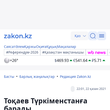
Қаз
Саясат
Әлем
Қаржы
Оқиға
Құқық
Мақалалар
#Референдум-2026
#Қазақстан мақтанышы
+26°
$
469.93
€
541.64
₽
5.71
Басты
Барлық жаңалықтар
Редакция Zakon.kz
22:01, 22 қазан 2021
Тоқаев Түркіменстанға
барады