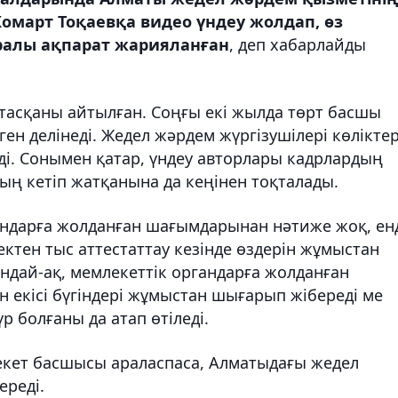
омарт Тоқаевқа видео үндеу жолдап, өз
ралы ақпарат жарияланған
, деп хабарлайды
тасқаны айтылған. Соңғы екі жылда төрт басшы
ген делінеді. Жедел жәрдем жүргізушілері көліктер
ді. Сонымен қатар, үндеу авторлары кадрлардың
дың кетіп жатқанына да кеңінен тоқталады.
ндарға жолданған шағымдарынан нәтиже жоқ, ен
ктен тыс аттестаттау кезінде өздерін жұмыстан
ндай-ақ, мемлекеттік органдарға жолданған
 екісі бүгіндері жұмыстан шығарып жібереді ме
р болғаны да атап өтіледі.
екет басшысы араласпаса, Алматыдағы жедел
ереді.