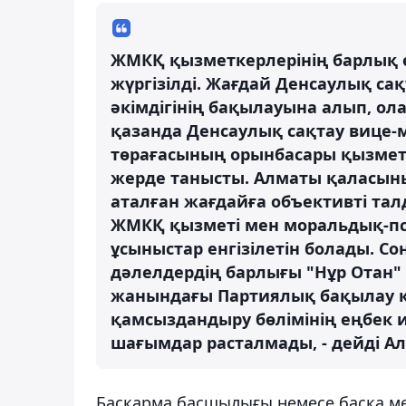
ЖМКҚ қызметкерлерінің барлық өт
жүргізілді. Жағдай Денсаулық са
әкімдігінің бақылауына алып, ола
қазанда Денсаулық сақтау вице-м
төрағасының орынбасары қызмет
жерде танысты. Алматы қаласын
аталған жағдайға объективті та
ЖМКҚ қызметі мен моральдық-п
ұсыныстар енгізілетін болады. С
дәлелдердің барлығы "Нұр Отан
жанындағы Партиялық бақылау к
қамсыздандыру бөлімінің еңбек и
шағымдар расталмады, - дейді Ал
Басқарма басшылығы немесе басқа м