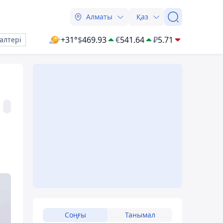
Алматы
Қаз
+31°
$
469.93
€
541.64
₽
5.71
алтері
Соңғы
Танымал