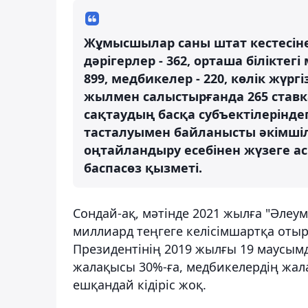
Жұмысшылар саны штат кестесіне 
дәрігерлер - 362, орташа білікте
899, медбикелер - 220, көлік жүргі
жылмен салыстырғанда 265 ставка
сақтаудың басқа субъектілерінд
тасталуымен байланысты әкімшіл
оңтайландыру есебінен жүзеге а
баспасөз қызметі.
Сондай-ақ, мәтінде 2021 жылға "Әлеу
миллиард теңгеге келісімшартқа оты
Президентінің 2019 жылғы 19 маусым
жалақысы 30%-ға, медбикелердің жала
ешқандай кідіріс жоқ.