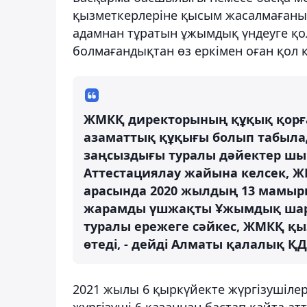
қызметкерлеріне қысым жасалмағаны,
адамнан тұратын ұжымдық үндеуге қол
болмағандықтан өз еркімен оған қол 
ЖМКҚ директорының құқық қорғау
азаматтық құқығы болып табыла
заңсыздығы туралы дәйектер шы
Аттестациялау жайына келсек, ЖМ
арасында 2020 жылдың 13 мамыр
жарамды үшжақты Ұжымдық шарт ті
туралы ережеге сәйкес, ЖМКҚ қы
өтеді, - дейді Алматы қалалық ҚД
2021 жылы 6 қыркүйекте жүргізушілер 
жүргізуші 6 қазаннан бастап қайта атт