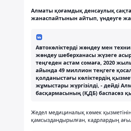
Алматы қоғамдық денсаулық сақт
жанаспайтынын айтып, үндеуге жа
Автокөліктерді жөндеу мен техн
жөндеу шеберханасы жүзеге асыр
теңгеден астам сомаға, 2020 жыл
айында 49 миллион теңгеге қоса
қолданыстағы көліктердің қызмет
жұмыстары жүргізілді, - дейді 
басқармасының (ҚДБ) баспасөз қы
Жедел медициналық көмек қызметіні
қамсыздандырылған, кадрлардың ағыл