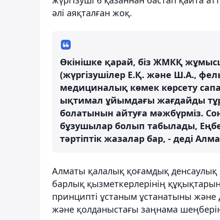
әлі аяқталған жоқ.
Өкінішке қарай, біз ЖМКҚ жұмы
(жүргізушілер Е.Қ. және Ш.А., ф
медициналық көмек көрсету сап
ықтимал ұйымдағы жағдайды тұр
болатынын айтуға мәжбүрміз. Сон
бұзушылар болып табылады, Еңбе
тәртіптік жазалар бар, - деді Алм
Алматы қалалық қоғамдық денсаулық
барлық қызметкерлерінің құқықтарын
принципті ұстаным ұстанатыны және
және қолданыстағы заңнама шеңбері