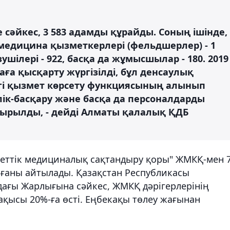
сәйкес, 3 583 адамды құрайды. Соның ішінде,
гі медицина қызметкерлері (фельдшерлер) - 1
зушілері - 922, басқа да жұмысшылар - 180. 2019
ға қысқарту жүргізілді, бұл денсаулық
егі қызмет көрсету функциясының алынып
ік-басқару және басқа да персоналдарды
сырылды, - дейді Алматы қалалық ҚДБ
меттік медициналық сақтандыру қоры" ЖМКҚ-мен 7
рғаны айтылады. Қазақстан Республикасы
дағы Жарлығына сәйкес, ЖМКҚ дәрігерлерінің
қысы 20%-ға өсті. Еңбекақы төлеу жағынан