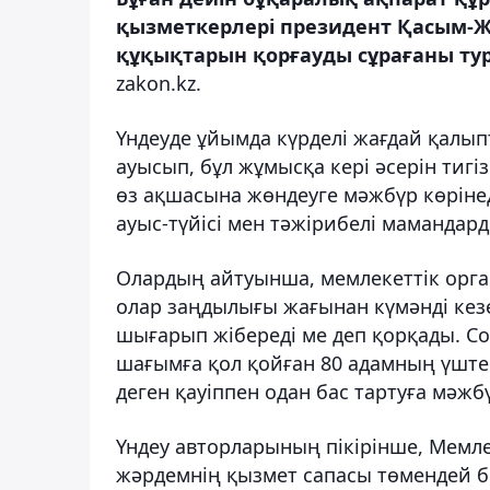
қызметкерлері президент Қасым-Ж
құқықтарын қорғауды сұрағаны ту
zakon.kz.
Үндеуде ұйымда күрделі жағдай қалып
ауысып, бұл жұмысқа кері әсерін тигіз
өз ақшасына жөндеуге мәжбүр көріне
ауыс-түйісі мен тәжірибелі мамандар
Олардың айтуынша, мемлекеттік орга
олар заңдылығы жағынан күмәнді кезе
шығарып жібереді ме деп қорқады. Со
шағымға қол қойған 80 адамның үштен
деген қауіппен одан бас тартуға мәжбү
Үндеу авторларының пікірінше, Мемл
жәрдемнің қызмет сапасы төмендей б