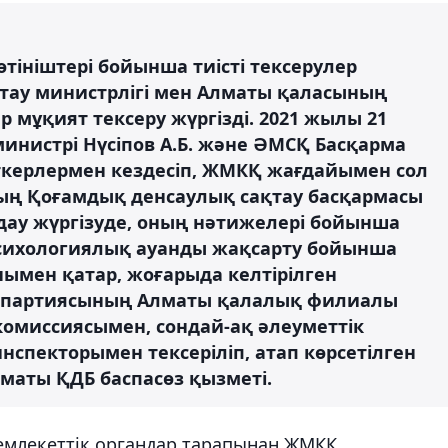
ініштері бойынша тиісті тексерулер
қтау министрлігі мен Алматы қаласының
р мұқият тексеру жүргізді. 2021 жылы 21
инистрі Нүсіпов А.Б. және ӘМСҚ Басқарма
керлермен кездесіп, ЖМКҚ жағдайымен сол
ың Қоғамдық денсаулық сақтау басқармасы
лдау жүргізуде, оның нәтижелері бойынша
сихологиялық ауанды жақсарту бойынша
онымен қатар, жоғарыда келтірілген
" партиясының Алматы қалалық филиалы
омиссиясымен, сондай-ақ әлеуметтік
нспекторымен тексеріліп, атап көрсетілген
маты ҚДБ баспасөз қызметі.
емлекеттік органдар тарапынан ЖМКҚ