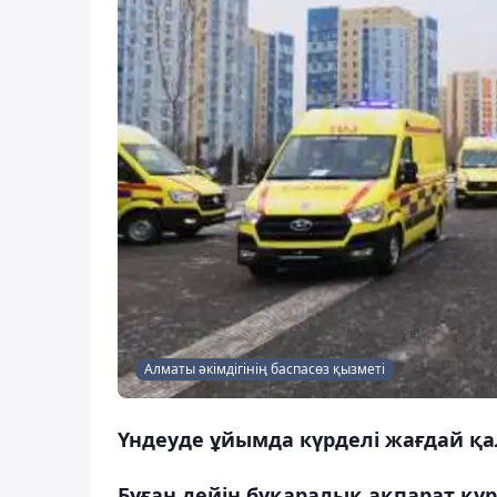
Алматы әкімдігінің баспасөз қызметі
Үндеуде ұйымда күрделі жағдай қ
Бұған дейін бұқаралық ақпарат қ