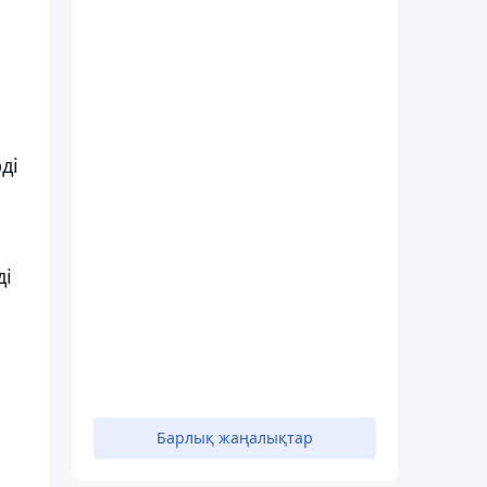
ді
ді
Барлық жаңалықтар