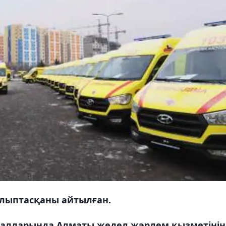
алыптасқаны айтылған.
ұралдарында Алматы жедел жәрдем қызметінің