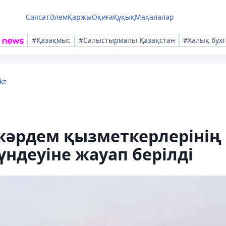
Саясат
Әлем
Қаржы
Оқиға
Құқық
Мақалалар
#Қазақмыс
#Салыстырмалы Қазақстан
#Халық бухг
kz
әрдем қызметкерлерінің
үндеуіне жауап берілді