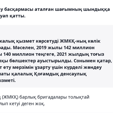
ау басқармасы аталған шағымның шындыққа
уап қатты.
икалық қызмет көрсетуді ЖМКҚ-ның көлік
ады. Мәселен, 2019 жылы 142 миллион
ы 140 миллион теңгеге, 2021 жылдың тоғыз
лқы бөлшектер ауыстырылды. Сонымен қатар,
 ету мерзімін ұзарту үшін күрделі жөндеу
Алматы қалалық Қоғамдық денсаулық
зметі.
ң (ЖМКҚ) барлық бригадалары толықтай
ып кетуі деген жоқ.