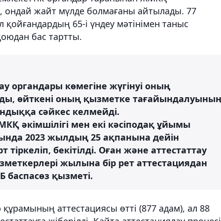
 ондай жайт мүлде болмағаны айтылады. 77
 қойғандардың 65-і үндеу мәтінімен таныс
қоюдан бас тартты.
 органдары көмегіне жүгінуі оның
ды, өйткені оның қызметке тағайындалуыны
ндыққа сәйкес келмейді.
КҚ әкімшілігі мен екі кәсіподақ ұйымы
ында 2023 жылдың 25 ақпанына дейін
ркеліп, бекітілді. Оған және аттестаттау
зметкерлері жылына бір рет аттестациядан
Б баспасөз қызметі.
құрамының аттестациясы өтті (877 адам), ал 88
естаттауға жіберілді. Қайта аттестациялау процесі