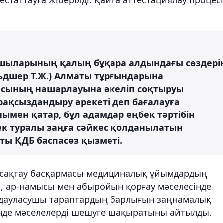
сшыларының қалың бұқара алдындағы сөздері
ельдшер Т.Ж.) Алматы тұрғындарына
асының нашарлауына әкеліп соқтыруы
ақсыздандыру әрекеті деп бағалауға
ымен қатар, бұл адамдар еңбек тәртібін
к туралы заңға сәйкес қолданылатын
аты ҚДБ баспасөз қызметі.
 сақтау басқармасы медициналық ұйымдардың
, ар-намысы мен абыройын қорғау мәселесінде
 дауласушы тараптардың барлығын заңнамалық
нде мәселелерді шешуге шақыратыны айтылды.