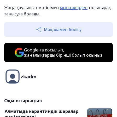
Жаңа қаулының мәтінімен
мына жерден
толығырақ
танысуға болады.
Мақаламен бөлісу
Google-ға қосылып,
жаңалықтарды бірінші болып оқыңыз
zkadm
Оқи отырыңыз
Алматыда карантиндік шаралар