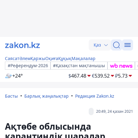
Қаз
Саясат
Әлем
Қаржы
Оқиға
Құқық
Мақалалар
#Референдум-2026
#Қазақстан мақтанышы
+24°
$
467.48
€
539.52
₽
5.73
Басты
Барлық жаңалықтар
Редакция Zakon.kz
20:49, 24 қазан 2021
Ақтөбе облысында
карантиндік шаралар