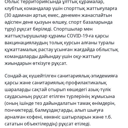
Облыс территориясында ұлттық құрамалар,
клубтық командалар үшін спорттық жаттығуларға
(30 адамнан артық емес, денемен жанаспайтын
әдіспен дене қызуын өлшеу, спорт базаларында
тұру) рұқсат беріледі. Спортшылар мен
жаттықтырушылар құрамы COVID-19-ға қарсы
вакцинациялаудың толық курсын алғаны туралы
құжаттамалық растау ұсынған жағдайда облыстық
командаларды дайындау үшін оқу-жаттығу
жиындарын өткізуге рұқсат.
Сондай-ақ күшейтілген санитариялық-эпидемияға
қарсы және санитариялық-профилактикалық
шараларды сақтай отырып көшедегі азық-түлік
саудасының рұқсат етілген түрлерінің жұмысына
(оның ішінде тез дайындалатын тамақ өнімдерін,
пончиктерді, балмұздақтарды, алып шығуға
арналған кофені, көкөніс шатырларын және т.б.
сататын объектілердің) рұқсат етіледі.