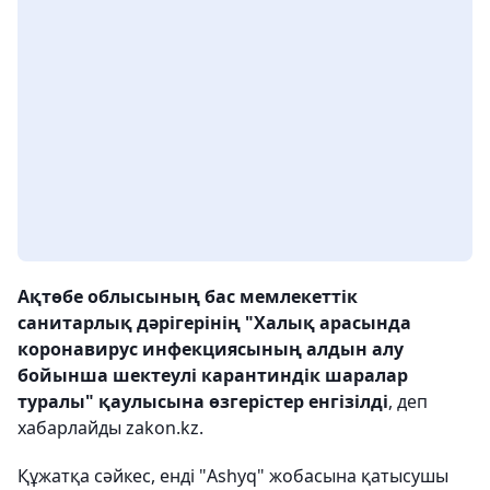
Ақтөбе облысының бас мемлекеттік
санитарлық дәрігерінің "Халық арасында
коронавирус инфекциясының алдын алу
бойынша шектеулі карантиндік шаралар
туралы" қаулысына өзгерістер енгізілді
, деп
хабарлайды zakon.kz.
Құжатқа сәйкес, енді "Ashyq" жобасына қатысушы