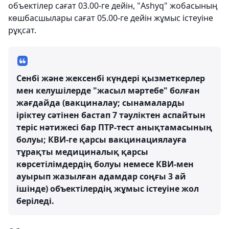
объектілер сағат 03.00-ге дейін, "Ashyq" жобасының
көшбасшылары сағат 05.00-ге дейін жұмыс істеуіне
рұқсат.
Сенбі және жексенбі күндері қызметкерлер
мен келушілерде "жасыл мәртебе" болған
жағдайда (вакциналау; сынамаларды
іріктеу сәтінен бастап 7 тәуліктен аспайтын
теріс нәтижесі бар ПТР-тест анықтамасының
болуы; КВИ-ге қарсы вакцинациялауға
тұрақты медициналық қарсы
көрсетілімдердің болуы немесе КВИ-мен
ауырып жазылған адамдар соңғы 3 ай
ішінде) объектілердің жұмыс істеуіне жол
беріледі.