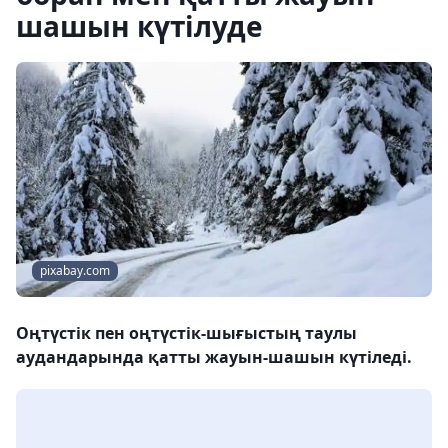
шашын күтілуде
pixabay.com
Оңтүстік пен оңтүстік-шығыстың таулы
аудандарында қатты жауын-шашын күтіледі.