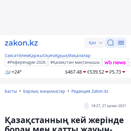
Қаз
Саясат
Әлем
Қаржы
Оқиға
Құқық
Мақалалар
#Референдум-2026
#Қазақстан мақтанышы
+24°
$
467.48
€
539.52
₽
5.73
Басты
Барлық жаңалықтар
Редакция Zakon.kz
18:27, 27 қазан 2021
Қазақстанның кей жерінде
боран мен қатты жауын-