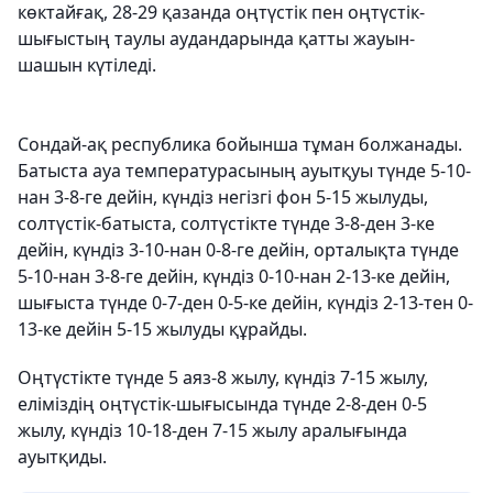
көктайғақ, 28-29 қазанда оңтүстік пен оңтүстік-
шығыстың таулы аудандарында қатты жауын-
шашын күтіледі.
Сондай-ақ республика бойынша тұман болжанады.
Батыста ауа температурасының ауытқуы түнде 5-10-
нан 3-8-ге дейін, күндіз негізгі фон 5-15 жылуды,
солтүстік-батыста, солтүстікте түнде 3-8-ден 3-ке
дейін, күндіз 3-10-нан 0-8-ге дейін, орталықта түнде
5-10-нан 3-8-ге дейін, күндіз 0-10-нан 2-13-ке дейін,
шығыста түнде 0-7-ден 0-5-ке дейін, күндіз 2-13-тен 0-
13-ке дейін 5-15 жылуды құрайды.
Оңтүстікте түнде 5 аяз-8 жылу, күндіз 7-15 жылу,
еліміздің оңтүстік-шығысында түнде 2-8-ден 0-5
жылу, күндіз 10-18-ден 7-15 жылу аралығында
ауытқиды.