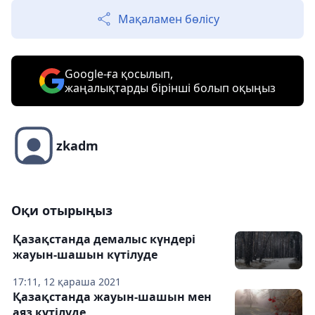
Мақаламен бөлісу
Google-ға қосылып,
жаңалықтарды бірінші болып оқыңыз
zkadm
Оқи отырыңыз
Қазақстанда демалыс күндері
жауын-шашын күтілуде
17:11, 12 қараша 2021
Қазақстанда жауын-шашын мен
аяз күтілуде