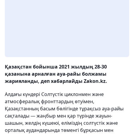
Қазақстан бойынша 2021 жылдың 28-30
қазанына арналған ауа-райы болжамы
жарияланды, деп хабарлайды Zakon.kz.
Алдағы күндері Солтүстік циклонмен және
атмосфералық фронттардың өтуімен,
Қазақстанның басым бөлігінде тұрақсыз ауа-райы
сақталады — жаңбыр мен қар түрінде жауын-
шашын, желдің күшеюі, еліміздің солтүстік және
орталық аудандарында төменгі бұрқасын мен