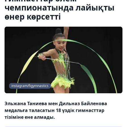
чемпионатында лайықты
өнер көрсетті
instagram/figymnastics
Эльжана Таниева мен Дильназ Байленова
медальға таласатын 18 үздік гимнасттар
тізіміне ене алмады.