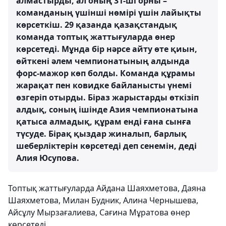
алмастырды, ал оның 31-ші орны –
команданың үшінші нөмірі үшін лайықты
көрсеткіш. 29 қазанда қазақстандық
команда топтық жаттығуларда өнер
көрсетеді. Мұнда бір нәрсе айту өте қиын,
өйткені әлем чемпионатының алдында
форс-мажор көп болды. Команда құрамы
жарақат пен ковидке байланысты үнемі
өзгеріп отырды. Біраз жарыстарды өткізіп
алдық, соның ішінде Азия чемпионатына
қатыса алмадық, құрам енді ғана сынға
түсуде. Бірақ қыздар жиналып, барлық
шеберліктерін көрсетеді деп сенемін, деді
Алия Юсупова.
Топтық жаттығуларда Айдана Шаяхметова, Даяна
Шаяхметова, Милан Будник, Алина Чернышева,
Айсұлу Мырзағалиева, Сағина Мұратова өнер
көрсетеді.