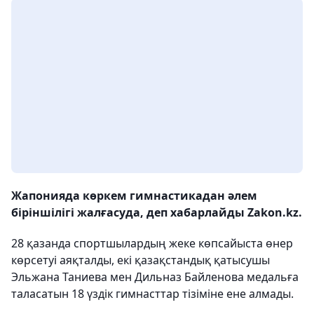
Жапонияда көркем гимнастикадан әлем
біріншілігі жалғасуда, деп хабарлайды Zakon.kz.
28 қазанда спортшылардың жеке көпсайыста өнер
көрсетуі аяқталды, екі қазақстандық қатысушы
Эльжана Таниева мен Дильназ Байленова медальға
таласатын 18 үздік гимнасттар тізіміне ене алмады.