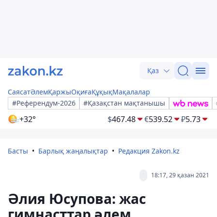
Қаз
Саясат
Әлем
Қаржы
Оқиға
Құқық
Мақалалар
#Референдум-2026
#Қазақстан мақтанышы
+32°
$
467.48
€
539.52
₽
5.73
Басты
Барлық жаңалықтар
Редакция Zakon.kz
18:17, 29 қазан 2021
Әлия Юсупова: жас
гимнасттар әлем