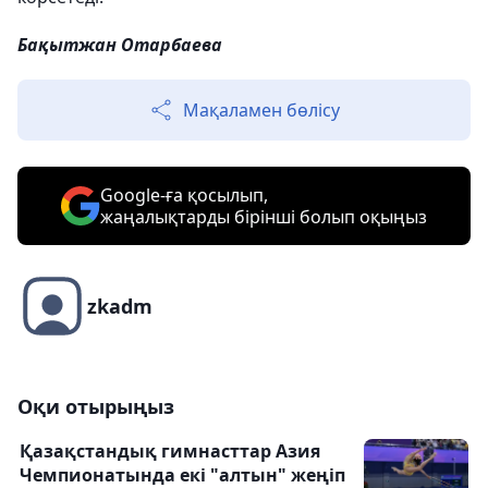
Бақытжан Отарбаева
Мақаламен бөлісу
Google-ға қосылып,
жаңалықтарды бірінші болып оқыңыз
zkadm
Оқи отырыңыз
Қазақстандық гимнасттар Азия
Чемпионатында екі "алтын" жеңіп