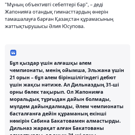
"Мұның объективті себептері бар", – деді
Жапонияға отандық гимнасттардың өнерін
тамашалауға барған Қазақстан құрамасының
жаттықтырушысы Әлия Юсупова.
Бұл қыздар үшін алғашқы әлем
чемпионаты, менің ойымша, Эльжана үшін
21 орын – бұл әлем біріншілігіндегі дебют
үшін жақсы нәтиже. Ал Дильназдың 31-ші
орны бөлек тақырып. Ол Жапонияға
моральдық тұрғыдан дайын болмады,
мүлдем дайындалмады, Әлем чемпионаты
басталғанға дейін құраманың екінші
нөмірін Сабина Бакатовамен алмастырды.
Дильназ жарақат алған Бакатованы