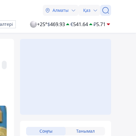
Алматы
Қаз
+25°
$
469.93
€
541.64
₽
5.71
алтері
Соңғы
Танымал