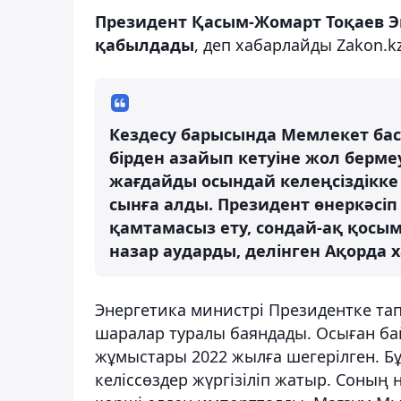
Президент Қасым-Жомарт Тоқаев Э
қабылдады
, деп хабарлайды Zakon.kz
Кездесу барысында Мемлекет ба
бірден азайып кетуіне жол бермеу
жағдайды осындай келеңсіздікк
сынға алды. Президент өнеркәсіп
қамтамасыз ету, сондай-ақ қосым
назар аударды, делінген Ақорда 
Энергетика министрі Президентке т
шаралар туралы баяндады. Осыған б
жұмыстары 2022 жылға шегерілген. Бұ
келіссөздер жүргізіліп жатыр. Соның