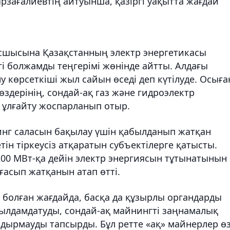
зағалиевтің айтуынша, қазіргі уақытта жағдай
сшысына Қазақстанның электр энергетикасы
і болжамды теңгерімі жөнінде айтты. Алдағы
 көрсеткіші жыл сайын өседі деп күтілуде. Осыға
дерінің, сондай-ақ газ және гидроэлектр
н ұлғайту жоспарланып отыр.
г саласын бақылау үшін қабылданып жатқан
ін тіркеусіз атқаратын субъектілерге қатысты.
00 МВт-қа дейін электр энергиясын тұтынатынын
асып жатқанын атап өтті.
 болған жағдайда, басқа да құзырлы органдарды
ылдамдатуды, сондай-ақ майнингті заңнамалық
алдырмауды тапсырды. Бұл ретте «ақ» майнерлер ө