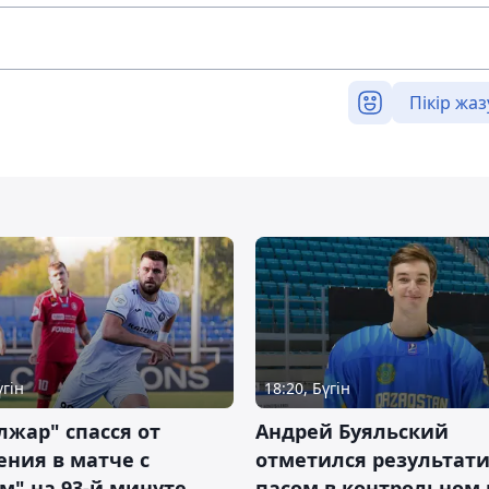
Пікір жаз
үгін
18:20, Бүгін
жар" спасся от
Андрей Буяльский
ния в матче с
отметился результат
м" на 93-й минуте
пасом в контрольном