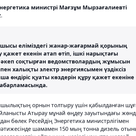
нергетика министрі Мағзұм Мырзағалиевті
.
сшысы еліміздегі жанар-жағармай қорының
 қажет екенін атап өтіп, ішкі нарықтағы
е әкеп соқтырған ведомстволардың жұмысын
 пен халықты электр энергиясымен үздіксіз
ша өндіріс қуаты көздерін құру қажет екеніне
хабарламасында.
апшылықтың орнын толтыру үшін қабылданған шұ
айланысты Атырау мұнай өңдеу зауытындағы жөнд
дан бөлек Ресейдің Энергетика министрлігімен
 нәтижесінде шамамен 150 мың тонна дизель отын