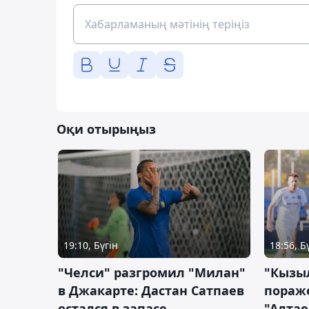
Оқи отырыңыз
19:10, Бүгін
18:56, Б
"Челси" разгромил "Милан"
"Кызыл
в Джакарте: Дастан Сатпаев
пораже
остался в запасе
"Алтае