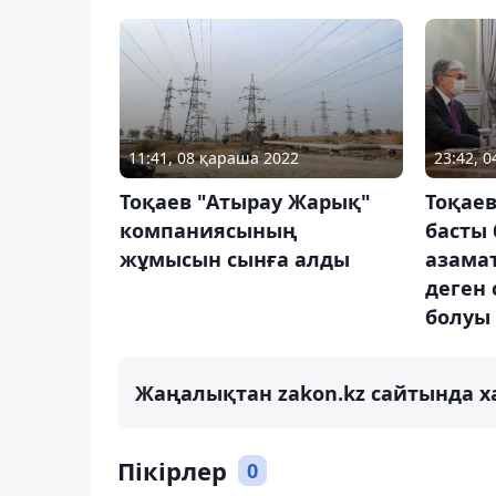
11:41, 08 қараша 2022
23:42, 
Тоқаев "Атырау Жарық"
Тоқаев
компаниясының
басты
жұмысын сынға алды
азама
деген 
болуы 
Жаңалықтан zakon.kz сайтында х
Пікірлер
0