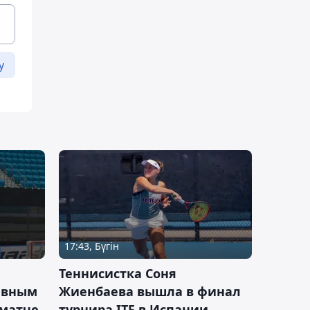
у
17:43, Бүгін
Теннисистка Соня
ивным
Жиенбаева вышла в финал
 матче
турнира ITF в Испании