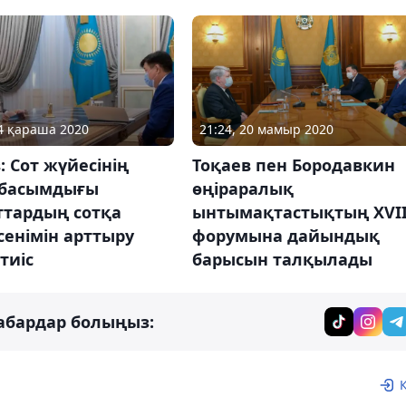
04 қараша 2020
21:24, 20 мамыр 2020
: Сот жүйесінің
Тоқаев пен Бородавкин
 басымдығы
өңіраралық
ттардың сотқа
ынтымақтастықтың XVI
сенімін арттыру
форумына дайындық
тиіс
барысын талқылады
абардар болыңыз: