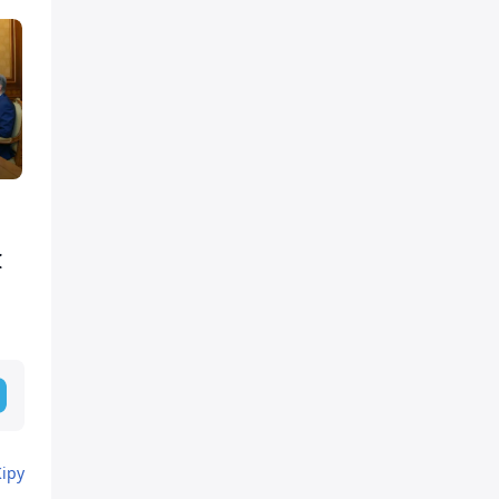
I
Кіру