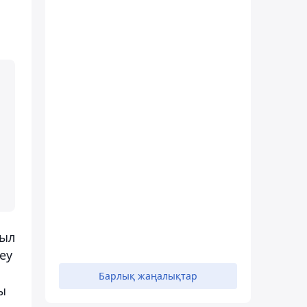
ғыл
еу
Барлық жаңалықтар
ы