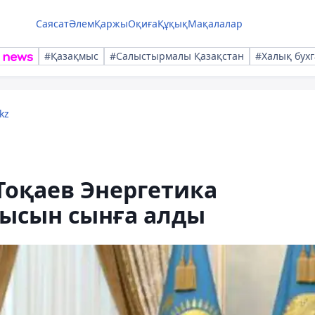
Саясат
Әлем
Қаржы
Оқиға
Құқық
Мақалалар
#Қазақмыс
#Салыстырмалы Қазақстан
#Халық бухг
kz
Тоқаев Энергетика
мысын сынға алды