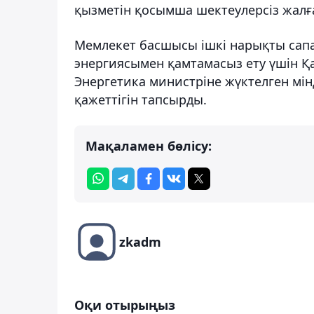
қызметін қосымша шектеулерсіз жалғ
Мемлекет басшысы ішкі нарықты сапа
энергиясымен қамтамасыз ету үшін Қ
Энергетика министріне жүктелген мін
қажеттігін тапсырды.
Мақаламен бөлісу:
zkadm
Оқи отырыңыз