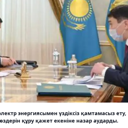
лектр энергиясымен үздіксіз қамтамасыз ету,
өздерін құру қажет екеніне назар аударды.