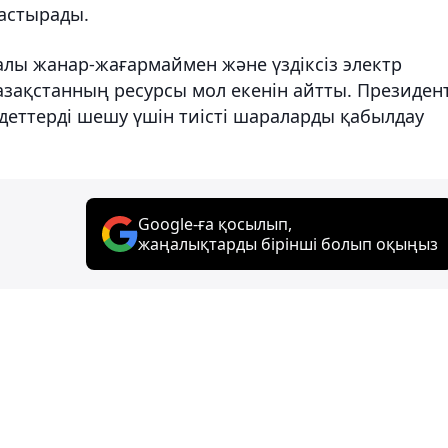
астырады.
лы жанар-жағармаймен және үздіксіз электр
азақстанның ресурсы мол екенін айтты. Президен
деттерді шешу үшін тиісті шараларды қабылдау
Google-ға қосылып,
жаңалықтарды бірінші болып оқыңыз