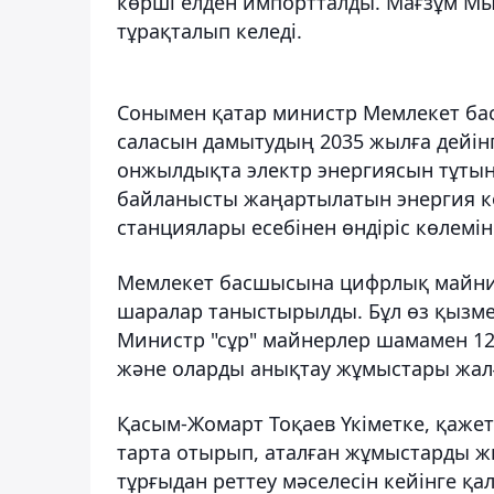
көрші елден импортталды. Мағзұм Мыр
тұрақталып келеді.
Сонымен қатар министр Мемлекет ба
саласын дамытудың 2035 жылға дейінг
онжылдықта электр энергиясын тұтыну
байланысты жаңартылатын энергия көз
станциялары есебінен өндіріс көлемі
Мемлекет басшысына цифрлық майнин
шаралар таныстырылды. Бұл өз қызмет
Министр "сұр" майнерлер шамамен 12
және оларды анықтау жұмыстары жалғ
Қасым-Жомарт Тоқаев Үкіметке, қажет
тарта отырып, аталған жұмыстарды ж
тұрғыдан реттеу мәселесін кейінге қ