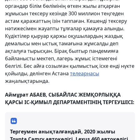
органдар білім бөлімінің өткен жылы атқарған
жұмысын тексеру кезінде 300 миллион теңгеден
астам қаражаттың ізін таппаған. Кешенді тексеру
нәтижесімен жауапты тұлғалар қамауға алынды.
Күдіктілер қыруар қаржы оқушылардың жаздық
демалысы мен ыстық тамағына жұмсалды деп
ақталуға тырысқан. Бірақ былтыр пандемияға
байланысты мектеп, лагерь жұмыс істемегені
белгілі. Бес айға созылған қылмыстық іске енді нүкте
қойылды, делінген Астана
телеарнасы
жаңалықтарында.
Аймұрат АБАЕВ, СЫБАЙЛАС ЖЕМҚОРЛЫҚҚА
ҚАРСЫ ІС-ҚИМЫЛ ДЕПАРТАМЕНТІНІҢ ТЕРГЕУШІСІ:
Тергеумен анықталғандай, 2020 жылғы
Toyota Camry автокөлігі, Lexus 460 автокөлігі