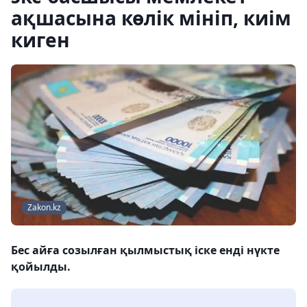
ақшасына көлік мініп, киім
киген
Zakon.kz
Бес айға созылған қылмыстық іске енді нүкте
қойылды.