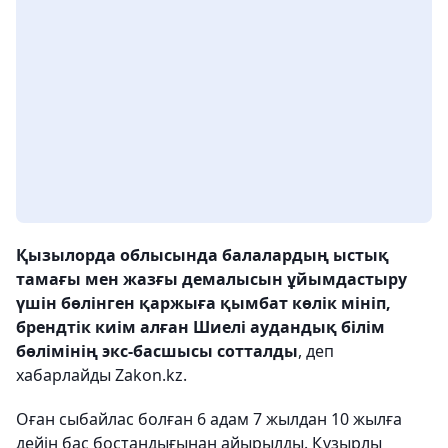
Қызылорда облысында балалардың ыстық
тамағы мен жазғы демалысын ұйымдастыру
үшін бөлінген қаржыға қымбат көлік мініп,
брендтік киім алған Шиелі аудандық білім
бөлімінің экс-басшысы сотталды
, деп
хабарлайды Zakon.kz.
Оған сыбайлас болған 6 адам 7 жылдан 10 жылға
дейін бас бостандығынан айырылды. Құзырлы