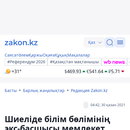
Қаз
Саясат
Әлем
Қаржы
Оқиға
Құқық
Мақалалар
#Референдум-2026
#Қазақстан мақтанышы
+31°
$
469.93
€
541.64
₽
5.71
Басты
Барлық жаңалықтар
Редакция Zakon.kz
04:42, 30 қазан 2021
Шиеліде білім бөлімінің
экс-басшысы мемлекет