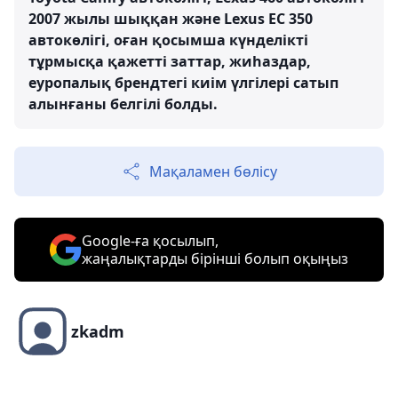
2007 жылы шыққан және Lexus ЕС 350
автокөлігі, оған қосымша күнделікті
тұрмысқа қажетті заттар, жиһаздар,
еуропалық брендтегі киім үлгілері сатып
алынғаны белгілі болды.
Мақаламен бөлісу
Google-ға қосылып,
жаңалықтарды бірінші болып оқыңыз
zkadm