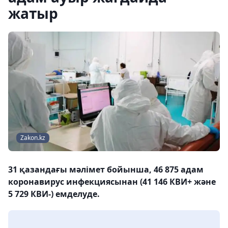
жатыр
Zakon.kz
31 қазандағы мәлімет бойынша, 46 875 адам
коронавирус инфекциясынан (41 146 КВИ+ және
5 729 КВИ-) емделуде.