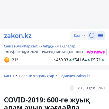
Қаз
Саясат
Әлем
Қаржы
Оқиға
Құқық
Мақалалар
#Референдум-2026
#Қазақстан мақтанышы
+21°
$
469.93
€
541.64
₽
5.71
Басты
Барлық жаңалықтар
Редакция Zakon.kz
17:33, 31 қазан 2021
COVID-2019: 600-ге жуық
адам ауыр жағдайда