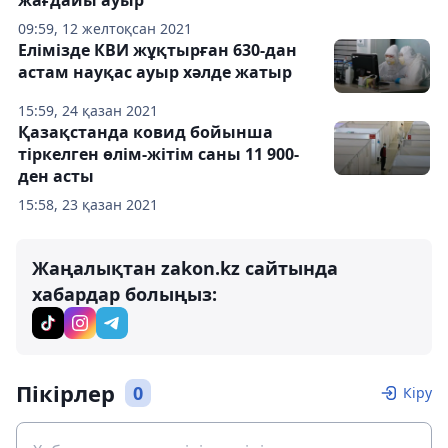
жағдайы ауыр
09:59, 12 желтоқсан 2021
Елімізде КВИ жұқтырған 630-дан
астам науқас ауыр хәлде жатыр
15:59, 24 қазан 2021
Қазақстанда ковид бойынша
тіркелген өлім-жітім саны 11 900-
ден асты
15:58, 23 қазан 2021
Жаңалықтан zakon.kz сайтында
хабардар болыңыз:
Пікірлер
0
Кіру