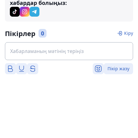
хабардар болыңыз:
Пікірлер
0
Кіру
Пікір жазу