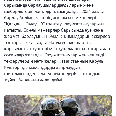
барысында барлаушылар дағдыларын және
шеберліктерін жетілдіріп, шыңдайды. 2021 жылы
барлау бөлімшелерінің әскери қызметшілері
"Қалқан", "Іздеу", "Отпантау" оқу-жаттығуларына
қатысты. Соңғы маневрлер барысында әуе және
жер үсті барлауының бүкіл іс-қимылдарын әскерлер
топтары іске асырды. Нәтижесінде шартты
қарсыластың күштері мен құралдарына жоғары дәл
соққылар жасалды. Оқу-жаттығулар мен кешенді
тексерулердің нәтижелері Қазақстанның Қарулы
Күштерінде мамандарды даярлаудың
шетелдіктерден кем түспейтін дербес, отандық
жүйесі барлығын дәлелдейді.