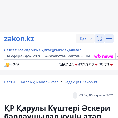
Қаз
Саясат
Әлем
Қаржы
Оқиға
Құқық
Мақалалар
#Референдум-2026
#Қазақстан мақтанышы
+20°
$
467.48
€
539.52
₽
5.73
Басты
Барлық жаңалықтар
Редакция Zakon.kz
03:59, 06 қараша 2021
ҚР Қарулы Күштері Әскери
барлаушылар күнін атап