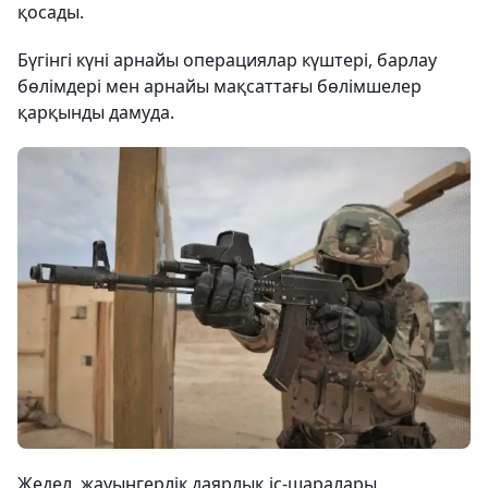
қосады.
Бүгінгі күні арнайы операциялар күштері, барлау
бөлімдері мен арнайы мақсаттағы бөлімшелер
қарқынды дамуда.
Жедел, жауынгерлік даярлық іс-шаралары