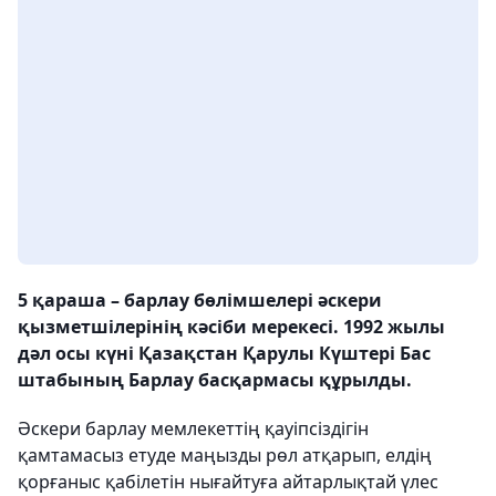
5 қараша – барлау бөлімшелері әскери
қызметшілерінің кәсіби мерекесі. 1992 жылы
дәл осы күні Қазақстан Қарулы Күштері Бас
штабының Барлау басқармасы құрылды.
Әскери барлау мемлекеттің қауіпсіздігін
қамтамасыз етуде маңызды рөл атқарып, елдің
қорғаныс қабілетін нығайтуға айтарлықтай үлес