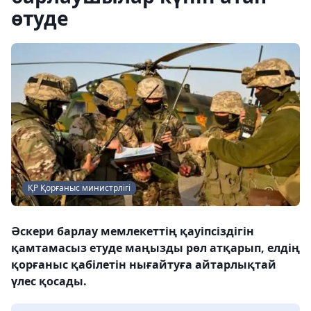
өтуде
ҚР Қорғаныс министрлігі
Әскери барлау мемлекеттің қауіпсіздігін
қамтамасыз етуде маңызды рөл атқарып, елдің
қорғаныс қабілетін нығайтуға айтарлықтай
үлес қосады.