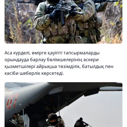
Аса күрделі, өмірге қауіпті тапсырмаларды
орындауда барлау бөлімшелерінің әскери
қызметшілері айрықша төзімділік, батылдық пен
кәсіби шеберлік көрсетеді.