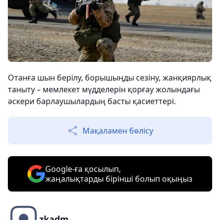
Отанға шын берілу, борышыңды сезіну, жанқиярлық
таныту – мемлекет мүдделерін қорғау жолындағы
әскери барлаушылардың басты қасиеттері.
Мақаламен бөлісу
Google-ға қосылып,
жаңалықтарды бірінші болып оқыңыз
zkadm