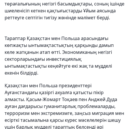
төрағалығының негізгі басымдықтары, соның ішінде
шиеленісіп кеткен қақтығыстарды Ұйым аясында
реттеуге септігін тигізу жөнінде мәлімет берді.
Тараптар Қазақстан мен Польша арасындағы
көпжақты ынтымақтастықтың қарқынды дамып
келе жатқанын атап өтті. Экономиканың негізгі
секторларындағы инвестициялық
ынтымақтастықты кеңейтуге екі жақ та мүдделі
екенін білдірді.
Қазақстан мен Польша президенттері
Ауғанстандағы қазіргі ахуалға қатысты пікір
алмасты. Қасым-Жомарт Тоқаев пен Анджей Дуда
ауған дағдарысы гуманитарлық проблемаларды,
терроризм мен экстремизмге, заңсыз миграция мен
есірткі тасымалына қарсы күрес мәселелерін шешу
үшін барлық мүдделі тараптың белсенді әрі