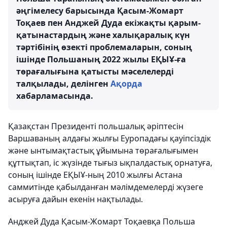
әңгімелесу барысында Қасым-Жомарт
Тоқаев пен Анджей Дуда екіжақты қарым-
қатынастардың және халықаралық күн
тәртібінің өзекті проблемаларын, соның
ішінде Польшаның 2022 жылы ЕҚЫҰ-ға
төрағалығына қатысты мәселелерді
талқылады, делінген
Ақорда
хабарламасында.
Қазақстан Президенті польшалық әріптесін
Варшаваның алдағы жылғы Еуропадағы қауіпсіздік
және ынтымақтастық ұйымына төрағалығымен
құттықтап, іс жүзінде тығыз ықпалдастық орнатуға,
соның ішінде ЕҚЫҰ-ның 2010 жылғы Астана
саммитінде қабылданған мәлімдемелерді жүзеге
асыруға дайын екенін нақтылады.
Анджей Дуда Қасым-Жомарт Тоқаевқа Польша