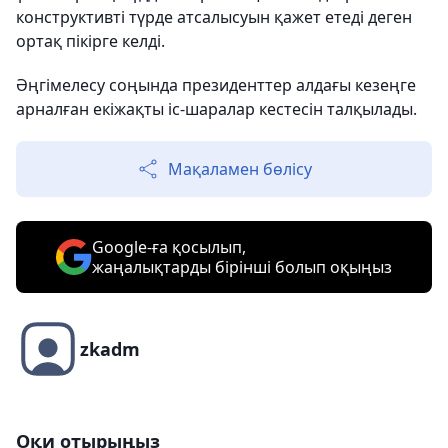
конструктивті түрде атсалысуын қажет етеді деген
ортақ пікірге келді.
Әңгімелесу соңында президенттер алдағы кезеңге
арналған екіжақты іс-шаралар кестесін талқылады.
Мақаламен бөлісу
Google-ға қосылып,
жаңалықтарды бірінші болып оқыңыз
zkadm
Оқи отырыңыз