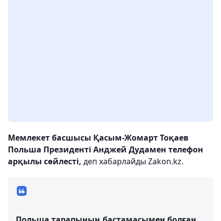
Мемлекет басшысы Қасым-Жомарт Тоқаев
Польша Президенті Анджей Дудамен телефон
арқылы сөйлесті,
деп хабарлайды Zakon.kz.
Польша тарапының бастамасымен болған