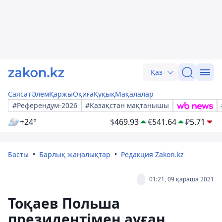
Қаз
Саясат
Әлем
Қаржы
Оқиға
Құқық
Мақалалар
#Референдум-2026
#Қазақстан мақтанышы
+24°
$
469.93
€
541.64
₽
5.71
Басты
Барлық жаңалықтар
Редакция Zakon.kz
01:21, 09 қараша 2021
Тоқаев Польша
президентімен ауған