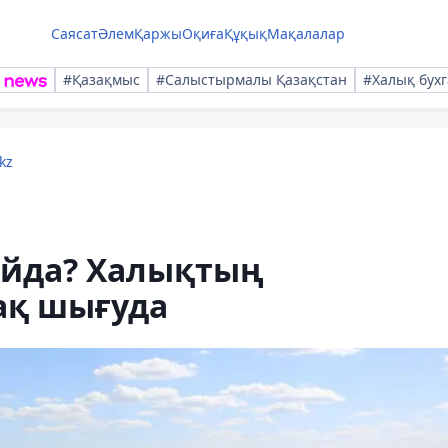
Саясат
Әлем
Қаржы
Оқиға
Құқық
Мақалалар
#Қазақмыс
#Салыстырмалы Қазақстан
#Халық бухг
kz
айда? Халықтың
ақ шығуда