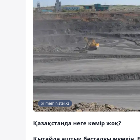
primeminister.kz
Қазақстанда неге көмір жоқ?
Қытайда аштық басталуы мүмкін. 