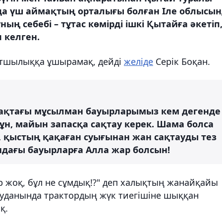
а үш аймақтың орталығы болған Іле облысын
ың себебі – тұтас көмірді ішкі Қытайға әкетіп
 келген.
атшылыққа ұшырамақ, дейді
желіде
Серік Боқан.
л жақтағы мұсылман бауырларымыз кем дегенде
 ұн, майын запасқа сақтау керек. Шама болса
, қыстың қақаған суығынан жан сақтауды тез
ндағы бауырларға Алла жар болсын!
р жоқ, бұл не сұмдық!?" деп халықтың жанайқайы
ауданында трактордың жүк тиегішіне шыққан
қ.