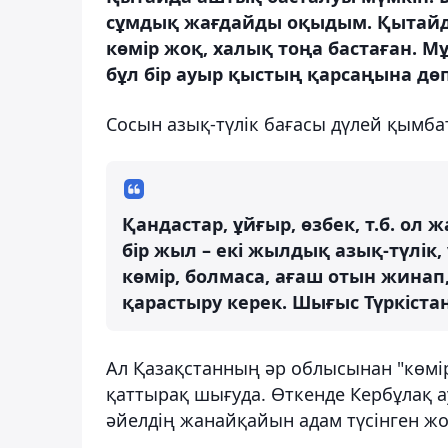
сұмдық жағдайды оқыдым. Қытайд
көмір жоқ, халық тоңа бастаған. Мұн
бұл бір ауыр қыстың қарсаңына дөп
Сосын азық-түлік бағасы дүлей қымб
Қандастар, ұйғыр, өзбек, т.б. о
бір жыл – екі жылдық азық-түлік,
көмір, болмаса, ағаш отын жинап
қарастыру керек. Шығыс Түркіста
Ал Қазақстанның әр облысынан "көмі
қаттырақ шығуда. Өткенде Кербұлақ 
әйелдің жанайқайын адам түсінген жо