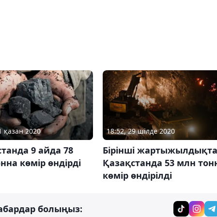
1 қазан 2020
18:52, 29 шілде 2020
танда 9 айда 78
Бірінші жартыжылдықт
нна көмір өндірді
Қазақстанда 53 млн тон
көмір өндірілді
абардар болыңыз: