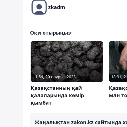
zkadm
Оқи отырыңыз
11:54, 20 наурыз 2023
18:31, 2
Қазақстанның қай
Қазақс
қалаларында көмір
млн то
қымбат
Жаңалықтан zakon.kz сайтында х