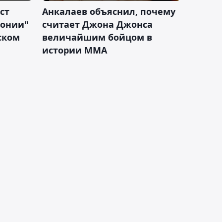
ст
Анкалаев объяснил, почему
лонии"
считает Джона Джонса
ском
величайшим бойцом в
истории ММА