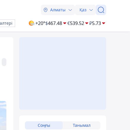
Алматы
Қаз
+20°
$
467.48
€
539.52
₽
5.73
алтері
Соңғы
Танымал