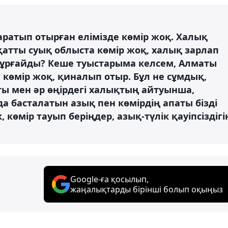
аратып отырған елімізде көмір жоқ. Халық
қатты суық облыста көмір жоқ, халық зарлап
құрғайды? Кеше туыстарыма келсем, Алматы
көмір жоқ, қиналып отыр. Бұл не сұмдық,
ты мен әр өңірдегі халықтың айтуынша,
а басталатын азық пен көмірдің апаты бізді
 көмір тауып беріңдер, азық-түлік қауіпсіздігі
Google-ға қосылып,
жаңалықтарды бірінші болып оқыңыз