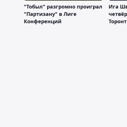
"Тобыл" разгромно проиграл
Ига Ш
"Партизану" в Лиге
четвёр
Конференций
Торонт