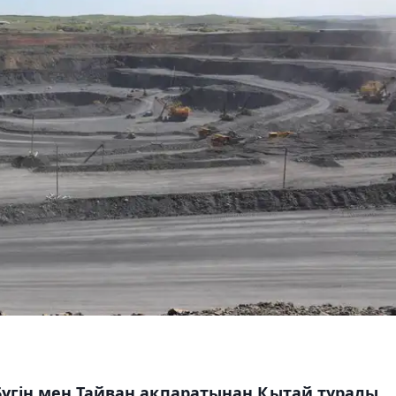
Бүгін мен Тайван ақпаратынан Қытай туралы