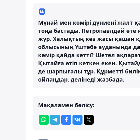
Мұнай мен көмірі дүниені жалт қ
тоңа бастады. Петропавлдай өте 
жүр. Халықтың көз жасы қашан 
облысының Үштөбе ауданында да 
көмір қайда кетті? Шетел ақпара
Қытайға өтіп кеткен екен. Қытайд
де шарпығалы тұр. Құрметті билік,
ойлаңдар, делінеді жазбада.
Мақаламен бөлісу: