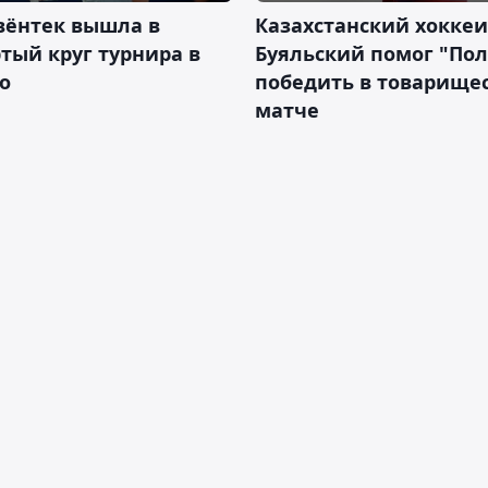
вёнтек вышла в
Казахстанский хоккеи
тый круг турнира в
Буяльский помог "По
о
победить в товарище
матче