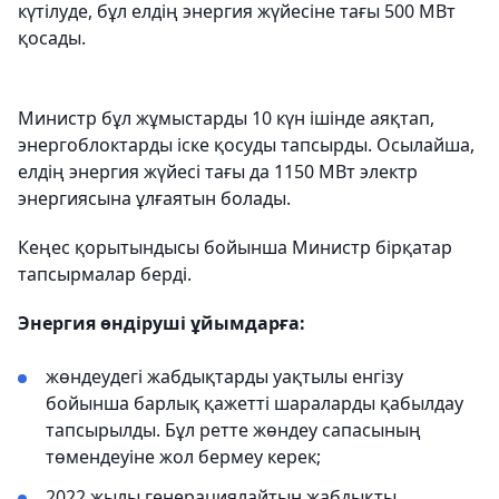
күтілуде, бұл елдің энергия жүйесіне тағы 500 МВт
қосады.
Министр бұл жұмыстарды 10 күн ішінде аяқтап,
энергоблоктарды іске қосуды тапсырды. Осылайша,
елдің энергия жүйесі тағы да 1150 МВт электр
энергиясына ұлғаятын болады.
Кеңес қорытындысы бойынша Министр бірқатар
тапсырмалар берді.
Энергия өндіруші ұйымдарға:
жөндеудегі жабдықтарды уақтылы енгізу
бойынша барлық қажетті шараларды қабылдау
тапсырылды. Бұл ретте жөндеу сапасының
төмендеуіне жол бермеу керек;
2022 жылы генерациялайтын жабдықты