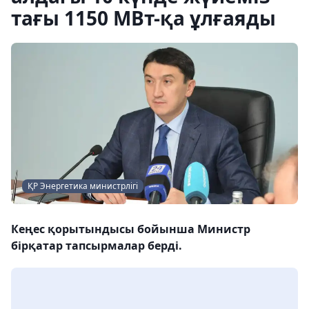
тағы 1150 МВт-қа ұлғаяды
ҚР Энергетика министрлігі
Кеңес қорытындысы бойынша Министр
бірқатар тапсырмалар берді.