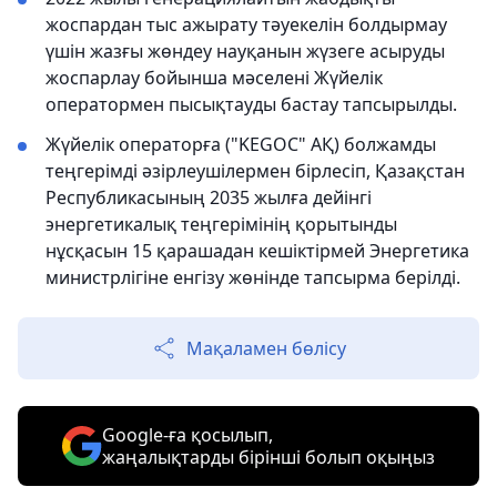
жоспардан тыс ажырату тәуекелін болдырмау
үшін жазғы жөндеу науқанын жүзеге асыруды
жоспарлау бойынша мәселені Жүйелік
оператормен пысықтауды бастау тапсырылды.
Жүйелік операторға ("KEGOC" АҚ) болжамды
теңгерімді әзірлеушілермен бірлесіп, Қазақстан
Республикасының 2035 жылға дейінгі
энергетикалық теңгерімінің қорытынды
нұсқасын 15 қарашадан кешіктірмей Энергетика
министрлігіне енгізу жөнінде тапсырма берілді.
Мақаламен бөлісу
Google-ға қосылып,
жаңалықтарды бірінші болып оқыңыз