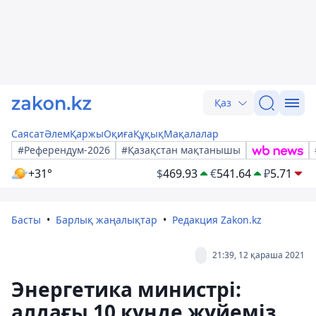
Қаз
Саясат
Әлем
Қаржы
Оқиға
Құқық
Мақалалар
#Референдум-2026
#Қазақстан мақтанышы
+31°
$
469.93
€
541.64
₽
5.71
Басты
Барлық жаңалықтар
Редакция Zakon.kz
21:39, 12 қараша 2021
Энергетика министрі:
алдағы 10 күнде жүйеміз