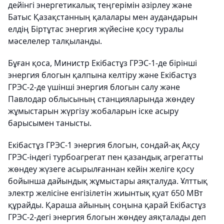
дейінгі энергетикалық теңгерімін әзірлеу және
Батыс Қазақстанның қалалары мен аудандарын
елдің Біртұтас энергия жүйесіне қосу туралы
мәселелер талқыланды.
Бұған қоса, Министр Екібастұз ГРЭС-1-де бірінші
энергия блогын қалпына келтіру және Екібастұз
ГРЭС-2-де үшінші энергия блогын салу және
Павлодар облысының станцияларында жөндеу
жұмыстарын жүргізу жобаларын іске асыру
барысымен танысты.
Екібастұз ГРЭС-1 энергия блогын, сондай-ақ Ақсу
ГРЭС-індегі турбоагрегат пен қазандық агрегатты
жөндеу жүзеге асырылғаннан кейін желіге қосу
бойынша дайындық жұмыстары аяқталуда. Ұлттық
электр желісіне енгізілетін жиынтық қуат 650 МВт
құрайды. Қараша айының соңына қарай Екібастұз
ГРЭС-2-дегі энергия блогын жөндеу аяқталады деп