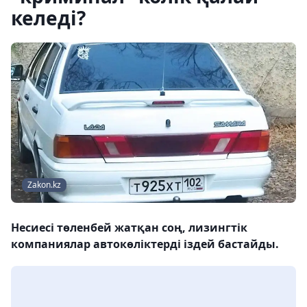
келеді?
Zakon.kz
Несиесі төленбей жатқан соң, лизингтік
компаниялар автокөліктерді іздей бастайды.