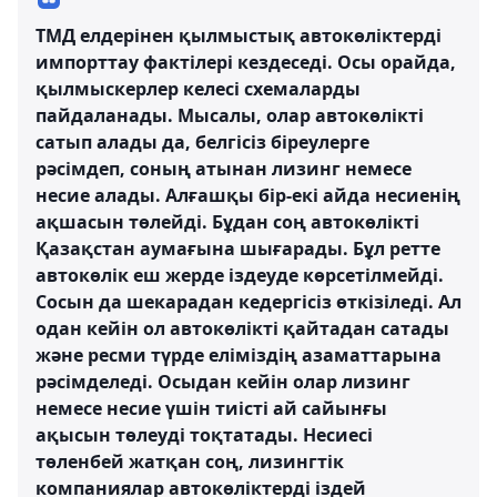
ТМД елдерінен қылмыстық автокөліктерді
импорттау фактілері кездеседі. Осы орайда,
қылмыскерлер келесі схемаларды
пайдаланады. Мысалы, олар автокөлікті
сатып алады да, белгісіз біреулерге
рәсімдеп, соның атынан лизинг немесе
несие алады. Алғашқы бір-екі айда несиенің
ақшасын төлейді. Бұдан соң автокөлікті
Қазақстан аумағына шығарады. Бұл ретте
автокөлік еш жерде іздеуде көрсетілмейді.
Сосын да шекарадан кедергісіз өткізіледі. Ал
одан кейін ол автокөлікті қайтадан сатады
және ресми түрде еліміздің азаматтарына
рәсімделеді. Осыдан кейін олар лизинг
немесе несие үшін тиісті ай сайынғы
ақысын төлеуді тоқтатады. Несиесі
төленбей жатқан соң, лизингтік
компаниялар автокөліктерді іздей