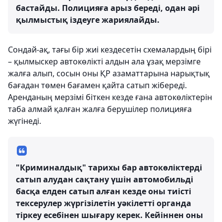
бастайды. Полицияға арыз береді, одан әрі
қылмыстық іздеуге жариялайды.
Сондай-ақ, тағы бір жиі кездесетін схемалардың бірі
– қылмыскер автокөлікті алдын ала ұзақ мерзімге
жалға алып, сосын оны ҚР азаматтарына нарықтық
бағадан төмен бағамен қайта сатып жібереді.
Аренданың мерзімі біткен кезде ғана автокөліктерін
таба алмай қалған жалға берушілер полицияға
жүгінеді.
"Криминалдық" тарихы бар автокөліктерді
сатып алудан сақтану үшін автомобильді
басқа елден сатып алған кезде оны тиісті
тексерулер жүргізілетін уәкілетті органда
тіркеу есебінен шығару керек. Кейіннен оны