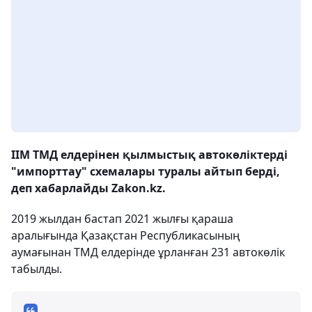
ІІМ ТМД елдерінен қылмыстық автокөліктерді
"импорттау" схемалары туралы айтып берді,
деп хабарлайды Zakon.kz.
2019 жылдан бастап 2021 жылғы қараша
аралығында Қазақстан Республикасының
аумағынан ТМД елдерінде ұрланған 231 автокөлік
табылды.