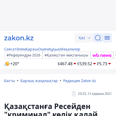
Қаз
Саясат
Әлем
Қаржы
Оқиға
Құқық
Мақалалар
#Референдум-2026
#Қазақстан мақтанышы
+20°
$
467.48
€
539.52
₽
5.73
Басты
Барлық жаңалықтар
Редакция Zakon.kz
23:23, 12 қараша 2021
Қазақстанға Ресейден
"криминал" көлік қалай