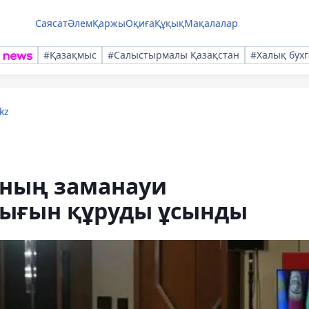
Саясат
Әлем
Қаржы
Оқиға
Құқық
Мақалалар
#Қазақмыс
#Салыстырмалы Қазақстан
#Халық бухг
kz
ының заманауи
лығын құруды ұсынды