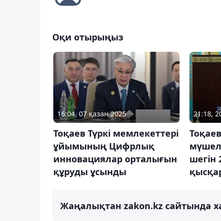
Оқи отырыңыз
16:04, 07 қазан 2025
21:18, 
Тоқаев Түркі мемлекеттері
Тоқаев
ұйымының Цифрлық
мүшеле
инновациялар орталығын
шегін 
құруды ұсынды
қысқа
Жаңалықтан zakon.kz сайтында х