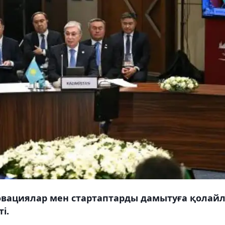
овациялар мен стартаптарды дамытуға қолай
і.