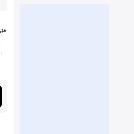
да
н
ы