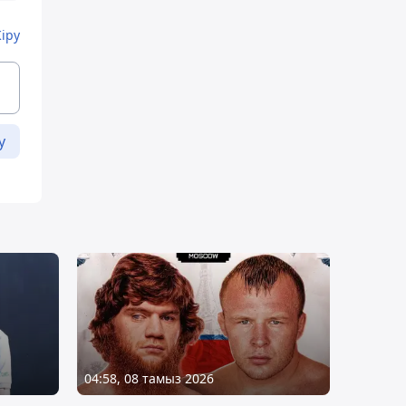
Кіру
у
04:58, 08 тамыз 2026