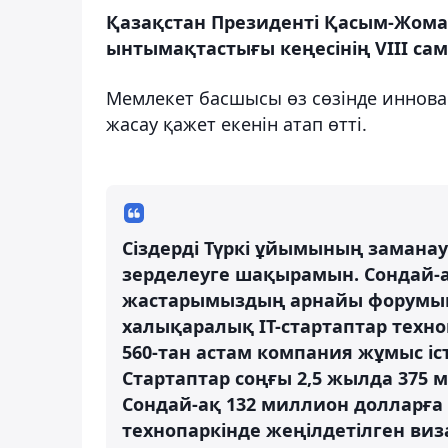
Қазақстан Президенті Қасым-Жомар
ынтымақтастығы кеңесінің VIII са
Мемлекет басшысы өз сөзінде иннова
жасау қажет екенін атап өтті.
Сіздерді Түркі ұйымының заманау
зерделеуге шақырамын. Сондай-ақ
жастарымыздың арнайы форумын 
халықаралық IT-стартаптар техно
560-тан астам компания жұмыс іст
Стартаптар соңғы 2,5 жылда 375 
Сондай-ақ 132 миллион долларға 
технопаркінде жеңілдетілген виз