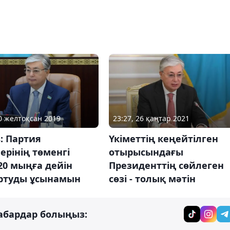
20 желтоқсан 2019
23:27, 26 қаңтар 2021
: Партия
Үкіметтің кеңейтілген
рінің төменгі
отырысындағы
20 мыңға дейін
Президенттің сөйлеген
ртуды ұсынамын
сөзі - толық мәтін
абардар болыңыз: