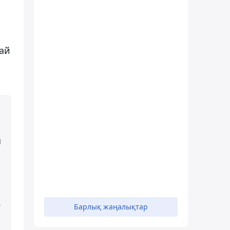
ай
н
"
Барлық жаңалықтар