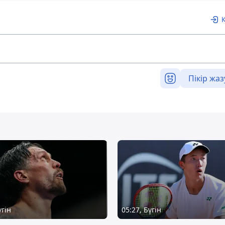
Пікір жаз
үгін
05:27, Бүгін