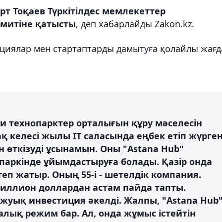
т Тоқаев Түркітілдес мемлекеттер
ммитіне қатысты
, деп хабарлайды Zakon.kz.
циялар мен стартаптарды дамытуға қолайлы жағд
и технопарктер орталығын құру мәселесін
 келесі жылы IT саласында еңбек етіп жүрге
өткізуді ұсынамын. Оны "Astana Hub"
паркінде ұйымдастыруға болады. Қазір онда
еп жатыр. Оның 55-і - шетелдік компания.
миллион доллардан астам пайда тапты.
жуық инвестиция әкелді. Жалпы, "Astana Hub
алық режим бар. Ал, онда жұмыс істейтін