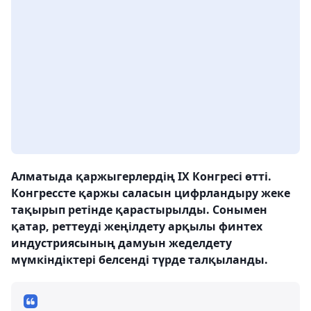
Алматыда қаржыгерлердің IX Конгресі өтті.
Конгрессте қаржы саласын цифрландыру жеке
тақырып ретінде қарастырылды. Сонымен
қатар, реттеуді жеңілдету арқылы финтех
индустриясының дамуын жеделдету
мүмкіндіктері белсенді түрде талқыланды.