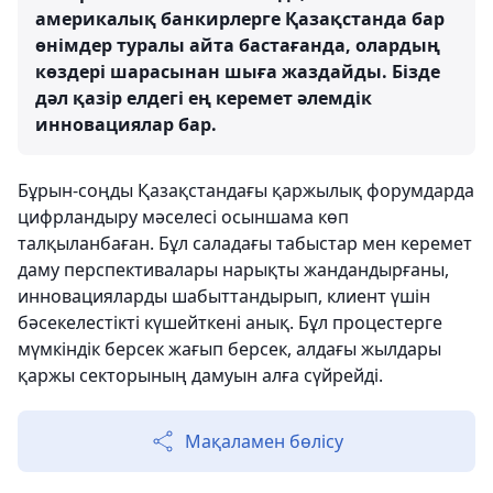
америкалық банкирлерге Қазақстанда бар
өнімдер туралы айта бастағанда, олардың
көздері шарасынан шыға жаздайды. Бізде
дәл қазір елдегі ең керемет әлемдік
инновациялар бар.
Бұрын-соңды Қазақстандағы қаржылық форумдарда
цифрландыру мәселесі осыншама көп
талқыланбаған. Бұл саладағы табыстар мен керемет
даму перспективалары нарықты жандандырғаны,
инновацияларды шабыттандырып, клиент үшін
бәсекелестікті күшейткені анық. Бұл процестерге
мүмкіндік берсек жағып берсек, алдағы жылдары
қаржы секторының дамуын алға сүйрейді.
Мақаламен бөлісу