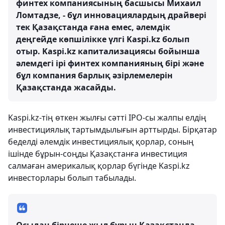
финтех компаниясының басшысы Михаил
Ломтадзе, - бұл инновациялардың драйвері
тек Қазақстанда ғана емес, әлемдік
деңгейде көпшілікке үлгі Kaspi.kz болып
отыр. Kaspi.kz капитализациясы бойынша
әлемдегі ірі финтех компанияның бірі және
бұл компания барлық әзірлемелерін
Қазақстанда жасайды.
Kaspi.kz-тің өткен жылғы сәтті IPO-сы жалпы елдің
инвестициялық тартымдылығын арттырды. Бірқатар
беделді әлемдік инвестициялық қорлар, соның
ішінде бұрын-соңды Қазақстанға инвестиция
салмаған америкалық қорлар бүгінде Kaspi.kz
инвесторлары болып табылады.
Осыдан бірнеше жыл бұрын Қазақстанда