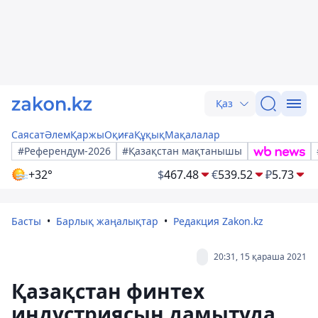
Қаз
Саясат
Әлем
Қаржы
Оқиға
Құқық
Мақалалар
#Референдум-2026
#Қазақстан мақтанышы
+32°
$
467.48
€
539.52
₽
5.73
Басты
Барлық жаңалықтар
Редакция Zakon.kz
20:31, 15 қараша 2021
Қазақстан финтех
индустриясын дамытуда