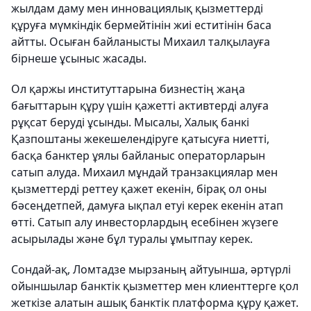
жылдам даму мен инновациялық қызметтерді
құруға мүмкіндік бермейтінін жиі еститінін баса
айтты. Осыған байланысты Михаил талқылауға
бірнеше ұсыныс жасады.
Ол қаржы институттарына бизнестің жаңа
бағыттарын құру үшін қажетті активтерді алуға
рұқсат беруді ұсынды. Мысалы, Халық банкі
Қазпоштаны жекешелендіруге қатысуға ниетті,
басқа банктер ұялы байланыс операторларын
сатып алуда. Михаил мұндай транзакциялар мен
қызметтерді реттеу қажет екенін, бірақ ол оны
бәсеңдетпей, дамуға ықпал етуі керек екенін атап
өтті. Сатып алу инвесторлардың есебінен жүзеге
асырылады және бұл туралы ұмытпау керек.
Сондай-ақ, Ломтадзе мырзаның айтуынша, әртүрлі
ойыншылар банктік қызметтер мен клиенттерге қол
жеткізе алатын ашық банктік платформа құру қажет.