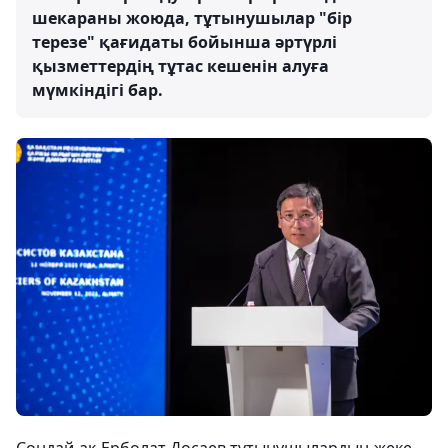
шекараны жоюда, тұтынушылар "бір
терезе" қағидаты бойынша әртүрлі
қызметтердің тұтас кешенін алуға
мүмкіндігі бар.
Сондай-ақ Ерболат Досаев тұтынушылардың жеке