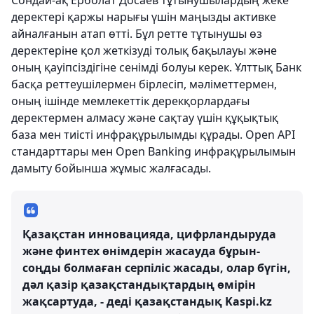
деректері қаржы нарығы үшін маңызды активке
айналғанын атап өтті. Бұл ретте тұтынушы өз
деректеріне қол жеткізуді толық бақылауы және
оның қауіпсіздігіне сенімді болуы керек. Ұлттық Банк
басқа реттеушілермен бірлесіп, мәліметтермен,
оның ішінде мемлекеттік дерекқорлардағы
деректермен алмасу және сақтау үшін құқықтық
база мен тиісті инфрақұрылымды құрады. Open API
стандарттары мен Open Banking инфрақұрылымын
дамыту бойынша жұмыс жалғасады.
Қазақстан инновацияда, цифрландыруда
және финтех өнімдерін жасауда бұрын-
соңды болмаған серпіліс жасады, олар бүгін,
дәл қазір қазақстандықтардың өмірін
жақсартуда, - деді қазақстандық Kaspi.kz