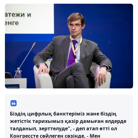
Біздің цифрлық банктеріміз және біздің
жетістік тарихымыз қазір дамыған елдерде
талданып, зерттелуде", - деп атап өтті ол
Конгрессте сөйлеген сөзінде, - Мен