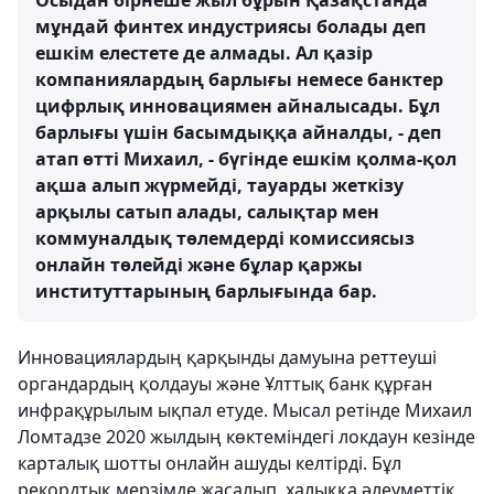
мұндай финтех индустриясы болады деп
ешкім елестете де алмады. Ал қазір
компаниялардың барлығы немесе банктер
цифрлық инновациямен айналысады. Бұл
барлығы үшін басымдыққа айналды, - деп
атап өтті Михаил, - бүгінде ешкім қолма-қол
ақша алып жүрмейді, тауарды жеткізу
арқылы сатып алады, салықтар мен
коммуналдық төлемдерді комиссиясыз
онлайн төлейді және бұлар қаржы
институттарының барлығында бар.
Инновациялардың қарқынды дамуына реттеуші
органдардың қолдауы және Ұлттық банк құрған
инфрақұрылым ықпал етуде. Мысал ретінде Михаил
Ломтадзе 2020 жылдың көктеміндегі локдаун кезінде
карталық шотты онлайн ашуды келтірді. Бұл
рекордтық мерзімде жасалып, халыққа әлеуметтік