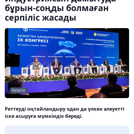
бұрын-соңды болмаған
серпіліс жасады
Kaspi.kz
Реттеуді оңтайландыру одан да үлкен әлеуетті
іске асыруға мүмкіндік береді.