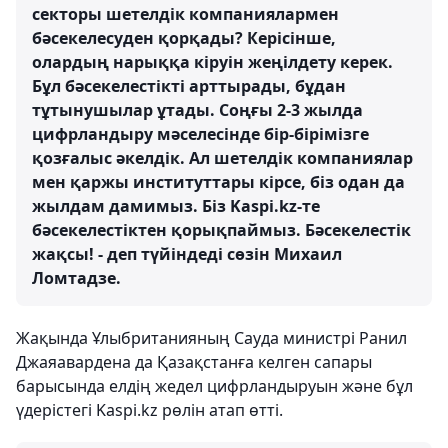
секторы шетелдік компаниялармен
бәсекелесуден қорқады? Керісінше,
олардың нарыққа кіруін жеңілдету керек.
Бұл бәсекелестікті арттырады, бұдан
тұтынушылар ұтады. Соңғы 2-3 жылда
цифрландыру мәселесінде бір-бірімізге
қозғалыс әкелдік. Ал шетелдік компаниялар
мен қаржы институттары кірсе, біз одан да
жылдам дамимыз. Біз Kaspi.kz-те
бәсекелестіктен қорықпаймыз. Бәсекелестік
жақсы! - деп түйіндеді сөзін Михаил
Ломтадзе.
Жақында Ұлыбританияның Сауда министрі Ранил
Джаяавардена да Қазақстанға келген сапары
барысында елдің жедел цифрландыруын және бұл
үдерістегі Kaspi.kz рөлін атап өтті.