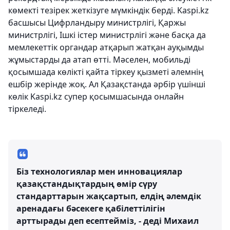
көмекті тезірек жеткізуге мүмкіндік берді. Kaspi.kz
басшысы Цифрландыру министрлігі, Қаржы
министрлігі, Ішкі істер министрлігі және басқа да
мемлекеттік органдар атқарып жатқан ауқымды
жұмыстарды да атап өтті. Мәселен, мобильді
қосымшада көлікті қайта тіркеу қызметі әлемнің
ешбір жерінде жоқ. Ал Қазақстанда әрбір үшінші
көлік Kaspi.kz супер қосымшасында онлайн
тіркеледі.
Біз технологиялар мен инновациялар
қазақстандықтардың өмір сүру
стандарттарын жақсартып, елдің әлемдік
аренадағы бәсекеге қабілеттілігін
арттырады деп есептейміз, - деді Михаил