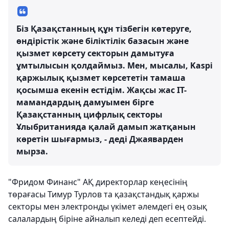
Біз Қазақстанның құн тізбегін көтеруге,
өндірістік және біліктілік базасын және
қызмет көрсету секторын дамытуға
ұмтылысын қолдаймыз. Мен, мысалы, Kaspi
қаржылық қызмет көрсететін тамаша
қосымша екенін естідім. Жақсы жас IT-
мамандардың дамуымен бірге
Қазақстанның цифрлық секторы
Ұлыбританияда қалай дамып жатқанын
көретін шығармыз, - деді Джаяварден
мырза.
"Фридом Финанс" АҚ директорлар кеңесінің
төрағасы Тимур Турлов та қазақстандық қаржы
секторы мен электронды үкімет әлемдегі ең озық
салалардың біріне айналып келеді деп есептейді.