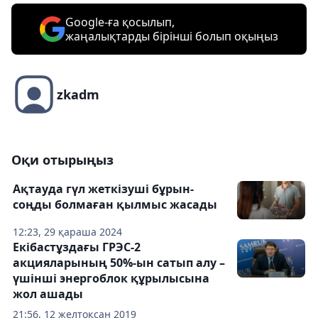
Google-ға қосылып,
жаңалықтарды бірінші болып оқыңыз
zkadm
Оқи отырыңыз
Ақтауда гүл жеткізуші бұрын-
соңды болмаған қылмыс жасады
12:23, 29 қараша 2024
Екібастұздағы ГРЭС-2
акцияларының 50%-ын сатып алу –
үшінші энергоблок құрылысына
жол ашады
21:56, 12 желтоқсан 2019