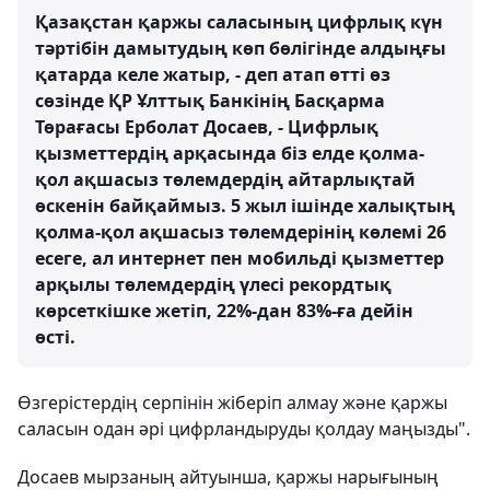
Қазақстан қаржы саласының цифрлық күн
тәртібін дамытудың көп бөлігінде алдыңғы
қатарда келе жатыр, - деп атап өтті өз
сөзінде ҚР Ұлттық Банкінің Басқарма
Төрағасы Ерболат Досаев, - Цифрлық
қызметтердің арқасында біз елде қолма-
қол ақшасыз төлемдердің айтарлықтай
өскенін байқаймыз. 5 жыл ішінде халықтың
қолма-қол ақшасыз төлемдерінің көлемі 26
есеге, ал интернет пен мобильді қызметтер
арқылы төлемдердің үлесі рекордтық
көрсеткішке жетіп, 22%-дан 83%-ға дейін
өсті.
Өзгерістердің серпінін жіберіп алмау және қаржы
саласын одан әрі цифрландыруды қолдау маңызды".
Досаев мырзаның айтуынша, қаржы нарығының