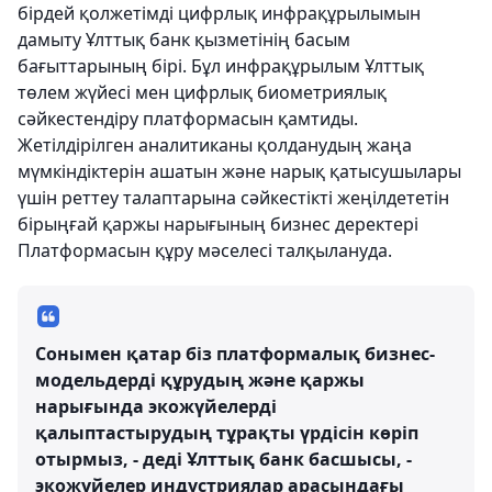
бірдей қолжетімді цифрлық инфрақұрылымын
дамыту Ұлттық банк қызметінің басым
бағыттарының бірі. Бұл инфрақұрылым Ұлттық
төлем жүйесі мен цифрлық биометриялық
сәйкестендіру платформасын қамтиды.
Жетілдірілген аналитиканы қолданудың жаңа
мүмкіндіктерін ашатын және нарық қатысушылары
үшін реттеу талаптарына сәйкестікті жеңілдететін
бірыңғай қаржы нарығының бизнес деректері
Платформасын құру мәселесі талқылануда.
Сонымен қатар біз платформалық бизнес-
модельдерді құрудың және қаржы
нарығында экожүйелерді
қалыптастырудың тұрақты үрдісін көріп
отырмыз, - деді Ұлттық банк басшысы, -
экожүйелер индустриялар арасындағы