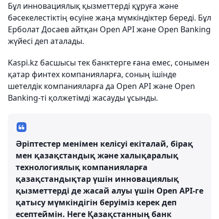
Бұл инновациялық қызметтерді құруға және
бәсекелестіктің өсуіне жаңа мүмкіндіктер береді. Бұл
Ерболат Досаев айтқан Open API және Open Banking
жүйесі деп аталады.
Kaspi.kz басшысы тек банктерге ғана емес, сонымен
қатар финтех компанияларға, соның ішінде
шетелдік компанияларға да Open API және Open
Banking-ті қолжетімді жасауды ұсынды.
Әріптестер менімен келісуі екіталай, бірақ
мен қазақстандық және халықаралық
технологиялық компанияларға
қазақстандықтар үшін инновациялық
қызметтерді де жасай алуы үшін Open API-ге
қатысу мүмкіндігін беруіміз керек деп
есептеймін. Неге Қазақстанның банк