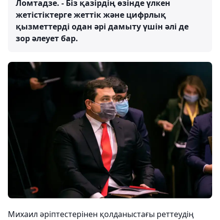
Ломтадзе. - Біз қазірдің өзінде үлкен
жетістіктерге жеттік және цифрлық
қызметтерді одан әрі дамыту үшін әлі де
зор әлеует бар.
Михаил әріптестерінен қолданыстағы реттеудің