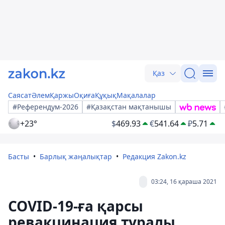
Қаз
Саясат
Әлем
Қаржы
Оқиға
Құқық
Мақалалар
#Референдум-2026
#Қазақстан мақтанышы
+23°
$
469.93
€
541.64
₽
5.71
Басты
Барлық жаңалықтар
Редакция Zakon.kz
03:24, 16 қараша 2021
COVID-19-ға қарсы
ревакцинация туралы