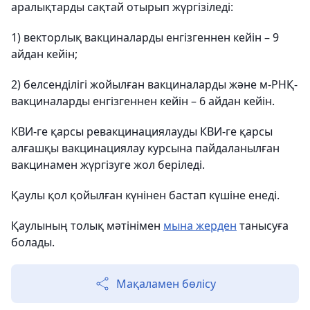
аралықтарды сақтай отырып жүргізіледі:
1) векторлық вакциналарды енгізгеннен кейін – 9
айдан кейін;
2) белсенділігі жойылған вакциналарды және м-РНҚ-
вакциналарды енгізгеннен кейін – 6 айдан кейін.
КВИ-ге қарсы ревакцинациялауды КВИ-ге қарсы
алғашқы вакцинациялау курсына пайдаланылған
вакцинамен жүргізуге жол беріледі.
Қаулы қол қойылған күнінен бастап күшіне енеді.
Қаулының толық мәтінімен
мына жерден
танысуға
болады.
Мақаламен бөлісу