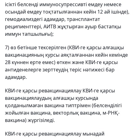
ісікті белсенді иммуносупрессивті емдеу немесе
осындай емдеу тоқтатылғаннан кейін 12 ай ішінде),
гемодиализдегі адамдар, трансплантат
реципиенттері, АИТВ жұқтырған ауыр бастапқы
иммун тапшылығы);
7) өз бетінше тексерілген (КВИ-ге қарсы алғашқы
вакцинацияның курсы аяқталғаннан кейін кемінде
28 күннен ерте емес) өткен және КВИ-ге қарсы
антиденелерге зерттеудің теріс нәтижесі бар
адамдар.
КВИ-ге қарсы ревакцинациялау КВИ-ге қарсы
вакцинациялаудың алғашқы курсында
қолданылмаған вакцина типтрімен (белсенділігі
жойылған вакцина, векторлық вакцина, м-РНҚ-
вакцина) жүргізіледі.
КВИ-ге қарсы ревакцинациялау мынадай