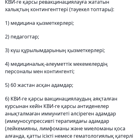
КВИ-ге қарсы ревакцинациялауға жататын
халықтың контингенттері (тәуекел топтары):
1) медицина қызметкерлері;
2) педагогтар;
3) күш құрылымдарының қызметкерлері;
4) медициналық-әлеуметтік мекемелердің
персоналы мен контингенті;
5) 60 жастан асқан адамдар;
6) КВИ-ге қарсы вакцинациялаудың аяқталған
курсынан кейін КВИ-ге қарсы антиденелер
анықталмаған иммунитеті әлсіреген адамдар
(иммуносупрессивті терапиядағы адамдар
(лейкемияны, лимфоманы және миеломаны қоса
алғанда, қатты ісікті немесе гематологиялық қатерлі