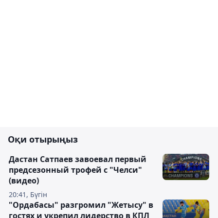
Оқи отырыңыз
Дастан Сатпаев завоевал первый
предсезонный трофей с "Челси"
(видео)
20:41, Бүгін
"Ордабасы" разгромил "Жетысу" в
гостях и укрепил лидерство в КПЛ