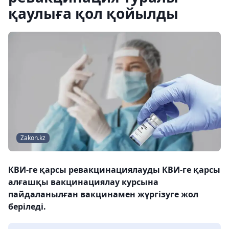
қаулыға қол қойылды
Zakon.kz
КВИ-ге қарсы ревакцинациялауды КВИ-ге қарсы
алғашқы вакцинациялау курсына
пайдаланылған вакцинамен жүргізуге жол
беріледі.