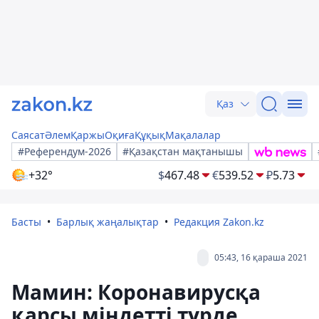
Қаз
Саясат
Әлем
Қаржы
Оқиға
Құқық
Мақалалар
#Референдум-2026
#Қазақстан мақтанышы
+32°
$
467.48
€
539.52
₽
5.73
Басты
Барлық жаңалықтар
Редакция Zakon.kz
05:43, 16 қараша 2021
Мамин: Коронавирусқа
қарсы міндетті түрде