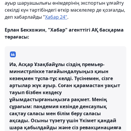
ауыр шаруашылығы өнімдерінің экспортын ұлғайту
секілді күн тәртібіндегі өткір мәселелер де қозғалды,
деп хабарлайды "
Хабар 24"
.
Ерлан Бекхожин, "Хабар" агенттігі АҚ басқарма
төрағасы:
Иә, Асқар Ұзақбайұлы сіздің премьер-
министрлікке тағайындалуыңыз қиын
кезеңмен тұспа-тұс келді. Түсінемен, сізге
артылар жүк ауыр. Соған қарамастан уақыт
тауып бізбен кездесу
ұйымдастырғаныңызға рақмет. Менің
сұрағым: пандемия кезінде денсаулық
сақтау саласы мен білім беру саласы
ақсады. Осыны түзету үшін Үкімет қандай
шара қабылдайды және сіз ревакцинацияға