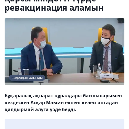
ревакцинация аламын
видеодан алынды
Бұқаралық ақпарат құралдары басшыларымен
кездескен Асқар Мамин екпені келесі аптадан
қалдырмай алуға уәде берді.