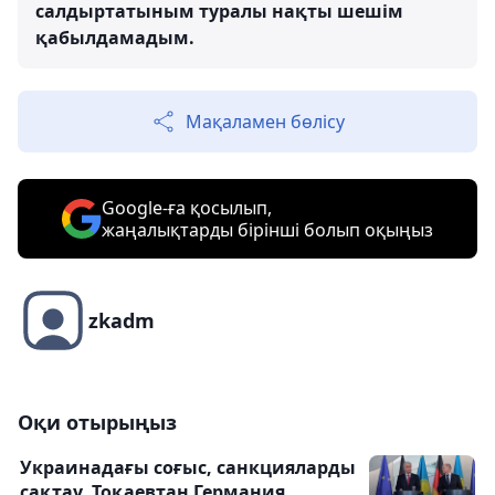
салдыртатыным туралы нақты шешім
қабылдамадым.
Мақаламен бөлісу
Google-ға қосылып,
жаңалықтарды бірінші болып оқыңыз
zkadm
Оқи отырыңыз
Украинадағы соғыс, санкцияларды
сақтау. Тоқаевтан Германия