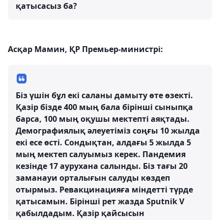
қатысасыз ба?
Асқар Мамин, ҚР Премьер-министрі:
Біз үшін бұл екі саланы дамыту өте өзекті.
Қазір бізде 400 мың бала бірінші сыныпқа
барса, 100 мың оқушы мектепті аяқтады.
Демографиялық әлеуетіміз соңғы 10 жылда
екі есе өсті. Сондықтан, алдағы 5 жылда 5
мың мектеп салуымыз керек. Пандемия
кезінде 17 аурухана салынды. Біз тағы 20
заманауи орталығын салуды көздеп
отырмыз. Ревакцинацияға міндетті түрде
қатысамын. Бірінші рет жазда Sputnik V
қабылдадым. Қазір қайсысын