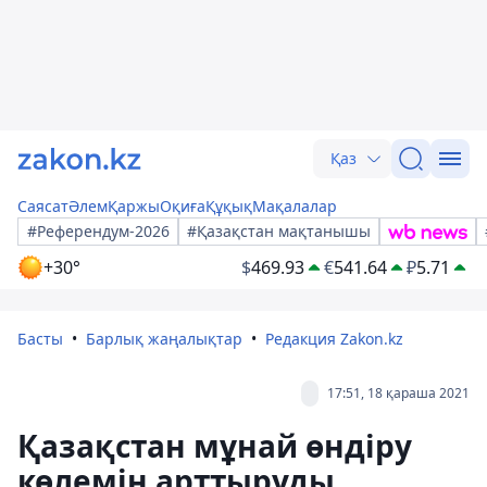
Қаз
Саясат
Әлем
Қаржы
Оқиға
Құқық
Мақалалар
#Референдум-2026
#Қазақстан мақтанышы
+30°
$
469.93
€
541.64
₽
5.71
Басты
Барлық жаңалықтар
Редакция Zakon.kz
17:51, 18 қараша 2021
Қазақстан мұнай өндіру
көлемін арттыруды