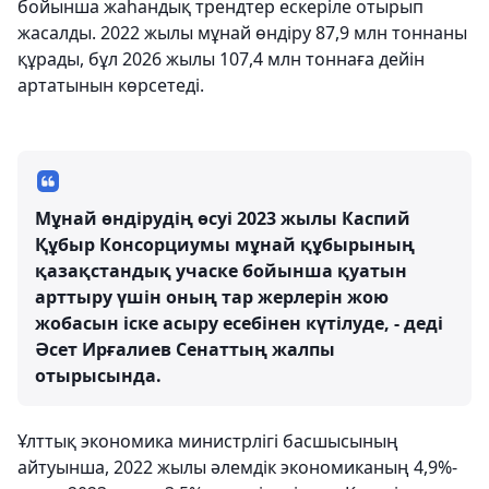
бойынша жаһандық трендтер ескеріле отырып
жасалды. 2022 жылы мұнай өндіру 87,9 млн тоннаны
құрады, бұл 2026 жылы 107,4 млн тоннаға дейін
артатынын көрсетеді.
Мұнай өндірудің өсуі 2023 жылы Каспий
Құбыр Консорциумы мұнай құбырының
қазақстандық учаске бойынша қуатын
арттыру үшін оның тар жерлерін жою
жобасын іске асыру есебінен күтілуде, - деді
Әсет Ирғалиев Сенаттың жалпы
отырысында.
Ұлттық экономика министрлігі басшысының
айтуынша, 2022 жылы әлемдік экономиканың 4,9%-