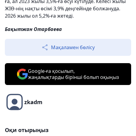
ға, ал 2023 жылы 3,5%-ға өсуі күтілуде. Келесі жылы
ЖІӨ-нің нақты өсімі 3,9% деңгейінде болжануда.
2026 жылы ол 5,2%-ға жетеді.
Бақытжан Отарбаева
Мақаламен бөлісу
Google-ға қосылып,
жаңалықтарды бірінші болып оқыңыз
zkadm
Оқи отырыңыз