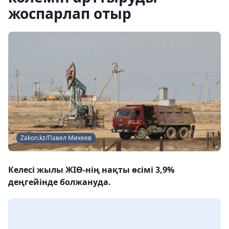
жоспарлап отыр
Zakon.kz/Павел Михеев
Келесі жылы ЖІӨ-нің нақты өсімі 3,9%
деңгейінде болжануда.