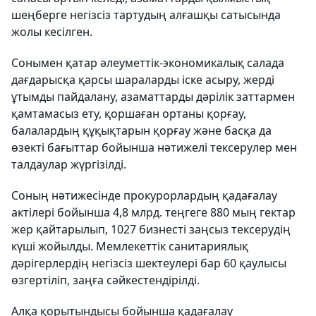
шеңберге негізсіз тартудың алғашқы сатысында
жолы кесілген.
Сонымен қатар әлеуметтік-экономикалық салада
дағдарысқа қарсы шараларды іске асыру, жерді
ұтымды пайдалану, азаматтарды дәрілік заттармен
қамтамасыз ету, қоршаған ортаны қорғау,
балалардың құқықтарын қорғау және басқа да
өзекті бағыттар бойынша нәтижелі тексерулер мен
талдаулар жүргізілді.
Соның нәтижесінде прокурорлардың қадағалау
актілері бойынша 4,8 млрд. теңгеге 880 мың гектар
жер қайтарылып, 1027 бизнесті заңсыз тексерудің
күші жойылды. Мемлекеттік санитариялық
дәрігерлердің негізсіз шектеулері бар 60 қаулысы
өзгертіліп, заңға сәйкестендірілді.
Алқа қорытындысы бойынша қадағалау