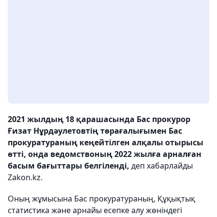
2021 жылдың 18 қарашасында Бас прокурор
Ғизат Нұрдәулетовтің төрағалығымен Бас
прокуратураның кеңейтілген алқалы отырысы
өтті, онда ведомствоның 2022 жылға арналған
басым бағыттары белгіленді,
деп хабарлайды
Zakon.kz.
Оның жұмысына Бас прокуратураның, Құқықтық
статистика және арнайы есепке алу жөніндегі