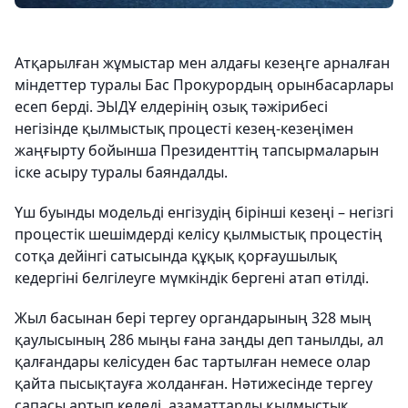
Атқарылған жұмыстар мен алдағы кезеңге арналған
міндеттер туралы Бас Прокурордың орынбасарлары
есеп берді. ЭЫДҰ елдерінің озық тәжірибесі
негізінде қылмыстық процесті кезең-кезеңімен
жаңғырту бойынша Президенттің тапсырмаларын
іске асыру туралы баяндалды.
Үш буынды модельді енгізудің бірінші кезеңі – негізгі
процестік шешімдерді келісу қылмыстық процестің
сотқа дейінгі сатысында құқық қорғаушылық
кедергіні белгілеуге мүмкіндік бергені атап өтілді.
Жыл басынан бері тергеу органдарының 328 мың
қаулысының 286 мыңы ғана заңды деп танылды, ал
қалғандары келісуден бас тартылған немесе олар
қайта пысықтауға жолданған. Нәтижесінде тергеу
сапасы артып келеді, азаматтарды қылмыстық