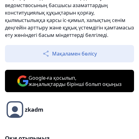
ведомствосының басшысы азаматтардың
конституциялық құқықтарын қорғау,
қылмыстылыққа қарсы іс-қимыл, халықтың сенім
деңгейін арттыру және құқық үстемдігін қамтамасыз
ету жөніндегі басым міндеттерді белгіледі.
Мақаламен бөлісу
Google-ға қосылып,
жаңалықтарды бірінші болып оқыңыз
zkadm
Оқи отырыңыз