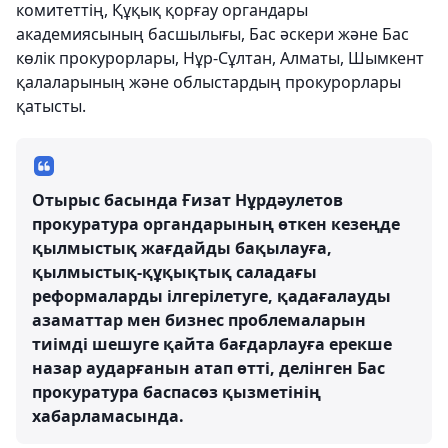
комитеттің, Құқық қорғау органдары
академиясының басшылығы, Бас әскери және Бас
көлік прокурорлары, Нұр-Сұлтан, Алматы, Шымкент
қалаларының және облыстардың прокурорлары
қатысты.
Отырыс басында Ғизат Нұрдәулетов
прокуратура органдарының өткен кезеңде
қылмыстық жағдайды бақылауға,
қылмыстық-құқықтық саладағы
реформаларды ілгерілетуге, қадағалауды
азаматтар мен бизнес проблемаларын
тиімді шешуге қайта бағдарлауға ерекше
назар аударғанын атап өтті, делінген Бас
прокуратура баспасөз қызметінің
хабарламасында.