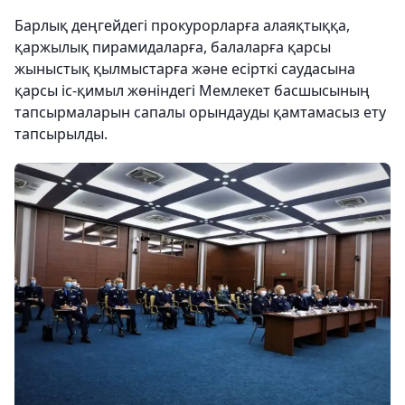
Барлық деңгейдегі прокурорларға алаяқтыққа,
қаржылық пирамидаларға, балаларға қарсы
жыныстық қылмыстарға және есірткі саудасына
қарсы іс-қимыл жөніндегі Мемлекет басшысының
тапсырмаларын сапалы орындауды қамтамасыз ету
тапсырылды.