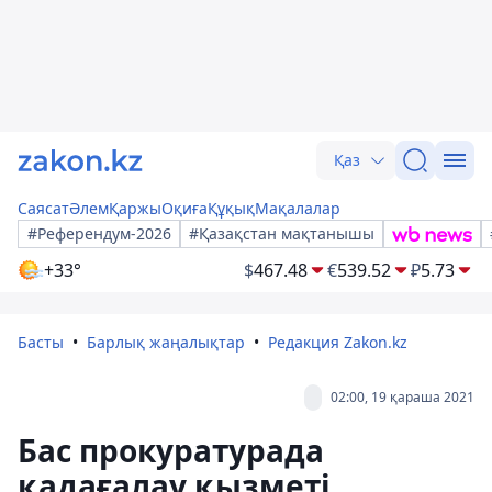
Қаз
Саясат
Әлем
Қаржы
Оқиға
Құқық
Мақалалар
#Референдум-2026
#Қазақстан мақтанышы
+33°
$
467.48
€
539.52
₽
5.73
Басты
Барлық жаңалықтар
Редакция Zakon.kz
02:00, 19 қараша 2021
Бас прокуратурада
қадағалау қызметі