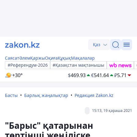
Қаз
Саясат
Әлем
Қаржы
Оқиға
Құқық
Мақалалар
#Референдум-2026
#Қазақстан мақтанышы
+30°
$
469.93
€
541.64
₽
5.71
Басты
Барлық жаңалықтар
Редакция Zakon.kz
15:13, 19 қараша 2021
"Барыс" қатарынан
төртінші жеңіліске