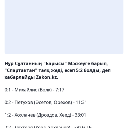
Нұр-Сұлтанның "Барысы" Мәскеуге барып,
"Спартактан" таяқ жеді, есеп 5:2 болды, деп
хабарлайды Zakon.kz.
0:1 - Михайлис (Волк) - 7:17
0:2 - Петухов (Әсетов, Орехов) - 11:31
1:2 - Хохлачев (Дроздов, Хеед) - 33:01
2:2 - Лехтеря (Хеед, Хохлачев) - 39:03 ГБ