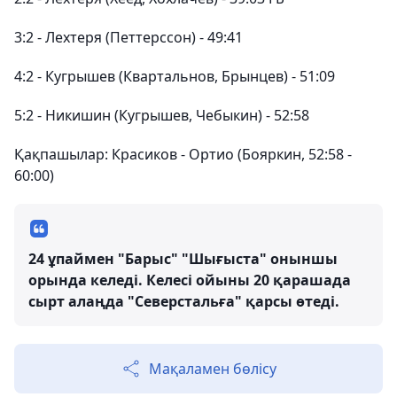
3:2 - Лехтеря (Петтерссон) - 49:41
4:2 - Кугрышев (Квартальнов, Брынцев) - 51:09
5:2 - Никишин (Кугрышев, Чебыкин) - 52:58
Қақпашылар: Красиков - Ортио (Бояркин, 52:58 -
60:00)
24 ұпаймен "Барыс" "Шығыста" оныншы
орында келеді. Келесі ойыны 20 қарашада
сырт алаңда "Северстальға" қарсы өтеді.
Мақаламен бөлісу