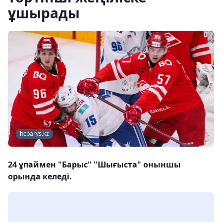
ұшырады
hcbarys.kz
24 ұпаймен "Барыс" "Шығыста" оныншы
орында келеді.