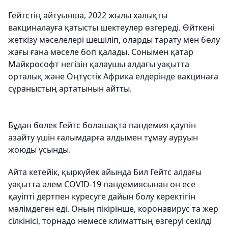
Гейтстің айтуынша, 2022 жылы халықты
вакциналауға қатысты шектеулер өзгереді. Өйткені
жеткізу мәселелері шешіліп, оларды тарату мен бөлу
жағы ғана мәселе боп қалады. Сонымен қатар
Майкрософт негізін қалаушы алдағы уақытта
орталық және Оңтүстік Африка елдерінде вакцинаға
сұраныстың артатынын айтты.
Бұдан бөлек Гейтс болашақта пандемия қаупін
азайту үшін ғалымдарға алдымен тұмау ауруын
жоюды ұсынды.
Айта кетейік, қыркүйек айында Бил Гейтс алдағы
уақытта әлем COVID-19 пандемиясынан он есе
қауіпті дертпен күресуге дайын болу керектігін
мәлімдеген еді. Оның пікірінше, коронавирус та жер
сілкінісі, торнадо немесе климаттың өзгеруі секілді