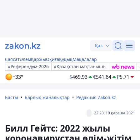
Қаз
Саясат
Әлем
Қаржы
Оқиға
Құқық
Мақалалар
#Референдум-2026
#Қазақстан мақтанышы
+33°
$
469.93
€
541.64
₽
5.71
Басты
Барлық жаңалықтар
Редакция Zakon.kz
22:20, 19 қараша 2021
Билл Гейтс: 2022 жылы
коронавирустан өлім-жітім