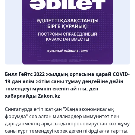
Билл Гейтс 2022 жылдың ортасына қарай COVID-
19-дан өлім-жітім саны тұмау деңгейіне дейін
төмендеуі мүмкін екенін айтты, деп
хабарлайды Zakon.kz
Сингапурда өтіп жатқан "Жаңа экономикалық
форумда" сөз алған миллиардер иммунитет пен
дәрі-дәрмектің арқасында короновирустан көз жұму
саны күрт төмендеуі керек деген пікірді алға тартты.