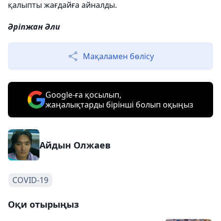
қалыпты жағдайға айналды.
Әріпжан Әли
Мақаламен бөлісу
Google-ға қосылып,
жаңалықтарды бірінші болып оқыңыз
Айдын Олжаев
COVID-19
Оқи отырыңыз