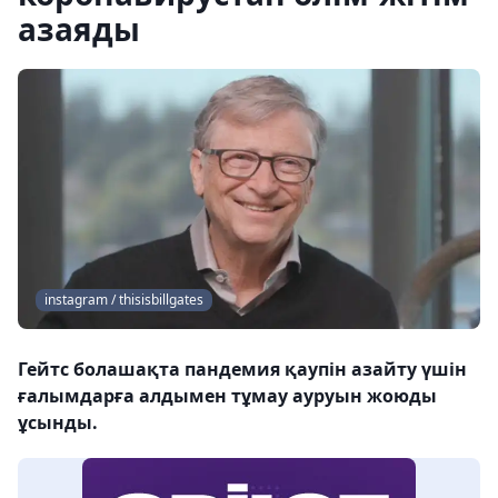
азаяды
instagram / thisisbillgates
Гейтс болашақта пандемия қаупін азайту үшін
ғалымдарға алдымен тұмау ауруын жоюды
ұсынды.