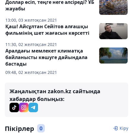
Доллар өсіп, теңге неге әлсіреді? ҰБ
жауабы
13:00, 03 желтоқсан 2021
Қаш! Айсұлтан Сейітов алғашқы
фильмінің шет жағасын көрсетті
11:30, 02 желтоқсан 2021
Аралдағы мемлекет климатқа
байланысты көшуге дайындала
бастады
09:48, 02 желтоқсан 2021
Жаңалықтан zakon.kz сайтында
хабардар болыңыз:
Пікірлер
0
Кіру