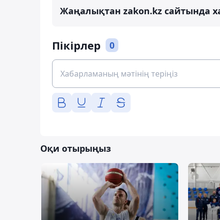
Жаңалықтан zakon.kz сайтында х
Пікірлер
0
Оқи отырыңыз