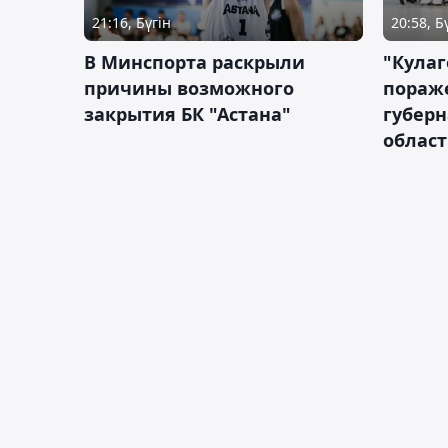
21:16, Бүгін
20:58, Б
В Минспорта раскрыли
"Кулаг
причины возможного
пораж
закрытия БК "Астана"
губерн
облас