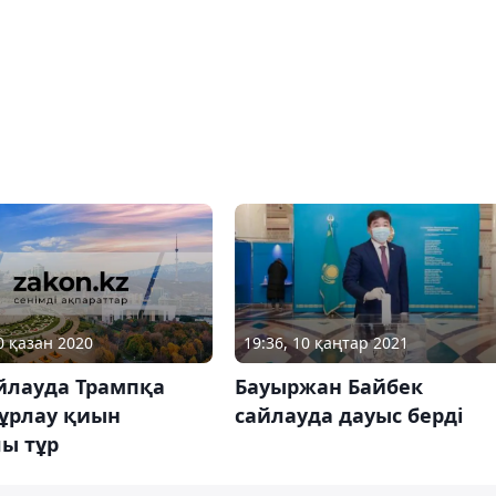
0 қазан 2020
19:36, 10 қаңтар 2021
йлауда Трампқа
Бауыржан Байбек
 ұрлау қиын
сайлауда дауыс берді
лы тұр