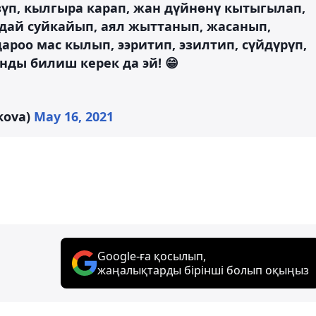
зүп, кылгыра карап, жан дүйнөнү кытыгылап,
лдай суйкайып, аял жыттанып, жасанып,
дароо мас кылып, ээритип, эзилтип, сүйдүрүп,
нды билиш керек да эй! 😁
kova)
May 16, 2021
Google-ға қосылып,
жаңалықтарды бірінші болып оқыңыз