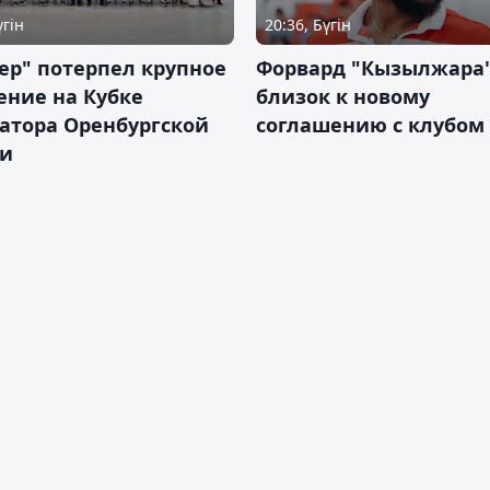
үгін
20:36, Бүгін
ер" потерпел крупное
Форвард "Кызылжара"
ение на Кубке
близок к новому
атора Оренбургской
соглашению с клубом
ти