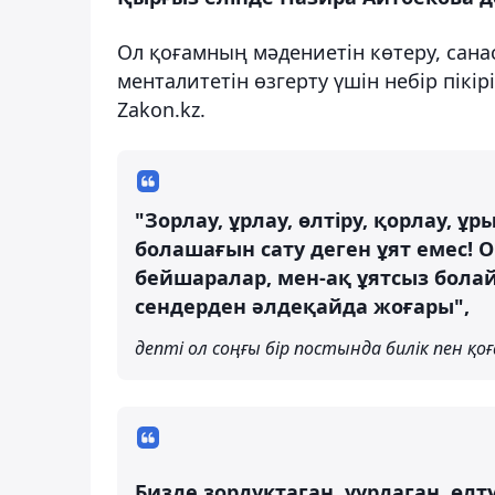
Ол қоғамның мәдениетін көтеру, санас
менталитетін өзгерту үшін небір пікір
Zakon.kz.
"Зорлау, ұрлау, өлтіру, қорлау, ұры
болашағын сату деген ұят емес! 
бейшаралар, мен-ақ ұятсыз бола
сендерден әлдеқайда жоғары",
депті ол соңғы бір постында билік пен қо
Бизде зордуктаган, уурдаган, өлтү