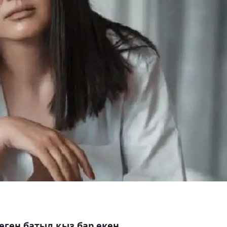
еген батыл қыз бар екен.