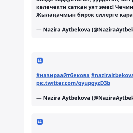
келечекти саткан уят эмес! Чечин
Жылаңачмын бирок силерге кара
— Nazira Aytbekova (@NaziraAytbe
#назираайтбекова
#naziraitbekov
pic.twitter.com/qyupgyzD3b
— Nazira Aytbekova (@NaziraAytbe