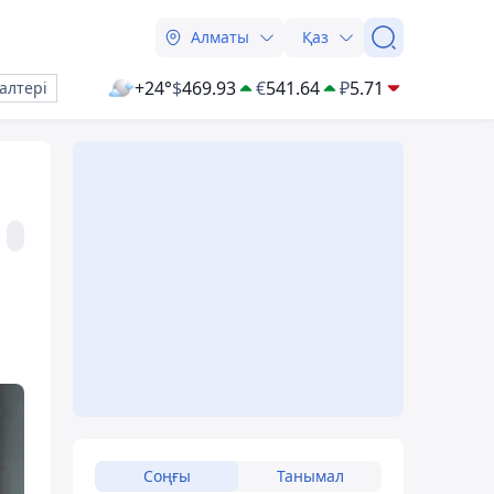
Алматы
Қаз
+24°
$
469.93
€
541.64
₽
5.71
алтері
Соңғы
Танымал