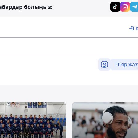
абардар болыңыз:
Пікір жаз