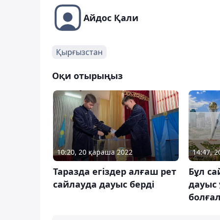
Айдос Қали
Қырғызстан
Оқи отырыңыз
14:47, 2
10:20, 20 қараша 2022
Бұл са
Таразда егіздер алғаш рет
дауыс
сайлауда дауыс берді
болға