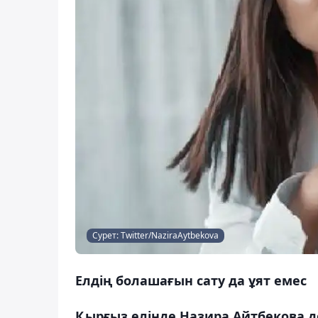
Сурет: Twitter/NaziraAytbekova
Елдің болашағын сату да ұят емес
Қырғыз елінде Назира Айтбекова д