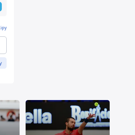
Кіру
у