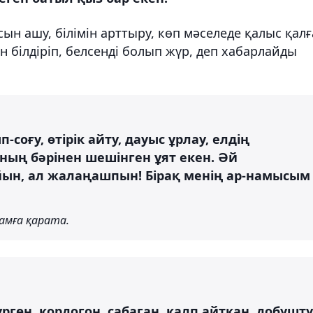
ын ашу, білімін арттыру, көп мәселеде қалыс қал
ін білдіріп, белсенді болып жүр, деп хабарлайды
п-соғу, өтірік айту, дауыс ұрлау, елдің
Оның бәрінен шешінген ұят екен. Әй
йын, ал жалаңашпын! Бірақ менің ар-намысым
ғамға қарата.
ргөн, кордогон, сабаган, калп айткан, добушту