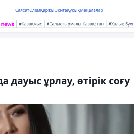
Саясат
Әлем
Қаржы
Оқиға
Құқық
Мақалалар
#Қазақмыс
#Салыстырмалы Қазақстан
#Халық бухг
а дауыс ұрлау, өтірік соғу