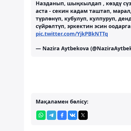
Назданып, шыңкылдап , көздү сү
аста - секин кадам таштап, мара
түрлөнүп, кубулуп, кулпуруп, ден
сүйрөлтүп, эркектин эсин оодарга
pic.twitter.com/YjkPBkNTTq
— Nazira Aytbekova (@NaziraAytbe
Мақаламен бөлісу: