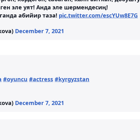
ген эле уят! Анда эле шермендесиң!
ганда абийир таза!
pic.twitter.com/escYUw8E7G
kova)
December 7, 2021
a
#oyuncu
#actress
#kyrgyzstan
kova)
December 7, 2021