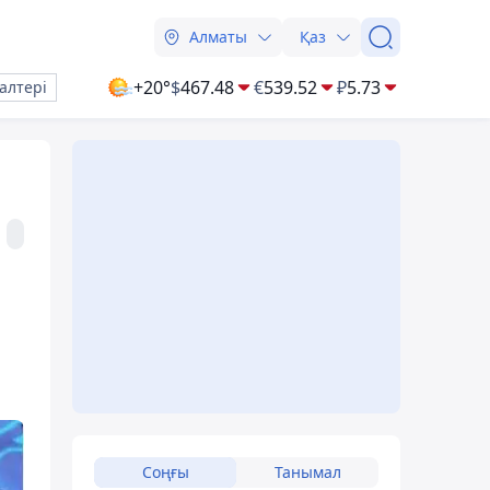
Алматы
Қаз
+20°
$
467.48
€
539.52
₽
5.73
алтері
Соңғы
Танымал