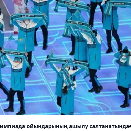
Олимпиада ойындарының ашылу салтанатында