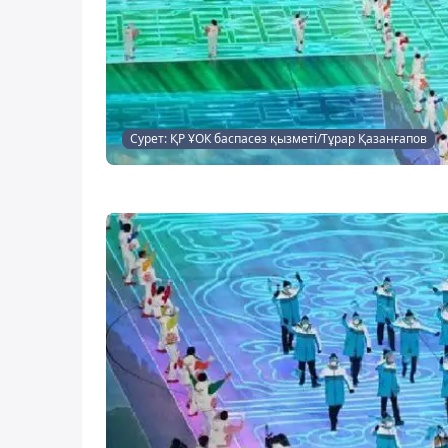
Сурет: ҚР ҰОК баспасөз қызметі/Тұрар Қазанғапов