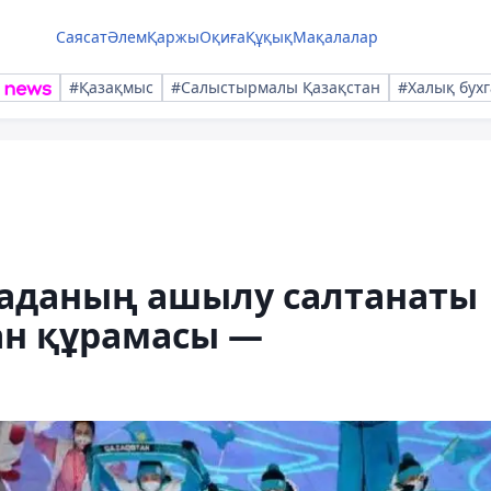
Саясат
Әлем
Қаржы
Оқиға
Құқық
Мақалалар
#Қазақмыс
#Салыстырмалы Қазақстан
#Халық бухг
аданың ашылу салтанаты
ан құрамасы —