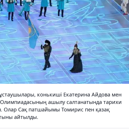
ұстаушылары, конькиші Екатерина Айдова мен
ң Олимпиадасының ашылу салтанатында тарихи
н. Олар Сақ патшайымы Томирис пен қазақ
тыны айтылды.