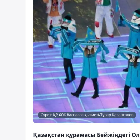
Сурет: ҚР ҰОК баспасөз қызметі/Тұрар Қазанғапов
Қазақстан құрамасы Бейжіңдегі 