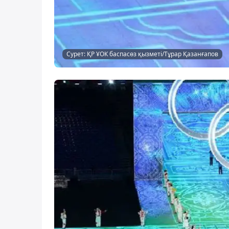
Сурет: ҚР ҰОК баспасөз қызметі/Тұрар Қазанғапов