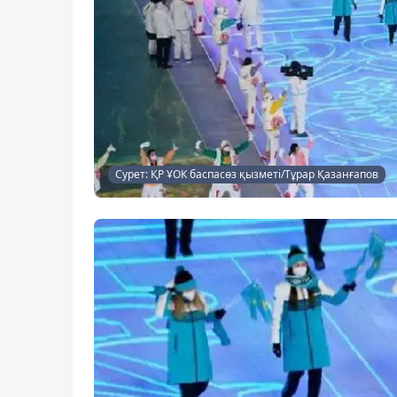
Сурет: ҚР ҰОК баспасөз қызметі/Тұрар Қазанғапов