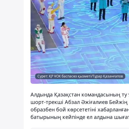
Сурет: ҚР ҰОК баспасөз қызметі/Тұрар Қазанғапов
Алдында Қазақстан командасының ту 
шорт-трекші Абзал Әжіғалиев Бейжі
образбен бой көрсететіні хабарланға
батырының кейпінде ел алдына шыға