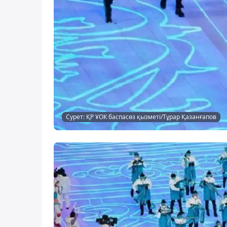
Сурет: ҚР ҰОК баспасөз қызметі/Тұрар Қазанғапов