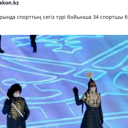
akon.kz
ында спорттың сегіз түрі бойынша 34 спортшы б