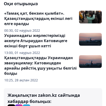
Оқи отырыңыз
«Тамақ қат, бензин қымбат».
Қазақстандықтардың екінші легі
елге оралды
00:30, 02 наурыз 2022
Украинадағы жерлестерімізді
әкелуге Атыраудан Катовицеге
екінші борт ұшып кетті
13:00, 01 наурыз 2022
Қазақстандықтарды Украинадан
эвакуациялау: Катовицеден
арнайы рейстің ұшу уақыты белгілі
болды
10:25, 28 ақпан 2022
Жаңалықтан zakon.kz сайтында
хабардар болыңыз: