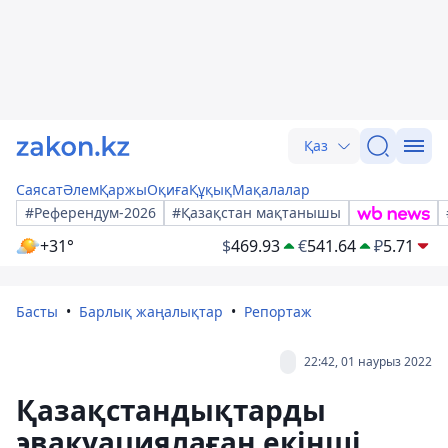
Қаз
Саясат
Әлем
Қаржы
Оқиға
Құқық
Мақалалар
#Референдум-2026
#Қазақстан мақтанышы
+31°
$
469.93
€
541.64
₽
5.71
Басты
Барлық жаңалықтар
Репортаж
22:42, 01 наурыз 2022
Қазақстандықтарды
эвакуациялаған екінші