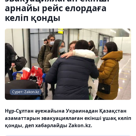
арнайы рейс елордаға
келіп қонды
Сурет: Zakon.kz
Нұр-Cұлтан әуежайына Украинадан Қазақстан
азаматтарын эвакуациялаған екінші ұшақ келіп
қонды, деп хабарлайды Zakon.kz.