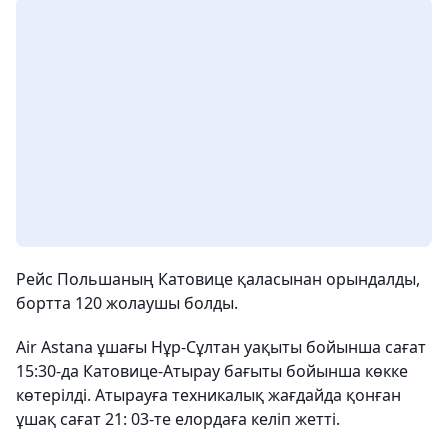
Рейс Польшаның Катовице қаласынан орындалды,
бортта 120 жолаушы болды.
Air Astana ұшағы Нұр-Сұлтан уақыты бойынша сағат
15:30-да Катовице-Атырау бағыты бойынша көкке
көтерілді. Атырауға техникалық жағдайда қонған
ұшақ сағат 21: 03-те елордаға келіп жетті.