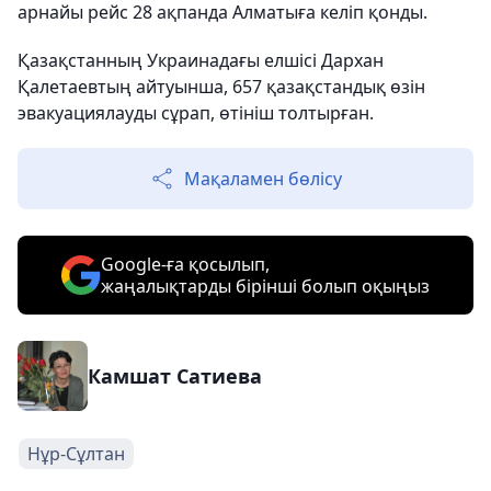
арнайы рейс 28 ақпанда Алматыға келіп қонды.
Қазақстанның Украинадағы елшісі Дархан
Қалетаевтың айтуынша, 657 қазақстандық өзін
эвакуациялауды сұрап, өтініш толтырған.
Мақаламен бөлісу
Google-ға қосылып,
жаңалықтарды бірінші болып оқыңыз
Камшат Сатиева
Нұр-Сұлтан