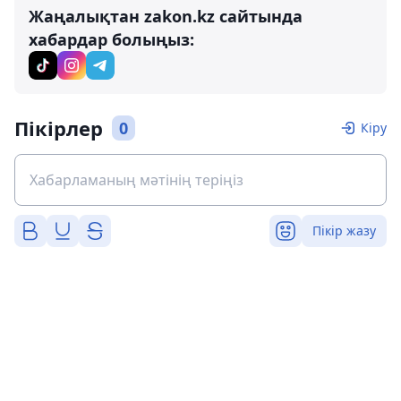
Жаңалықтан zakon.kz сайтында
хабардар болыңыз:
Пікірлер
0
Кіру
Пікір жазу