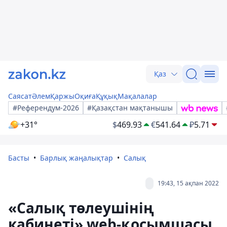
Қаз
Саясат
Әлем
Қаржы
Оқиға
Құқық
Мақалалар
#Референдум-2026
#Қазақстан мақтанышы
+31°
$
469.93
€
541.64
₽
5.71
Басты
Барлық жаңалықтар
Салық
19:43, 15 ақпан 2022
«Салық төлеушінің
кабинеті» web-қосымшасы