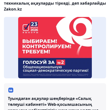
техникалық ақауларды тіркеді, деп хабарлайды
Zakon.kz
Туындаған ақаулар шеңберінде «Салық
төлеуші кабинеті» Web-қосымшасының