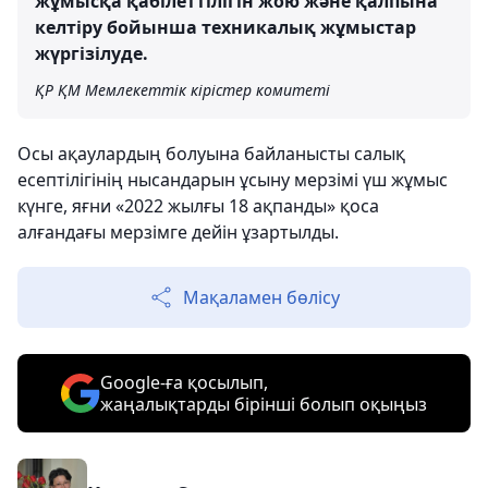
жұмысқа қабілеттілігін жою және қалпына
келтіру бойынша техникалық жұмыстар
жүргізілуде.
ҚР ҚМ Мемлекеттік кірістер комитеті
Осы ақаулардың болуына байланысты салық
есептілігінің нысандарын ұсыну мерзімі үш жұмыс
күнге, яғни «2022 жылғы 18 ақпанды» қоса
алғандағы мерзімге дейін ұзартылды.
Мақаламен бөлісу
Google-ға қосылып,
жаңалықтарды бірінші болып оқыңыз