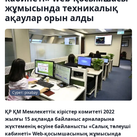
жұмысында техникалық
ақаулар орын алды
Сурет: pixabay
ҚР ҚМ Мемлекеттік кірістер комитеті 2022
жылғы 15 ақпанда байланыс арналарына
жүктеменің өсуіне байланысты «Салық төлеуші
кабинеті» Web-қосымшасының жұмысында