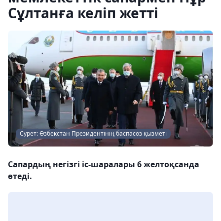
Сұлтанға келіп жетті
Сурет: Өзбекстан Президентінің баспасөз қызметі
Сапардың негізгі іс-шаралары 6 желтоқсанда
өтеді.