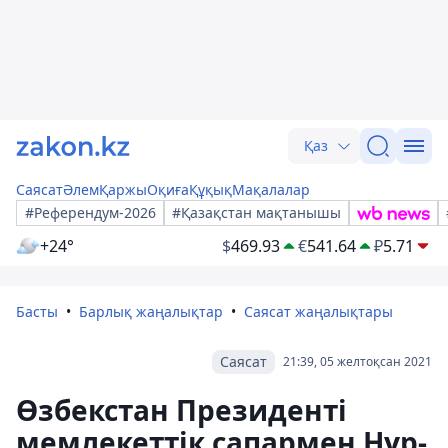
Қаз
Саясат
Әлем
Қаржы
Оқиға
Құқық
Мақалалар
#Референдум-2026
#Қазақстан мақтанышы
+24°
$
469.93
€
541.64
₽
5.71
Басты
Барлық жаңалықтар
Саясат жаңалықтары
Саясат
21:39, 05 желтоқсан 2021
Өзбекстан Президенті
мемлекеттік сапармен Нұр-