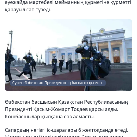
әуежайда мәртебелі мейманның құрметіне құрметті
қарауыл сап түзеді.
Сурет: Өзбекстан Президентінің баспасөз қызметі
Өзбекстан басшысын Қазақстан Республикасының
Президенті Қасым-Жомарт Тоқаев қарсы алды.
Көшбасшылар қысқаша сөз алмасты.
Сапардың негізгі іс-шаралары 6 желтоқсанда өтеді.