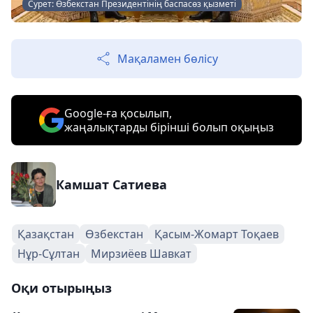
Сурет: Өзбекстан Президентінің баспасөз қызметі
Мақаламен бөлісу
Google-ға қосылып,
жаңалықтарды бірінші болып оқыңыз
Камшат Сатиева
Қазақстан
Өзбекстан
Қасым-Жомарт Тоқаев
Нұр-Сұлтан
Мирзиёев Шавкат
Оқи отырыңыз