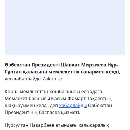
Өзбекстан Президенті Шавкат Мирзиеев Нұр-
Cұлтан қаласына мемлекеттік сапармен келді,
деп хабарлайды Zakon.kz.
Көрші мемлекеттің көшбасшысы елордаға
Мемлекет басшысы Қасым-Жомарт Тоқаевтың
шақыруымен келді, деп
хабарлайды
Өзбекстан
Президентінің баспасөз қызметі.
Нұрсұлтан Назарбаев атындағы халықаралық