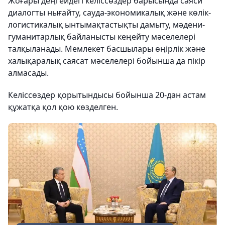
Жоғары деңгейдегі келіссөздер барысында саяси
диалогты нығайту, сауда-экономикалық және көлік-
логистикалық ынтымақтастықты дамыту, мәдени-
гуманитарлық байланысты кеңейту мәселелері
талқыланады. Мемлекет басшылары өңірлік және
халықаралық саясат мәселелері бойынша да пікір
алмасады.
Келіссөздер қорытындысы бойынша 20-дан астам
құжатқа қол қою көзделген.