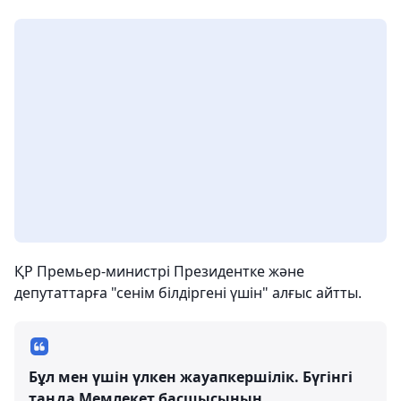
ҚР Премьер-министрі Президентке және
депутаттарға "сенім білдіргені үшін" алғыс айтты.
Бұл мен үшін үлкен жауапкершілік. Бүгінгі
таңда Мемлекет басшысының