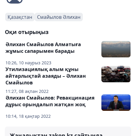
Қазақстан
Смайылов Әлихан
Оқи отырыңыз
Әлихан Смайылов Алматыға
жұмыс сапарымен барады
10:26, 10 наурыз 2023
Утилизациялық алым құны
айтарлықтай азаяды – Әлихан
Смайылов
11:27, 08 ақпан 2022
Әлихан Смайылов: Ревакцинация
дұрыс орындалып жатқан жоқ
10:14, 18 қаңтар 2022
Жаңалықтан zakon.kz сайтында