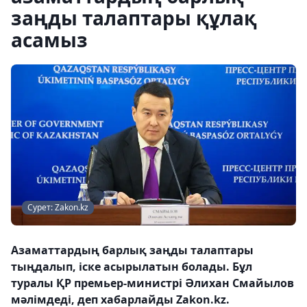
заңды талаптары құлақ
асамыз
Сурет: Zakon.kz
Азаматтардың барлық заңды талаптары
тыңдалып, іске асырылатын болады. Бұл
туралы ҚР премьер-министрі Әлихан Смайылов
мәлімдеді, деп хабарлайды Zakon.kz.