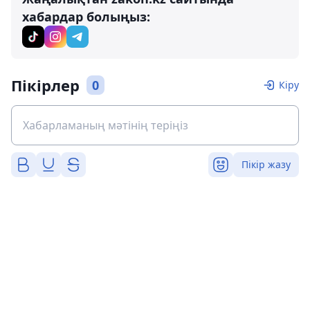
хабардар болыңыз:
Пікірлер
0
Кіру
Пікір жазу