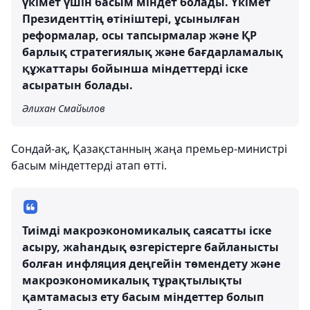
үкімет үшін басым міндет болады. Үкімет
Президенттің өтініштері, ұсынылған
реформалар, осы тапсырмалар және ҚР
барлық стратегиялық және бағдарламалық
құжаттары бойынша міндеттерді іске
асыратын болады.
Әлихан Смайылов
Сондай-ақ, Қазақстанның жаңа премьер-министрі
басым міндеттерді атап өтті.
Тиімді макроэкономикалық саясатты іске
асыру, жаһандық өзгерістерге байланысты
болған инфляция деңгейін төмендету және
макроэкономикалық тұрақтылықты
қамтамасыз ету басым міндеттер болып