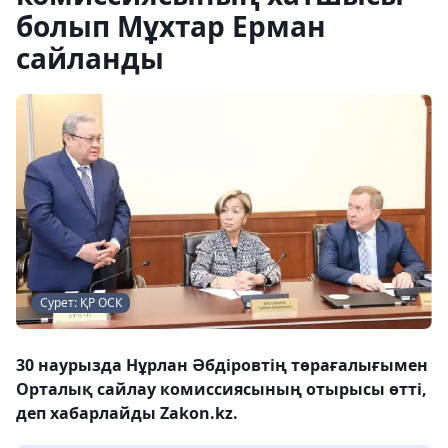
болып Мұхтар Ерман
сайланды
Сурет: ҚР ОСК
30 наурызда Нұрлан Әбдіровтің төрағалығымен
Орталық сайлау комиссиясының отырысы өтті,
деп хабарлайды Zakon.kz.