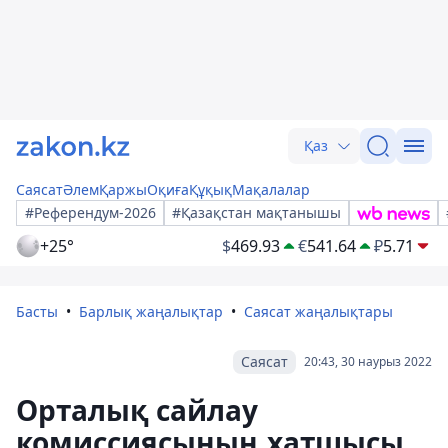
Қаз
Саясат
Әлем
Қаржы
Оқиға
Құқық
Мақалалар
#Референдум-2026
#Қазақстан мақтанышы
+25°
$
469.93
€
541.64
₽
5.71
Басты
Барлық жаңалықтар
Саясат жаңалықтары
Саясат
20:43, 30 наурыз 2022
Орталық сайлау
комиссиясының хатшысы