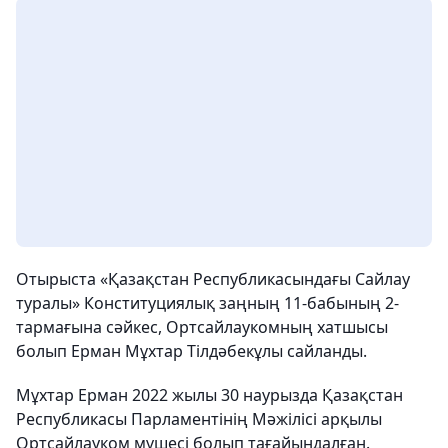
Отырыста «Қазақстан Республикасындағы Сайлау
туралы» Конституциялық заңның 11-бабының 2-
тармағына сәйкес, Ортсайлаукомның хатшысы
болып Ерман Мұхтар Тілдәбекұлы сайланды.
Мұхтар Ерман 2022 жылы 30 наурызда Қазақстан
Республикасы Парламентінің Мәжілісі арқылы
Ортсайлауком мүшесі болып тағайындалған.