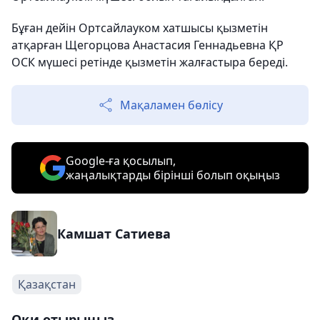
Бұған дейін Ортсайлауком хатшысы қызметін
атқарған Щегорцова Анастасия Геннадьевна ҚР
ОСК мүшесі ретінде қызметін жалғастыра береді.
Мақаламен бөлісу
Google-ға қосылып,
жаңалықтарды бірінші болып оқыңыз
Камшат Сатиева
Қазақстан
Оқи отырыңыз