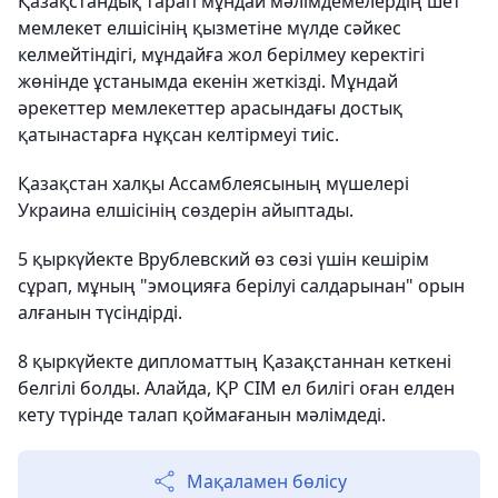
Қазақстандық тарап мұндай мәлімдемелердің шет
мемлекет елшісінің қызметіне мүлде сәйкес
келмейтіндігі, мұндайға жол берілмеу керектігі
жөнінде ұстанымда екенін жеткізді. Мұндай
әрекеттер мемлекеттер арасындағы достық
қатынастарға нұқсан келтірмеуі тиіс.
Қазақстан халқы Ассамблеясының мүшелері
Украина елшісінің сөздерін айыптады.
5 қыркүйекте Врублевский өз сөзі үшін кешірім
сұрап, мұның "эмоцияға берілуі салдарынан" орын
алғанын түсіндірді.
8 қыркүйекте дипломаттың Қазақстаннан кеткені
белгілі болды. Алайда, ҚР СІМ ел билігі оған елден
кету түрінде талап қоймағанын мәлімдеді.
Мақаламен бөлісу