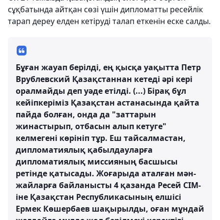
сұқбатында айтқан сөзі үшін дипломатты ресейлік
тарап дереу елден кетіруді талап еткенін еске салды.
Бұған жауап берілді, ең қысқа уақытта Петр
Врублевский Қазақстаннан кетеді әрі кері
оралмайды деп уәде етілді. (...) Бірақ бұл
кейіпкеріміз Қазақстан астанасында қайта
пайда болған, онда да "заттарын
жинастырып, отбасын алып кетуге"
келмегені көрініп тұр. Еш тайсалмастан,
дипломатиялық қабылдауларға
дипломатиялық миссияның басшысы
ретінде қатысады. Жоғарыда аталған мән-
жайларға байланысты 4 қазанда Ресей СІМ-
іне Қазақстан Республикасының елшісі
Ермек Көшербаев шақырылды, оған мұндай