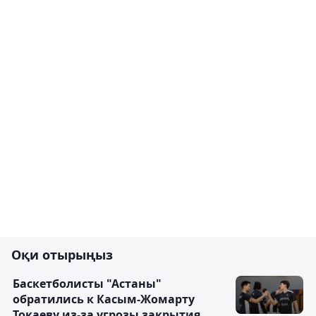
Оқи отырыңыз
Баскетболисты "Астаны"
обратились к Касым-Жомарту
Токаеву из-за угрозы закрытия