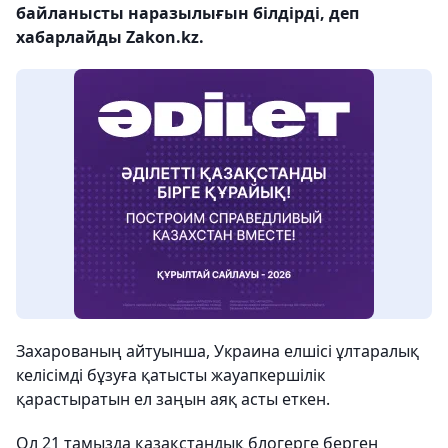
байланысты наразылығын білдірді, деп
хабарлайды Zakon.kz.
Захарованың айтуынша, Украина елшісі ұлтаралық
келісімді бұзуға қатысты жауапкершілік
қарастыратын ел заңын аяқ асты еткен.
Ол 21 тамызда қазақстандық блогерге берген