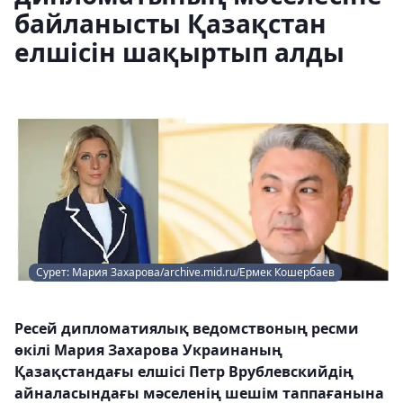
байланысты Қазақстан
елшісін шақыртып алды
Сурет: Мария Захарова/archive.mid.ru/Ермек Кошербаев
Ресей дипломатиялық ведомствоның ресми
өкілі Мария Захарова Украинаның
Қазақстандағы елшісі Петр Врублевскийдің
айналасындағы мәселенің шешім таппағанына