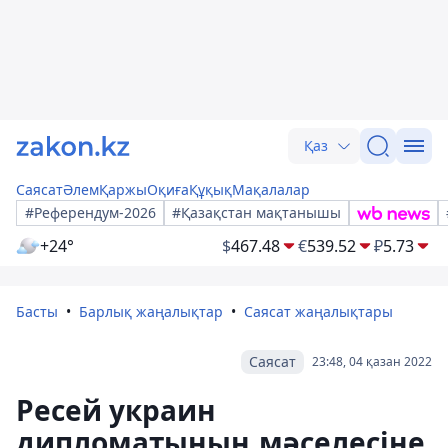
Қаз
Саясат
Әлем
Қаржы
Оқиға
Құқық
Мақалалар
#Референдум-2026
#Қазақстан мақтанышы
+24°
$
467.48
€
539.52
₽
5.73
Басты
Барлық жаңалықтар
Саясат жаңалықтары
Саясат
23:48, 04 қазан 2022
Ресей украин
дипломатының мәселесіне