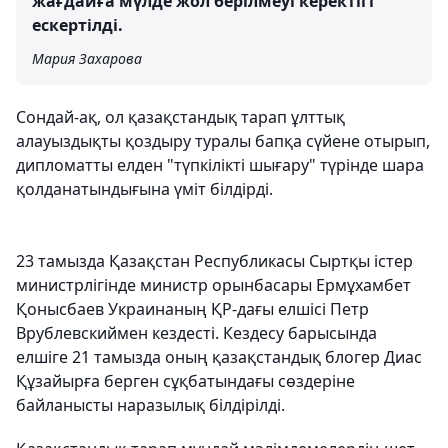
жағдайға мүлде жол берілмеуі керектігі
ескертілді.
Мария Захарова
Сондай-ақ, ол қазақстандық тарап ұлттық
алауыздықты қоздыру туралы бапқа сүйене отырып,
дипломатты елден "түпкілікті шығару" түрінде шара
қолданатындығына үміт білдірді.
23 тамызда Қазақстан Республикасы Сыртқы істер
министрлігінде министр орынбасары Ермұхамбет
Қонысбаев Украинаның ҚР-дағы елшісі Петр
Врублевскиймен кездесті. Кездесу барысында
елшіге 21 тамызда оның қазақстандық блогер Диас
Құзайырға берген сұқбатындағы сөздеріне
байланысты наразылық білдірілді.