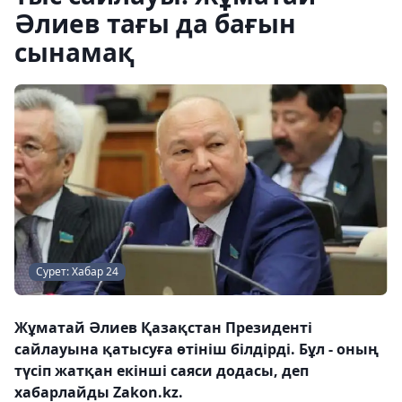
Әлиев тағы да бағын
сынамақ
Сурет: Хабар 24
Жұматай Әлиев Қазақстан Президенті
сайлауына қатысуға өтініш білдірді. Бұл - оның
түсіп жатқан екінші саяси додасы, деп
хабарлайды Zakon.kz.