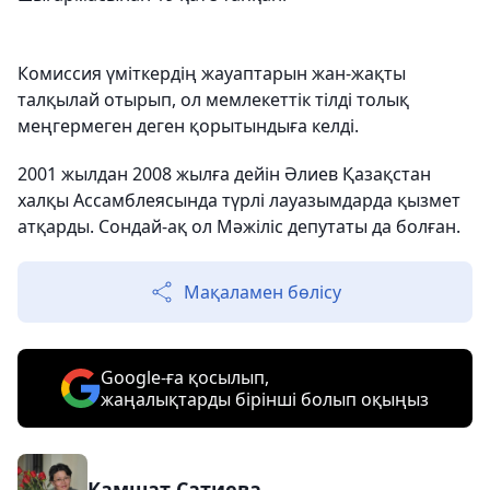
Комиссия үміткердің жауаптарын жан-жақты
талқылай отырып, ол мемлекеттік тілді толық
меңгермеген деген қорытындыға келді.
2001 жылдан 2008 жылға дейін Әлиев Қазақстан
халқы Ассамблеясында түрлі лауазымдарда қызмет
атқарды. Сондай-ақ ол Мәжіліс депутаты да болған.
Мақаламен бөлісу
Google-ға қосылып,
жаңалықтарды бірінші болып оқыңыз
Камшат Сатиева