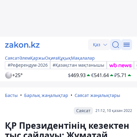
Қаз
Саясат
Әлем
Қаржы
Оқиға
Құқық
Мақалалар
#Референдум-2026
#Қазақстан мақтанышы
+25°
$
469.93
€
541.64
₽
5.71
Басты
Барлық жаңалықтар
Саясат жаңалықтары
Саясат
21:12, 10 қазан 2022
ҚР Президентінің кезектен
тыс сайлауы: Жұматай