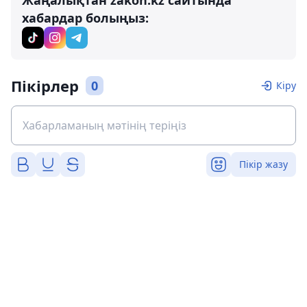
хабардар болыңыз:
Пікірлер
0
Кіру
Пікір жазу