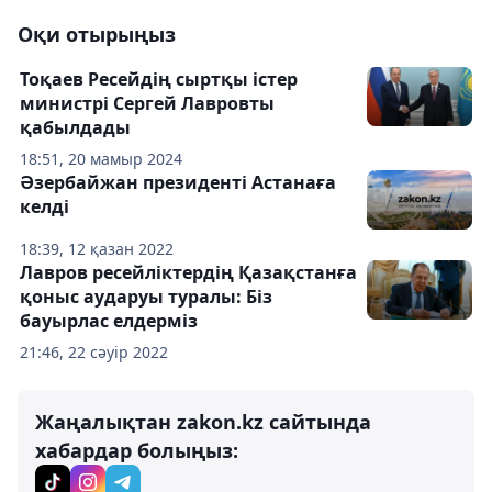
Оқи отырыңыз
Тоқаев Ресейдің сыртқы істер
министрі Сергей Лавровты
қабылдады
18:51, 20 мамыр 2024
Әзербайжан президенті Астанаға
келді
18:39, 12 қазан 2022
Лавров ресейліктердің Қазақстанға
қоныс аударуы туралы: Біз
бауырлас елдерміз
21:46, 22 сәуір 2022
Жаңалықтан zakon.kz сайтында
хабардар болыңыз: