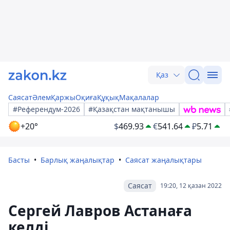
Қаз
Саясат
Әлем
Қаржы
Оқиға
Құқық
Мақалалар
#Референдум-2026
#Қазақстан мақтанышы
+20°
$
469.93
€
541.64
₽
5.71
Басты
Барлық жаңалықтар
Саясат жаңалықтары
Саясат
19:20, 12 қазан 2022
Сергей Лавров Астанаға
келді