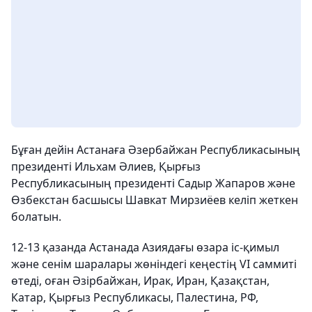
Бұған дейін Астанаға Әзербайжан Республикасының
президенті Ильхам Әлиев, Қырғыз
Республикасының президенті Садыр Жапаров және
Өзбекстан басшысы Шавкат Мирзиёев келіп жеткен
болатын.
12-13 қазанда Астанада Азиядағы өзара іс-қимыл
және сенім шаралары жөніндегі кеңестің VI саммиті
өтеді, оған Әзірбайжан, Ирак, Иран, Қазақстан,
Катар, Қырғыз Республикасы, Палестина, РФ,