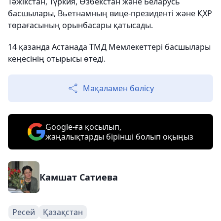
Тәжікстан, Түркия, Өзбекстан және Беларусь
басшылары, Вьетнамның вице-президенті және ҚХР
төрағасының орынбасары қатысады.
14 қазанда Астанада ТМД Мемлекеттері басшылары
кеңесінің отырысы өтеді.
Мақаламен бөлісу
Google-ға қосылып,
жаңалықтарды бірінші болып оқыңыз
Камшат Сатиева
Ресей
Қазақстан