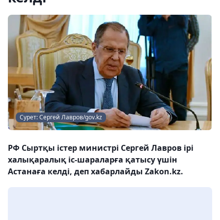
Сурет: Сергей Лавров/gov.kz
РФ Сыртқы істер министрі Сергей Лавров ірі
халықаралық іс-шараларға қатысу үшін
Астанаға келді, деп хабарлайды Zakon.kz.