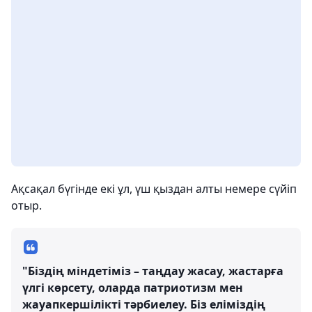
Ақсақал бүгінде екі ұл, үш қыздан алты немере сүйіп
отыр.
"Біздің міндетіміз – таңдау жасау, жастарға
үлгі көрсету, оларда патриотизм мен
жауапкершілікті тәрбиелеу. Біз еліміздің