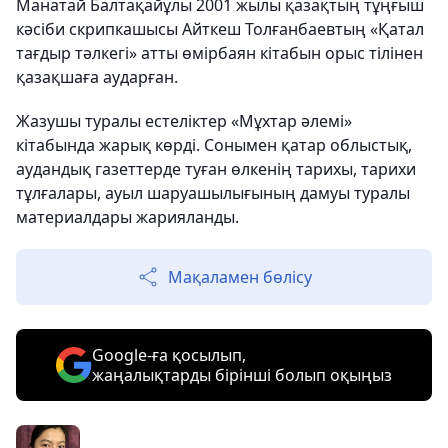
Манатай Балтақайұлы 2001 жылы қазақтың тұңғыш
кәсіби скрипкашысы Айткеш Толғанбаевтың «Қатал
тағдыр тәлкегі» атты өмірбаян кітабын орыс тілінен
қазақшаға аударған.
Жазушы туралы естеліктер «Мұхтар әлемі»
кітабында жарық көрді. Сонымен қатар облыстық,
аудандық газеттерде туған өлкенің тарихы, тарихи
тұлғалары, ауыл шаруашылығының дамуы туралы
материалдары жарияланды.
Мақаламен бөлісу
Google-ға қосылып,
жаңалықтарды бірінші болып оқыңыз