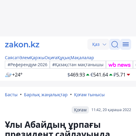
Қаз
Саясат
Әлем
Қаржы
Оқиға
Құқық
Мақалалар
#Референдум-2026
#Қазақстан мақтанышы
+24°
$
469.93
€
541.64
₽
5.71
Басты
Барлық жаңалықтар
Қоғам тынысы
Қоғам
11:42, 20 қараша 2022
Ұлы Абайдың ұрпағы
президент сайлауында