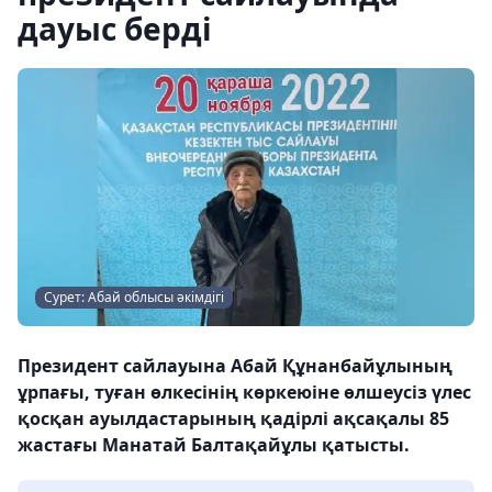
дауыс берді
Сурет: Абай облысы әкімдігі
Президент сайлауына Абай Құнанбайұлының
ұрпағы, туған өлкесінің көркеюіне өлшеусіз үлес
қосқан ауылдастарының қадірлі ақсақалы 85
жастағы Манатай Балтақайұлы қатысты.