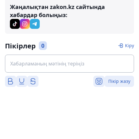
Жаңалықтан zakon.kz сайтында
хабардар болыңыз:
Пікірлер
0
Кіру
Пікір жазу