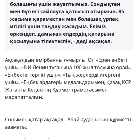
болашағы үшін жауаптымыз. Сондықтан
мен бүгінгі сайлауға қатысып отырмын. 85
жасыма қарамастан мен болашақ ұрпақ
игілігі үшін таңдау жасадым. Еліміз
өркендеп, дамыған елдердің қатарына
қосылуына тілектеспін, - деді ақсақал.
Ақсақалдың өмірбаяны ғұмырлы. Ол «Ерен еңбегі
үшін», «В.И.Ленин туғанына 100 жыл толуына орай»,
«Еңбектегі ерлігі үшін», «Тың жерлерді игергені
үшін», «Еңбек ардагері» медальдарымен, Қазақ КСР
Жоғарғы Кеңесінің Құрмет грамотасымен
марапатталған.
Сонымен қатар ақсақал - Абай ауданының құрметті
азаматы.