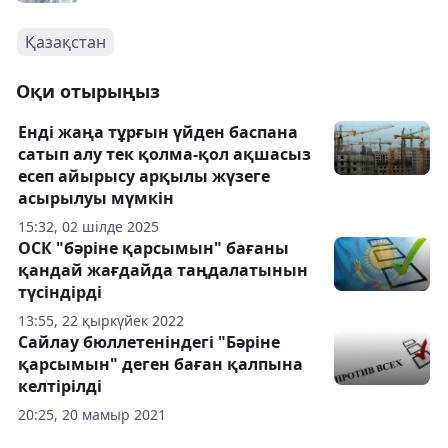
Қазақстан
Оқи отырыңыз
Енді жаңа тұрғын үйден баспана
сатып алу тек қолма-қол ақшасыз
есеп айырысу арқылы жүзеге
асырылуы мүмкін
15:32, 02 шілде 2025
ОСК "бәріне қарсымын" бағаны
қандай жағдайда таңдалатынын
түсіндірді
13:55, 22 қыркүйек 2022
Сайлау бюллетеніндегі "Бәріне
қарсымын" деген баған қалпына
келтірілді
20:25, 20 мамыр 2021