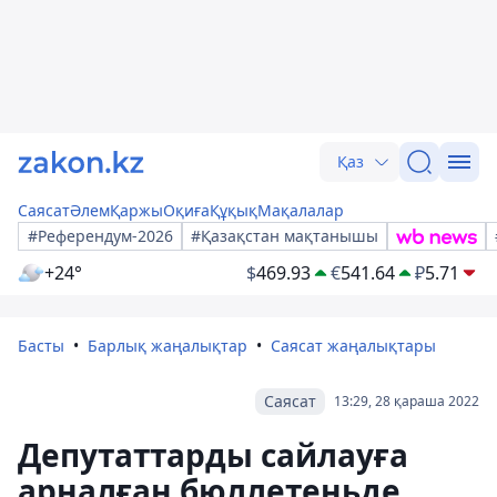
Қаз
Саясат
Әлем
Қаржы
Оқиға
Құқық
Мақалалар
#Референдум-2026
#Қазақстан мақтанышы
+24°
$
469.93
€
541.64
₽
5.71
Басты
Барлық жаңалықтар
Саясат жаңалықтары
Саясат
13:29, 28 қараша 2022
Депутаттарды сайлауға
арналған бюллетеньде