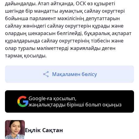
дайындалды. Атап айтқанда, ОСК өз құзыреті
шегінде бір мандатты аумақтық сайлау округтері
бойынша парламент мәжілісінің депутаттарын
сайлау жөніндегі сайлау округтерін құрады және
олардың шекарасын белгілейді, бұқаралық ақпарат
құралдарында сайлау округтерінің тізбесін және
олар туралы мәліметтерді жариялайды деген
тармақ қосылды.
Мақаламен бөлісу
Google-ға қосылып,
жаңалықтарды бірінші болып оқыңыз
Еңлік Сақтан