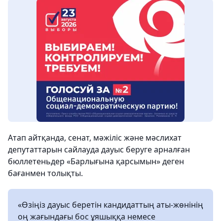
Атап айтқанда, cенат, мәжіліс және мәслихат
депутаттарын сайлауда дауыс беруге арналған
бюллетеньдер «Барлығына қарсымын» деген
бағанмен толықты.
«Өзіңіз дауыс беретін кандидаттың аты-жөнінің
оң жағындағы бос ұяшыққа немесе