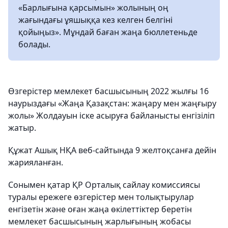
«Барлығына қарсымын» жолының оң
жағындағы ұяшыққа кез келген белгіні
қойыңыз». Мұндай баған жаңа бюллетеньде
болады.
Өзгерістер мемлекет басшысының 2022 жылғы 16
наурыздағы «Жаңа Қазақстан: жаңару мен жаңғыру
жолы» Жолдауын іске асыруға байланысты енгізіліп
жатыр.
Құжат Ашық НҚА веб-сайтында 9 желтоқсанға дейін
жарияланған.
Сонымен қатар ҚР Орталық сайлау комиссиясы
туралы ережеге өзгерістер мен толықтырулар
енгізетін және оған жаңа өкілеттіктер беретін
мемлекет басшысының жарлығының жобасы