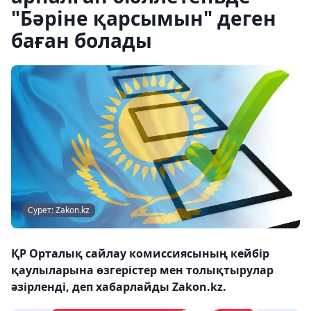
"Бәріне қарсымын" деген
баған болады
Сурет: Zakon.kz
ҚР Орталық сайлау комиссиясының кейбір
қаулыларына өзгерістер мен толықтырулар
әзірленді, деп хабарлайды Zakon.kz.