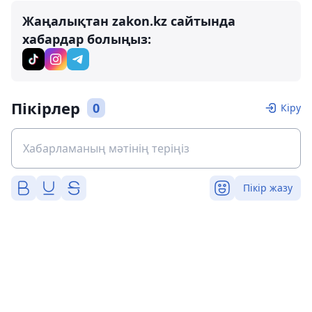
Жаңалықтан zakon.kz сайтында
хабардар болыңыз:
Пікірлер
0
Кіру
Пікір жазу