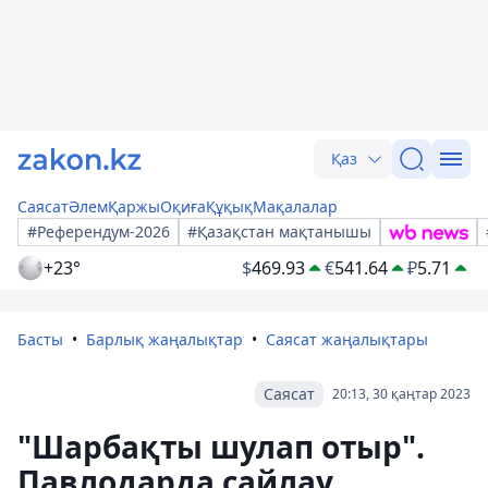
Қаз
Саясат
Әлем
Қаржы
Оқиға
Құқық
Мақалалар
#Референдум-2026
#Қазақстан мақтанышы
+23°
$
469.93
€
541.64
₽
5.71
Басты
Барлық жаңалықтар
Саясат жаңалықтары
Саясат
20:13, 30 қаңтар 2023
"Шарбақты шулап отыр".
Павлодарда сайлау