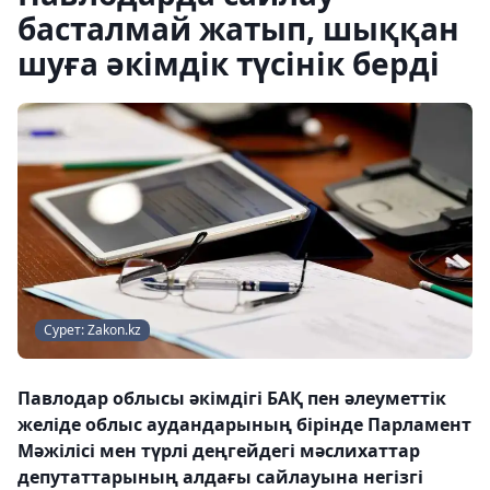
басталмай жатып, шыққан
шуға әкімдік түсінік берді
Сурет: Zakon.kz
Павлодар облысы әкімдігі БАҚ пен әлеуметтік
желіде облыс аудандарының бірінде Парламент
Мәжілісі мен түрлі деңгейдегі мәслихаттар
депутаттарының алдағы сайлауына негізгі