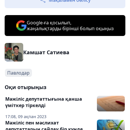
Мақаламен бөлісу
Google-ға қосылып,
жаңалықтарды бірінші болып оқыңыз
Камшат Сатиева
Павлодар
Оқи отырыңыз
Мәжіліс депутаттығына қанша
үміткер тіркелді
17:08, 09 ақпан 2023
Мәжіліс пен мәслихат
депутаттарын сайлау бір күнде