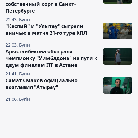
собственный корт в Санкт-
Петербурге
22:43, Бүгін
"Каспий" и "Улытау" сыграли
вничью в матче 21-го тура КПЛ
22:03, Бүгін
Арыстанбекова обыграла
чемпионку "Уимблдона" на пути к
двум финалам ITF в Астане
21:41, Бүгін
Самат Смаков официально
возглавил "Атырау"
21:06, Бүгін