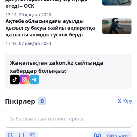
өтеді – ОСК
13:14, 20 қаңтар 2023
Ақтөбе облысындағы ауылды
қызыл су басуы жайлы ақпаратқа
қатысты әкімдік түсінік берді
17:43, 07 қаңтар 2023
Жаңалықтан zakon.kz сайтында
хабардар болыңыз:
Пікірлер
0
Кіру
Пікір жазу