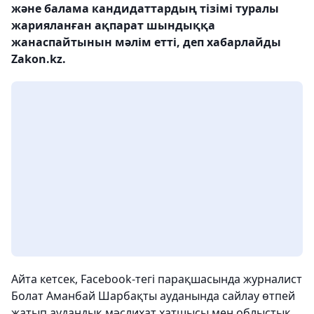
және балама кандидаттардың тізімі туралы
жарияланған ақпарат шындыққа
жанаспайтынын мәлім етті, деп хабарлайды
Zakon.kz.
Айта кетсек, Facebook-тегі парақшасында журналист
Болат Аманбай Шарбақты ауданында сайлау өтпей
жатып аудандық мәслихат хатшысы мен облыстық