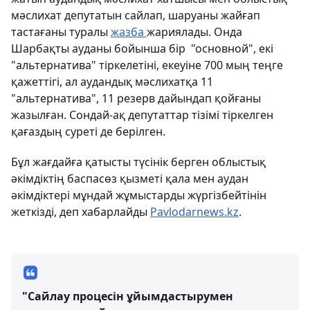
мәслихат депутатын сайлап, шаруаны жайғап
тастағаны туралы
жазба
жариялады. Онда
Шарбақты ауданы бойынша бір "основной", екі
"альтернатива" тіркелетіні, екеуіне 700 мың теңге
қажеттігі, ал аудандық мәслихатқа 11
"альтернатива", 11 резерв дайындап қойғаны
жазылған. Сондай-ақ депутаттар тізімі тіркелген
қағаздың суреті де берілген.
Бұл жағдайға қатысты түсінік берген облыстық
әкімдіктің баспасөз қызметі қала мен аудан
әкімдіктері мұндай жұмыстарды жүргізбейтінін
жеткізді, деп хабарлайды
Pavlodarnews.kz
.
"Сайлау процесін ұйымдастырумен