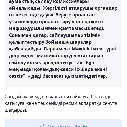
аумақтық сайлау комиссиялары
айналысады. Жергілікті атқарушы органдар
өз кезегінде дауыс беруге арналған
учаскелерді орналастыру үшін қажетті
инфрақұрылыммен қамтамасыз етеді.
Сонымен қатар, сайлаушылар тізімін
қалыптастыру бойынша шаралар
қабылдайды. Парламент Мәжілісі мен түрлі
деңгейдегі мәслихаттар депутаттарын
сайлау ашық әрі адал өтуі тиіс. Бұл
маңызды қоғамдық-саяси іс-шара екені
сөзсіз", – деді баспасөз қызметіндегілер.
Сондай-ақ әкімдікте халықты сайлауға белсенді
қатысуға және тек сенімді ресми ақпаратқа сенуге
шақырды.