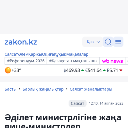
Қаз
Саясат
Әлем
Қаржы
Оқиға
Құқық
Мақалалар
#Референдум-2026
#Қазақстан мақтанышы
+33°
$
469.93
€
541.64
₽
5.71
Басты
Барлық жаңалықтар
Саясат жаңалықтары
Саясат
12:40, 14 ақпан 2023
Әділет министрлігіне жаңа
вице-министрлер