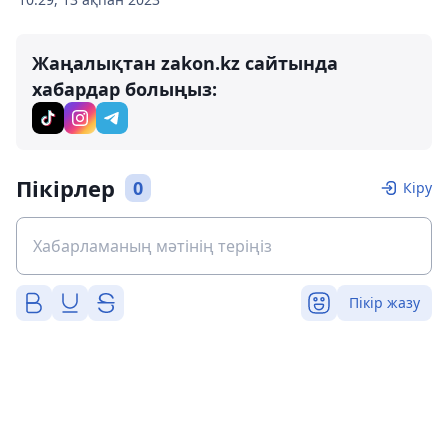
Жаңалықтан zakon.kz сайтында
хабардар болыңыз:
Пікірлер
0
Кіру
Пікір жазу