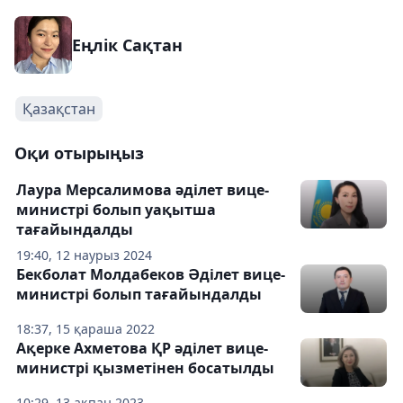
Еңлік Сақтан
Қазақстан
Оқи отырыңыз
Лаура Мерсалимова әділет вице-
министрі болып уақытша
тағайындалды
19:40, 12 наурыз 2024
Бекболат Молдабеков Әділет вице-
министрі болып тағайындалды
18:37, 15 қараша 2022
Ақерке Ахметова ҚР әділет вице-
министрі қызметінен босатылды
10:29, 13 ақпан 2023