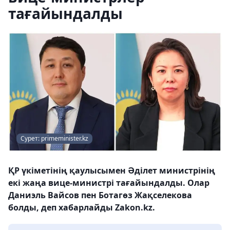
тағайындалды
Сурет: primeminister.kz
ҚР үкіметінің қаулысымен Әділет министрінің
екі жаңа вице-министрі тағайындалды. Олар
Даниэль Вайсов пен Ботагөз Жақселекова
болды, деп хабарлайды Zakon.kz.