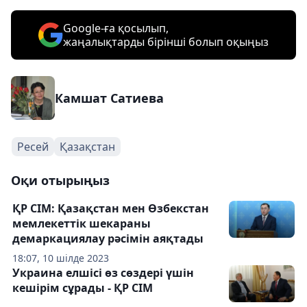
Google-ға қосылып,
жаңалықтарды бірінші болып оқыңыз
Камшат Сатиева
Ресей
Қазақстан
Оқи отырыңыз
ҚР СІМ: Қазақстан мен Өзбекстан
мемлекеттік шекараны
демаркациялау рәсімін аяқтады
18:07, 10 шілде 2023
Украина елшісі өз сөздері үшін
кешірім сұрады - ҚР СІМ