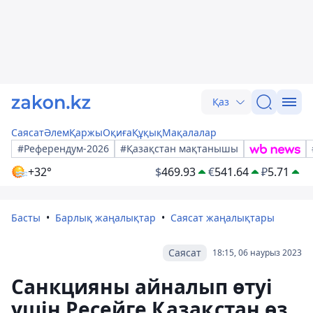
Қаз
Саясат
Әлем
Қаржы
Оқиға
Құқық
Мақалалар
#Референдум-2026
#Қазақстан мақтанышы
+32°
$
469.93
€
541.64
₽
5.71
Басты
Барлық жаңалықтар
Саясат жаңалықтары
Саясат
18:15, 06 наурыз 2023
Санкцияны айналып өтуі
үшін Ресейге Қазақстан өз