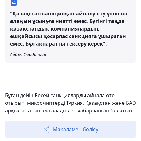
"Қазақстан санкциядан айналу өту үшін өз
алаңын ұсынуға ниетті емес. Бүгінгі таңда
қазақстандық компаниялардың
ешқайсысы қосарлас санкцияға ұшыраған
емес. Бұл ақпаратты тексеру керек".
Айбек Смадияров
Бұған дейін Ресей санкцияларды айнала өте
отырып, микрочиптерді Түркия, Қазақстан және БАӘ
арқылы сатып ала алады деп хабарланған болатын.
Мақаламен бөлісу