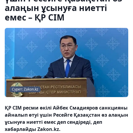
алаңын ұсынуға ниетті
емес – ҚР СІМ
Сурет: Zakon.kz
ҚР СІМ ресми өкілі Айбек Смадияров санкцияны
айналып өтуі үшін Ресейге Қазақстан өз алаңын
ұсынуға ниетті емес деп сендіреді, деп
хабарлайды Zakon.kz.