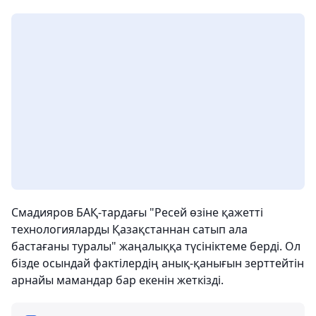
Смадияров БАҚ-тардағы "Ресей өзіне қажетті
технологияларды Қазақстаннан сатып ала
бастағаны туралы" жаңалыққа түсініктеме берді. Ол
бізде осындай фактілердің анық-қанығын зерттейтін
арнайы мамандар бар екенін жеткізді.