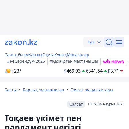
Қаз
Саясат
Әлем
Қаржы
Оқиға
Құқық
Мақалалар
#Референдум-2026
#Қазақстан мақтанышы
+23°
$
469.93
€
541.64
₽
5.71
Басты
Барлық жаңалықтар
Саясат жаңалықтары
Саясат
10:39, 29 наурыз 2023
Тоқаев үкімет пен
парламент негізгі