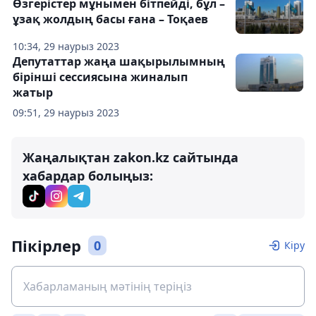
Өзгерістер мұнымен бітпейді, бұл –
ұзақ жолдың басы ғана – Тоқаев
10:34, 29 наурыз 2023
Депутаттар жаңа шақырылымның
бірінші сессиясына жиналып
жатыр
09:51, 29 наурыз 2023
Жаңалықтан zakon.kz сайтында
хабардар болыңыз:
Пікірлер
0
Кіру