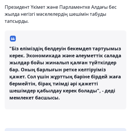
Президент Үкімет және Парламентке Алдағы бес
жылда негізгі мәселелердің шешімін табуды
тапсырды.
"Біз еліміздің белдеуін бекемдеп тартуымыз
керек. Экономикада және әлеуметтік салада
жылдар бойы жиналып қалған түйткілдер
бар. Оның барлығын ретке келтіруіміз
қажет. Сол үшін жұрттың бәріне бірдей жаға
бермейтін, бірақ тиімді әрі қажетті
шешімдер қабылдау керек болады", - деді
мемлекет басшысы.