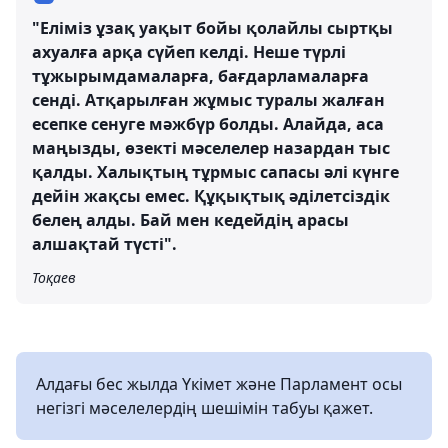
"Еліміз ұзақ уақыт бойы қолайлы сыртқы
ахуалға арқа сүйеп келді. Неше түрлі
тұжырымдамаларға, бағдарламаларға
сенді. Атқарылған жұмыс туралы жалған
есепке сенуге мәжбүр болды. Алайда, аса
маңызды, өзекті мәселелер назардан тыс
қалды. Халықтың тұрмыс сапасы әлі күнге
дейін жақсы емес. Құқықтық әділетсіздік
белең алды. Бай мен кедейдің арасы
алшақтай түсті".
Тоқаев
Алдағы бес жылда Үкімет және Парламент осы
негізгі мәселелердің шешімін табуы қажет.