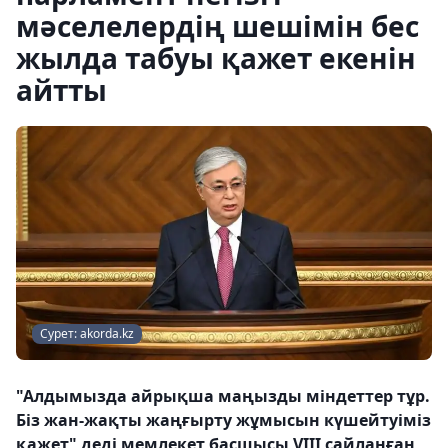
мәселелердің шешімін бес
жылда табуы қажет екенін
айтты
Сурет: akorda.kz
"Алдымызда айрықша маңызды міндеттер тұр.
Біз жан-жақты жаңғырту жұмысын күшейтуіміз
қажет" деді мемлекет басшысы VIII сайланған