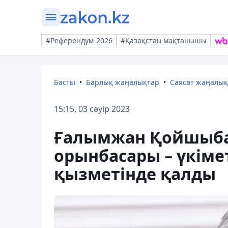
#Референдум-2026
#Қазақстан мақтанышы
Басты
Барлық жаңалықтар
Саясат жаңалы
15:15, 03 сәуір 2023
Ғалымжан Қойшыба
орынбасары – үкім
қызметінде қалды