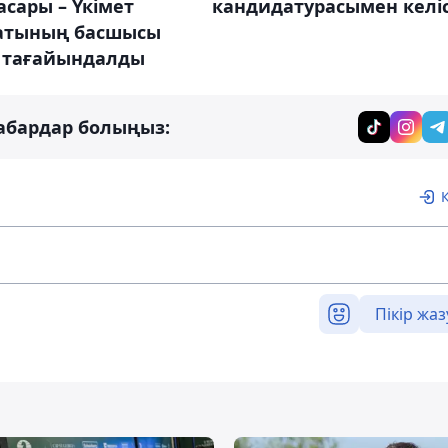
сары – Үкімет
кандидатурасымен келіс
атының басшысы
 тағайындалды
абардар болыңыз:
Пікір жаз