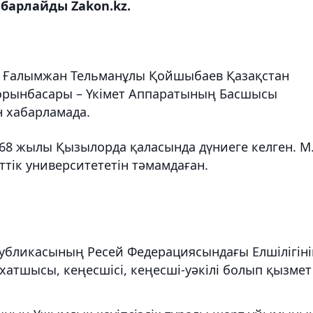
барлайды Zakon.kz.
Ғалымжан Тельманұлы Қойшыбаев Қазақстан
орынбасары – Үкімет Аппаратының Басшысы
н хабарламада.
8 жылы Қызылорда қаласында дүниеге келген. М.
тік университететін тәмамдаған.
публикасының Ресей Федерациясындағы Елшілігін
 хатшысы, кеңесшісі, кеңесші-уәкілі болып қызмет