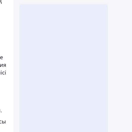
ң
е
ния
ісі
.
ысы