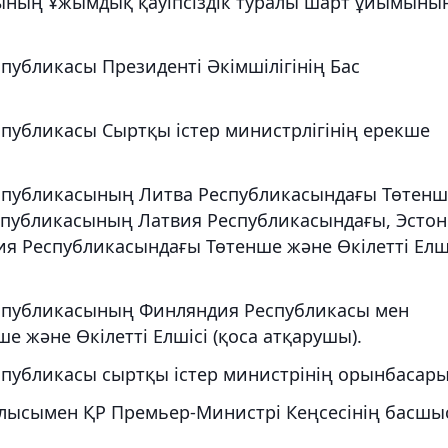
ының Ұжымдық қауіпсіздік туралы шарт ұйымыны
публикасы Президенті Әкімшілігінің Бас
спубликасы Сыртқы істер министрлігінің ерекше
еспубликасының Литва Республикасындағы Төтенш
Республикасының Латвия Республикасындағы, Эсто
я Республикасындағы Төтенше және Өкілетті Елш
еспубликасының Финляндия Республикасы мен
 және Өкілетті Елшісі (қоса атқарушы).
спубликасы cыртқы істер министрінің орынбасары
аулысымен ҚР Премьер-Министрі Кеңсесінің басш