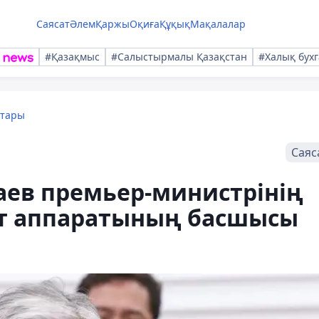
Саясат
Әлем
Қаржы
Оқиға
Құқық
Мақалалар
#Қазақмыс
#Салыстырмалы Қазақстан
#Халық бухг
қтары
Саяс
ев премьер-министрінің
ет аппаратының басшысы