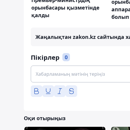
Премьер-министрдің
орынба
орынбасары қызметінде
аппар
қалды
болып
Жаңалықтан zakon.kz сайтында х
Пікірлер
0
Оқи отырыңыз