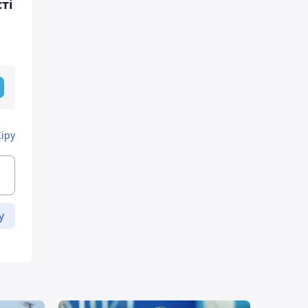
ті
Кіру
у