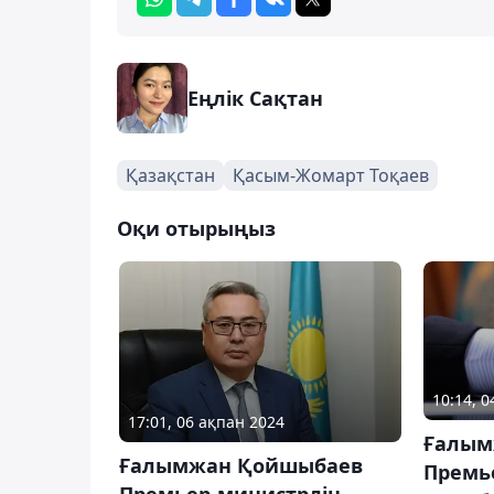
Еңлік Сақтан
Қазақстан
Қасым-Жомарт Тоқаев
Оқи отырыңыз
10:14, 
17:01, 06 ақпан 2024
Ғалым
Ғалымжан Қойшыбаев
Премь