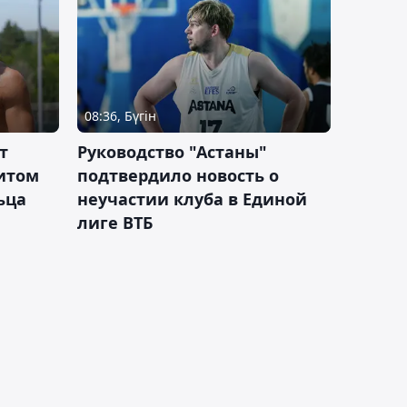
08:36, Бүгін
т
Руководство "Астаны"
итом
подтвердило новость о
ьца
неучастии клуба в Единой
лиге ВТБ