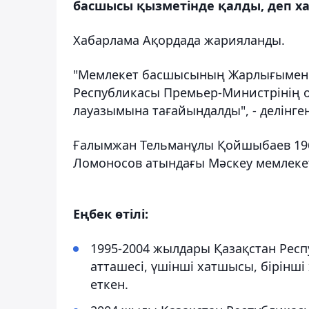
басшысы қызметінде қалды, деп ха
Хабарлама Ақордада жарияланды.
"Мемлекет басшысының Жарлығымен 
Республикасы Премьер-Министрінің 
лауазымына тағайындалды", - делінге
Ғалымжан Тельманұлы Қойшыбаев 196
Ломоносов атындағы Мәскеу мемлекет
Еңбек өтілі:
1995-2004 жылдары Қазақстан Рес
атташесі, үшінші хатшысы, бірінші
еткен.