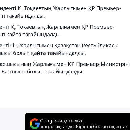
зиденті Қ. Тоқаевтың Жарлығымен ҚР Премьер-
ып тағайындалды.
енті Қ. Тоқаевтың Жарлығымен ҚР Премьер-
ып қайта тағайындалды.
дентінің Жарлығымен Қазақстан Республикасы
шысы болып қайта тағайындалды.
 басшысының Жарлығымен ҚР Премьер-Министрін
ң Басшысы болып тағайындалды.
Google-ға қосылып,
жаңалықтарды бірінші болып оқыңыз