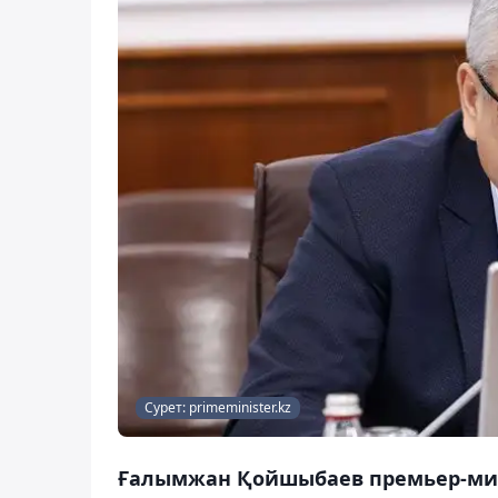
Сурет: primeminister.kz
Ғалымжан Қойшыбаев премьер-мин