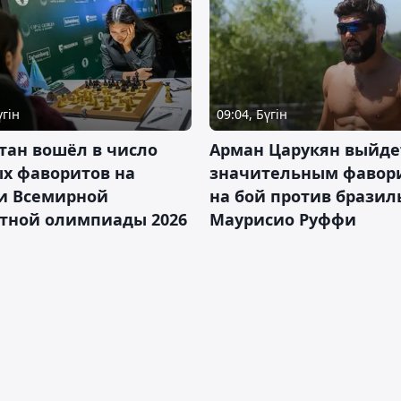
үгін
09:04, Бүгін
тан вошёл в число
Арман Царукян выйде
х фаворитов на
значительным фавор
и Всемирной
на бой против бразил
тной олимпиады 2026
Маурисио Руффи