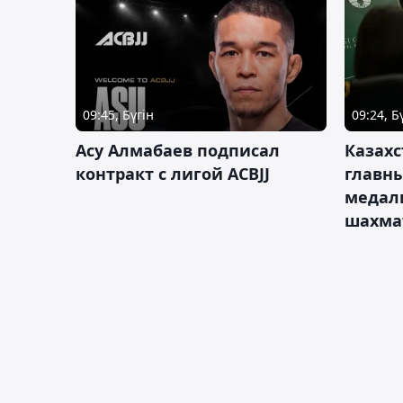
09:45, Бүгін
09:24, Б
Асу Алмабаев подписал
Казахс
контракт с лигой ACBJJ
главны
медал
шахма