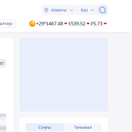
Алматы
Қаз
+29°
$
467.48
€
539.52
₽
5.73
алтері
ат
Соңғы
Танымал