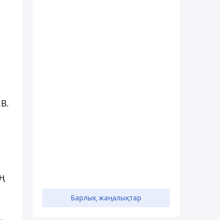
В.
ің
Барлық жаңалықтар