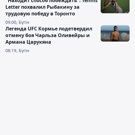
"Находит способ побеждать": Tennis
Letter похвалил Рыбакину за
трудовую победу в Торонто
09:00, Бүгін
Легенда UFC Кормье подетвердил
отмену боя Чарльза Оливейры и
Армана Царукяна
08:19, Бүгін