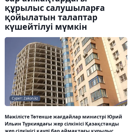
құрылыс салушыларға
қойылатын талаптар
күшейтілуі мүмкін
Сурет: Zakon.kz
Мәжілісте Төтенше жағдайлар министрі Юрий
Ильин Түркиядағы жер сілкінісі Қазақстанды
жер сілкінісі қаупі бар аймақтағы құрылыс