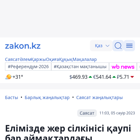
Қаз
Саясат
Әлем
Қаржы
Оқиға
Құқық
Мақалалар
#Референдум-2026
#Қазақстан мақтанышы
+31°
$
469.93
€
541.64
₽
5.71
Басты
Барлық жаңалықтар
Саясат жаңалықтары
Саясат
11:03, 05 сәуір 2023
Елімізде жер сілкінісі қаупі
бар аймақтардағы