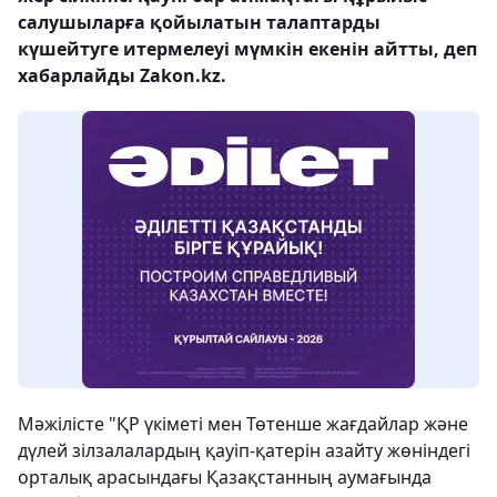
салушыларға қойылатын талаптарды
күшейтуге итермелеуі мүмкін екенін айтты, деп
хабарлайды Zakon.kz.
Мәжілісте "ҚР үкіметі мен Төтенше жағдайлар және
дүлей зілзалалардың қауіп-қатерін азайту жөніндегі
орталық арасындағы Қазақстанның аумағында