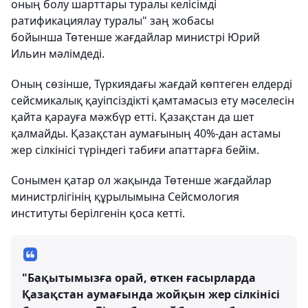
оның болу шарттары туралы келісімді
ратификациялау туралы" заң жобасы
бойынша Төтенше жағдайлар министрі Юрий
Ильин мәлімдеді.
Оның сөзінше, Түркиядағы жағдай көптеген елдерді
сейсмикалық қауіпсіздікті қамтамасыз ету мәселесін
қайта қарауға мәжбүр етті. Қазақстан да шет
қалмайды. Қазақстан аумағының 40%-дан астамы
жер сілкінісі түріндегі табиғи апаттарға бейім.
Сонымен қатар ол жақында Төтенше жағдайлар
министрлігінің құрылымына Сейсмология
институты берілгенін қоса кетті.
"Бақытымызға орай, өткен ғасырларда
Қазақстан аумағында жойқын жер сілкінісі