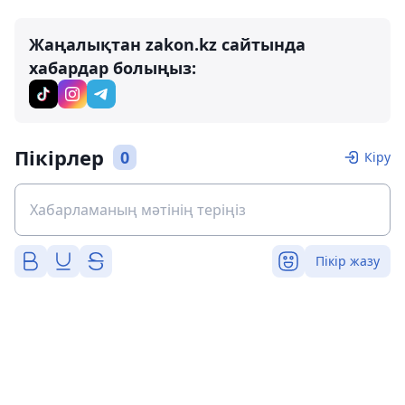
Жаңалықтан zakon.kz сайтында
хабардар болыңыз:
Пікірлер
0
Кіру
Пікір жазу