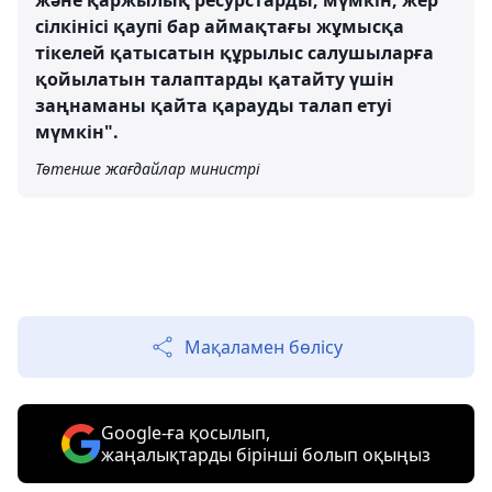
және қаржылық ресурстарды, мүмкін, жер
сілкінісі қаупі бар аймақтағы жұмысқа
тікелей қатысатын құрылыс салушыларға
қойылатын талаптарды қатайту үшін
заңнаманы қайта қарауды талап етуі
мүмкін".
Төтенше жағдайлар министрі
Мақаламен бөлісу
Google-ға қосылып,
жаңалықтарды бірінші болып оқыңыз