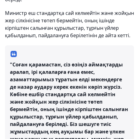
Министр еш стандартқа сай келмейтін және жойқын
жер сілкінісіне төтеп бермейтін, оның ішінде
кірпіштен салынған құрылыстар, тұрғын үйлер
қабылданып, пайдалануға берілетінін де айта кетті.
"Соған қарамастан, сіз өзіңіз аймақтарды
аралап, ірі қалаларға ғана емес,
азаматтарымыз тұратын елді мекендерге
де назар аудару керек екенін көріп жүрсіз.
Көбіне ешбір стандартқа сай келмейтін
және жойқын жер сілкінісіне төтеп
бермейтін, оның ішінде кірпіштен салынған
құрылыстар, тұрғын үйлер қабылданып,
пайдалануға беріледі. Біз шешуге тиіс
жұмыстардың кең ауқымы бар және үлкен