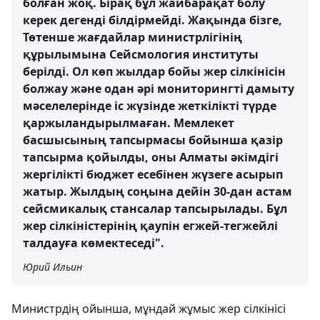
болған жоқ. Бірақ бұл жайбарақат болу
керек дегенді білдірмейді. Жақында бізге,
Төтенше жағдайлар министрлігінің
құрылымына Сейсмология институты
берілді. Ол көп жылдар бойы жер сілкінісін
болжау және одан әрі мониторингті дамыту
мәселелерінде іс жүзінде жеткілікті түрде
қаржыландырылмаған. Мемлекет
басшысының тапсырмасы бойынша қазір
тапсырма қойылды, оны Алматы әкімдігі
жергілікті бюджет есебінен жүзеге асырып
жатыр. Жылдың соңына дейін 30-дан астам
сейсмикалық стансалар тапсырылады. Бұл
жер сілкіністерінің қаупін егжей-тегжейлі
талдауға көмектеседі".
Юрий Ильин
Министрдің ойынша, мұндай жұмыс жер сілкінісі