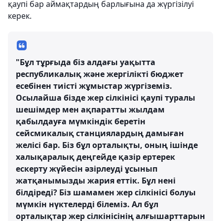
қаупі бар аймақтардың барлығына да жүргізілуі
керек.
"Бұл тұрғыда біз алдағы уақытта
республикалық және жергілікті бюджет
есебінен тиісті жұмыстар жүргіземіз.
Осылайша бізде жер сілкінісі қаупі туралы
шешімдер мен ақпаратты жылдам
қабылдауға мүмкіндік беретін
сейсмикалық станциялардың дамыған
желісі бар. Біз бұл орталықты, оның ішінде
халықаралық деңгейде қазір ертерек
ескерту жүйесін әзірлеуді ұсынып
жатқанымызды жария еттік. Бұл нені
білдіреді? Біз шамамен жер сілкінісі болуы
мүмкін нүктелерді білеміз. Ал бұл
орталықтар жер сілкінісінің алғышарттарын