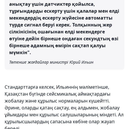
анықтау үшін датчиктер қойылса,
тұрғындарды ескерту үшін қалалар мен елді
мекендердің ескерту жүйесіне автоматты
түрде сигнал беруі керек. Толқынның жер
сілкінісінің ошағынан елді мекендерге
өтуіне дейін бірнеше ондаған секундтың өзі
бірнеше адамның өмірін сақтап қалуы
мүмкін".
Төтенше жағдайлар министрі Юрий Ильин
Стандарттарға келсек, Ильиннің мәліметінше,
Қазақстан бүгінде сейсмикалық аймақтардағы
жобалау және құрылыс нормаларын күшейтті.
Әрине, оларды қатаң сақтау, ең алдымен, жобалау
ұйымдары мен құрылыс салушыларының міндеті. Ал
құрылысшылардың сапасына көбіне олар жауап
береді.