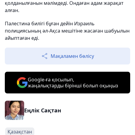
қолданылғанын мәлімдеді. Ондаған адам жарақат
алған.
Палестина билігі бұған дейін Израиль
полициясының әл-Ақса мешітіне жасаған шабуылын
айыптаған еді.
Мақаламен бөлісу
Google-ға қосылып,
жаңалықтарды бірінші болып оқыңыз
Еңлік Сақтан
Қазақстан