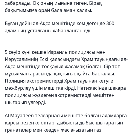
хабарлады. Оқ оның иығына тиген. Бірақ
бақытымызға орай бала аман қалды.
Бұған дейін әл-Ақса мешітінде кем дегенде 300
адамның ұсталғаны хабарланған еді.
5 сәуір күні кешке Израиль полициясы мен
Иерусалимнің Ескі қаласындағы Храм тауындағы әл-
Ақса мешітінде тосқауыл жасамақ болған бір топ
мұсылман арасында қақтығыс қайта басталды.
Полиция экстремистерді Храм тауынан кетуге
мәжбүрлеу үшін мешітке кірді. Нәтижесінде шекара
полициясы жүздеген экстремистерді мешіттен
шығарып үлгерді.
Al Mayadeen телеарнасы мешітте болған адамдарға
қарсы резеңке оқтар, дыбысты дыбыс шығаратын
гранаталар мен көзден жас ағызатын газ