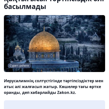
басылмады
Сурет: pxhere
Иерусалимнің солтүстігінде тәртіпсіздіктер мен
атыс әлі жалғасып жатыр. Көшелер тағы өртке
оранды, деп хабарлайды Zakon.kz.