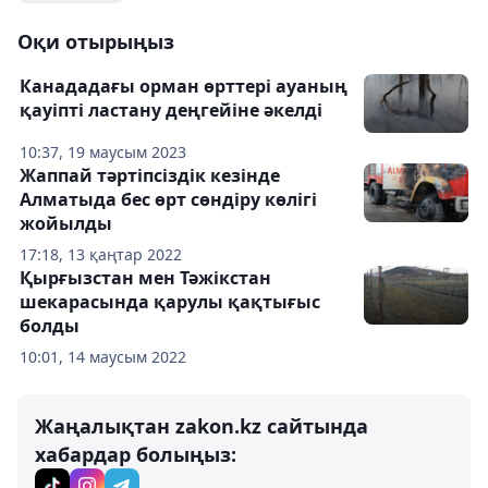
Оқи отырыңыз
Канададағы орман өрттері ауаның
қауіпті ластану деңгейіне әкелді
10:37, 19 маусым 2023
Жаппай тәртіпсіздік кезінде
Алматыда бес өрт сөндіру көлігі
жойылды
17:18, 13 қаңтар 2022
Қырғызстан мен Тәжікстан
шекарасында қарулы қақтығыс
болды
10:01, 14 маусым 2022
Жаңалықтан zakon.kz сайтында
хабардар болыңыз: