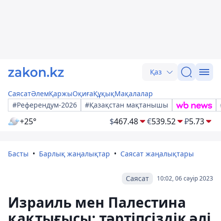
Қаз
Саясат
Әлем
Қаржы
Оқиға
Құқық
Мақалалар
#Референдум-2026
#Қазақстан мақтанышы
+25°
$
467.48
€
539.52
₽
5.73
Басты
Барлық жаңалықтар
Саясат жаңалықтары
Саясат
10:02, 06 сәуір 2023
Израиль мен Палестина
қақтығысы: тәртіпсіздік әлі