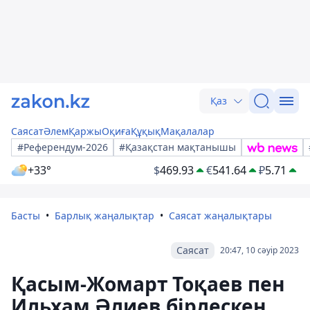
Қаз
Саясат
Әлем
Қаржы
Оқиға
Құқық
Мақалалар
#Референдум-2026
#Қазақстан мақтанышы
+33°
$
469.93
€
541.64
₽
5.71
Басты
Барлық жаңалықтар
Саясат жаңалықтары
Саясат
20:47, 10 сәуір 2023
Қасым-Жомарт Тоқаев пен
Ильхам Әлиев бірлескен