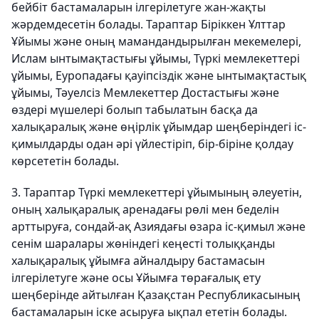
бейбіт бастамаларын ілгерілетуге жан-жақты
жәрдемдесетін болады. Тараптар Біріккен Ұлттар
Ұйымы және оның мамандандырылған мекемелері,
Ислам ынтымақтастығы ұйымы, Түркі мемлекеттері
ұйымы, Еуропадағы қауіпсіздік және ынтымақтастық
ұйымы, Тәуелсіз Мемлекеттер Достастығы және
өздері мүшелері болып табылатын басқа да
халықаралық және өңірлік ұйымдар шеңберіндегі іс-
қимылдарды одан әрі үйлестіріп, бір-біріне қолдау
көрсететін болады.
3. Тараптар Түркі мемлекеттері ұйымының әлеуетін,
оның халықаралық аренадағы рөлі мен беделін
арттыруға, сондай-ақ Азиядағы өзара іс-қимыл және
сенім шаралары жөніндегі кеңесті толыққанды
халықаралық ұйымға айналдыру бастамасын
ілгерілетуге және осы Ұйымға төрағалық ету
шеңберінде айтылған Қазақстан Республикасының
бастамаларын іске асыруға ықпал ететін болады.