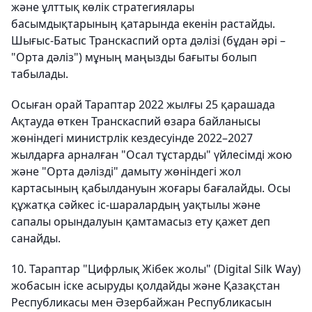
және ұлттық көлік стратегиялары
басымдықтарының қатарында екенін растайды.
Шығыс-Батыс Транскаспий орта дәлізі (бұдан әрі –
"Орта дәліз") мұның маңызды бағыты болып
табылады.
Осыған орай Тараптар 2022 жылғы 25 қарашада
Ақтауда өткен Транскаспий өзара байланысы
жөніндегі министрлік кездесуінде 2022–2027
жылдарға арналған "Осал тұстарды" үйлесімді жою
және "Орта дәлізді" дамыту жөніндегі жол
картасының қабылдануын жоғары бағалайды. Осы
құжатқа сәйкес іс-шаралардың уақтылы және
сапалы орындалуын қамтамасыз ету қажет деп
санайды.
10. Тараптар "Цифрлық Жібек жолы" (Digital Silk Way)
жобасын іске асыруды қолдайды және Қазақстан
Республикасы мен Әзербайжан Республикасын