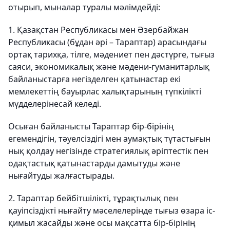
отырып, мыналар туралы мәлімдейді:
1. Қазақстан Республикасы мен Әзербайжан
Республикасы (бұдан әрі – Тараптар) арасындағы
ортақ тарихқа, тілге, мәдениет пен дәстүрге, тығыз
саяси, экономикалық және мәдени-гуманитарлық
байланыстарға негізделген қатынастар екі
мемлекеттің бауырлас халықтарының түпкілікті
мүдделерінесай келеді.
Осыған байланысты Тараптар бір-бірінің
егемендігін, тәуелсіздігі мен аумақтық тұтастығын
нық қолдау негізінде стратегиялық әріптестік пен
одақтастық қатынастарды дамытуды және
нығайтуды жалғастырады.
2. Тараптар бейбітшілікті, тұрақтылық пен
қауіпсіздікті нығайту мәселелерінде тығыз өзара іс-
қимыл жасайды және осы мақсатта бір-бірінің