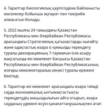
4. Тараптар биологиялық қауіпсіздікке байланысты
мәселелер бойынша ақпарат пен тәжірибе
алмасатын болады.
5. 2022 жылғы 24 тамыздағы Қазақстан
Республикасы мен Әзербайжан Республикасы
арасындағы Стратегиялық қатынастарды нығайту
және одақтастық өзара іс-қимылды тереңдету
туралы декларацияның 7-тармағын іске асыру
мақсатында екі мемлекет басшысы Қазақстан
Республикасы мен Әзербайжан Республикасының
жоғары мемлекетаралық кеңесі туралы ережені
бекітеді.
6. Тараптар екі мемлекет арасындағы өзара тиімді
сауда-экономикалық ынтымақтастықты
тереңдетудің маңыздылығын айта отырып, өзара
сауданың үдемелі өсуін қанағаттанушылықпен атап