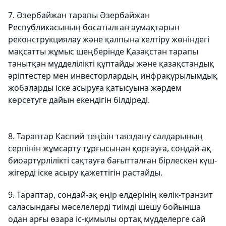
7. Әзербайжан тарапы Әзербайжан
Республикасының босатылған аумақтарын
реконструкциялау және қалпына келтіру жөніндегі
мақсатты жұмыс шеңберінде Қазақстан тарапы
танытқан мүдделілікті құптайды және қазақстандық
әріптестер мен инвесторлардың инфрақұрылымдық
жобаларды іске асыруға қатысуына жәрдем
көрсетуге дайын екендігін білдіреді.
8. Тараптар Каспий теңізін таяздану салдарының
серпінін жұмсарту тұрғысынан қорғауға, сондай-ақ
биоәртүрлілікті сақтауға бағытталған бірлескен күш-
жігерді іске асыру қажеттігін растайды.
9. Тараптар, сондай-ақ өңір елдерінің көлік-транзит
саласындағы мәселелерді тиімді шешу бойынша
одан арғы өзара іс-қимылы ортақ мүдделерге сай