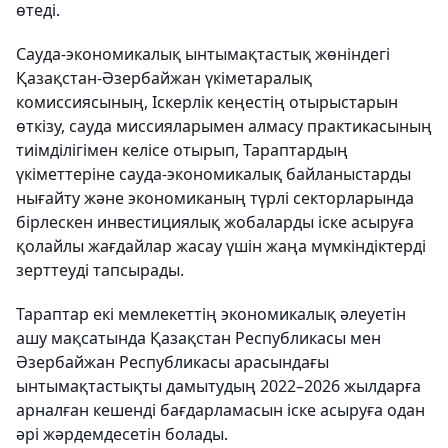
өтеді.
Сауда-экономикалық ынтымақтастық жөніндегі
Қазақстан-Әзербайжан үкіметаралық
комиссиясының, Іскерлік кеңестің отырыстарын
өткізу, сауда миссияларымен алмасу практикасының
тиімділігімен келісе отырып, Тараптардың
үкіметтеріне сауда-экономикалық байланыстарды
нығайту және экономиканың түрлі секторларында
бірлескен инвестициялық жобаларды іске асыруға
қолайлы жағдайлар жасау үшін жаңа мүмкіндіктерді
зерттеуді тапсырады.
Тараптар екі мемлекеттің экономикалық әлеуетін
ашу мақсатында Қазақстан Республикасы мен
Әзербайжан Республикасы арасындағы
ынтымақтастықты дамытудың 2022–2026 жылдарға
арналған кешенді бағдарламасын іске асыруға одан
әрі жәрдемдесетін болады.