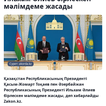
мәлімдеме жасады
Сурет: akorda.kz
Қазақстан Республикасының Президенті
Қасым-Жомарт Тоқаев пен Әзербайжан
Республикасының Президенті Ильхам Әлиев
бірлескен мәлімдеме жасады, деп хабарлайды
Zakon.kz.