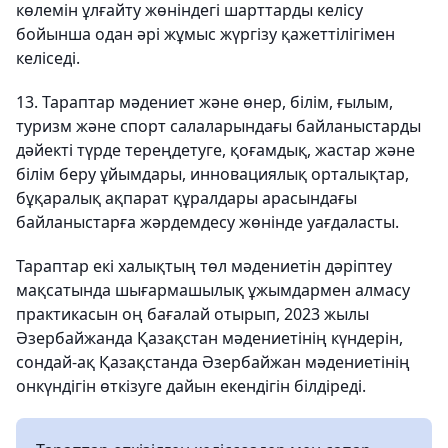
көлемін ұлғайту жөніндегі шарттарды келісу
бойынша одан әрі жұмыс жүргізу қажеттілігімен
келіседі.
13. Тараптар мәдениет және өнер, білім, ғылым,
туризм және спорт салаларындағы байланыстарды
дәйекті түрде тереңдетуге, қоғамдық, жастар және
білім беру ұйымдары, инновациялық орталықтар,
бұқаралық ақпарат құралдары арасындағы
байланыстарға жәрдемдесу жөнінде уағдаласты.
Тараптар екі халықтың төл мәдениетін дәріптеу
мақсатында шығармашылық ұжымдармен алмасу
практикасын оң бағалай отырып, 2023 жылы
Әзербайжанда Қазақстан мәдениетінің күндерін,
сондай-ақ Қазақстанда Әзербайжан мәдениетінің
онкүндігін өткізуге дайын екендігін білдіреді.