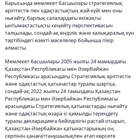
барысында мемлекет басшылары стратегиялық
әріптестік пен одақтастықтың жай-күйі мен оны
нығайту, барлық салалардағы екіжақты
ынтымақтастықты кеңейту перспективасын
талқылады, сондай-ақ өңірлік және халықаралық күн
тәртібіндегі өзекті мәселелер бойынша пікір
алмасты.
Мемлекет басшылары 2005 жылғы 24 мамырдағы
Қазақстан Республикасы мен Әзербайжан
Республикасы арасындағы Стратегиялық әріптестік
және одақтастық қатынастар туралы шартқа,
сондай-ақ 2022 жылғы 24 тамыздағы Қазақстан
Республикасы мен Әзербайжан Республикасы
арасындағы Стратегиялық қатынастарды нығайту
және одақтастық өзара іс-қимылды тереңдету
туралы декларацияға бейілділігін растай отырып,
Қазақстан-Әзербайжан қатынастарының оң
серпінін қанағаттанушылықпен атап көрсете