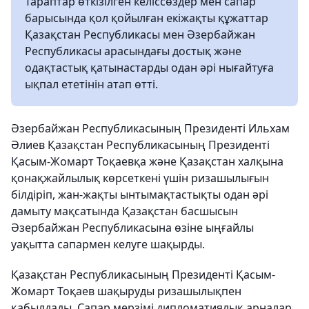
Тараптар өткізілген келіссөздер мен сапар
барысында қол қойылған екіжақты құжаттар
Қазақстан Республикасы мен Әзербайжан
Республикасы арасындағы достық және
одақтастық қатынастарды одан әрі нығайтуға
ықпал ететінін атап өтті.
Әзербайжан Республикасының Президенті Ильхам
Әлиев Қазақстан Республикасының Президенті
Қасым-Жомарт Тоқаевқа және Қазақстан халқына
қонақжайлылық көрсеткені үшін ризашылығын
білдіріп, жан-жақты ынтымақтастықты одан әрі
дамыту мақсатында Қазақстан басшысын
Әзербайжан Республикасына өзіне ыңғайлы
уақытта сапармен келуге шақырды.
Қазақстан Республикасының Президенті Қасым-
Жомарт Тоқаев шақыруды ризашылықпен
қабылдады. Сапар мерзімі дипломатиялық арналар