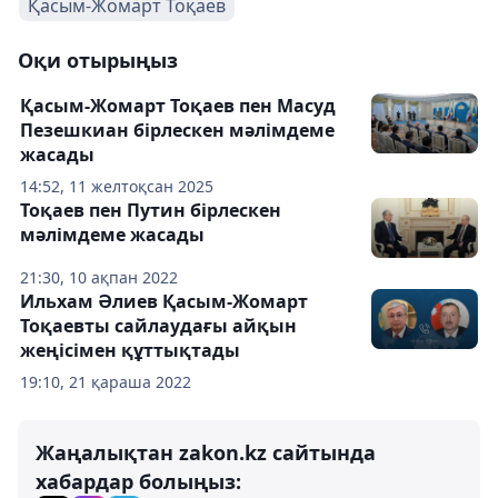
Қасым-Жомарт Тоқаев
Оқи отырыңыз
Қасым-Жомарт Тоқаев пен Масуд
Пезешкиан бірлескен мәлімдеме
жасады
14:52, 11 желтоқсан 2025
Тоқаев пен Путин бірлескен
мәлімдеме жасады
21:30, 10 ақпан 2022
Ильхам Әлиев Қасым-Жомарт
Тоқаевты сайлаудағы айқын
жеңісімен құттықтады
19:10, 21 қараша 2022
Жаңалықтан zakon.kz сайтында
хабардар болыңыз: