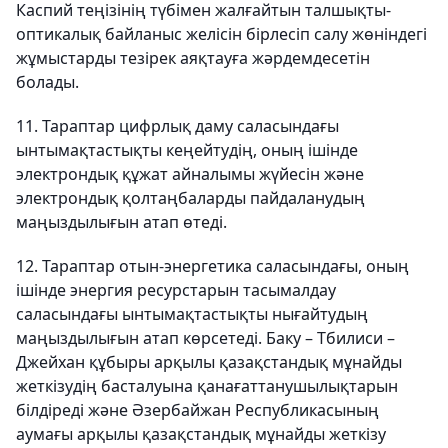
Каспий теңізінің түбімен жалғайтын талшықты-
оптикалық байланыс желісін бірлесіп салу жөніндегі
жұмыстарды тезірек аяқтауға жәрдемдесетін
болады.
11. Тараптар цифрлық даму саласындағы
ынтымақтастықты кеңейтудің, оның ішінде
электрондық құжат айналымы жүйесін және
электрондық қолтаңбаларды пайдаланудың
маңыздылығын атап өтеді.
12. Тараптар отын-энергетика саласындағы, оның
ішінде энергия ресурстарын тасымалдау
саласындағы ынтымақтастықты нығайтудың
маңыздылығын атап көрсетеді. Баку – Тбилиси –
Джейхан құбыры арқылы қазақстандық мұнайды
жеткізудің басталуына қанағаттанушылықтарын
білдіреді және Әзербайжан Республикасының
аумағы арқылы қазақстандық мұнайды жеткізу